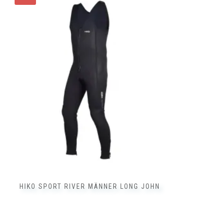
Produkt
weist
mehrere
Varianten
auf.
Die
Optionen
können
auf
der
Produktseite
gewählt
werden
HIKO SPORT RIVER MÄNNER LONG JOHN