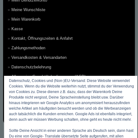
Mein Benutzerkonto
Meine Wunschliste
Mein Warenkorb
Kasse
Kontakt, Öffnungszeiten & Anfahrt
Zahlungsmethoden
Versandkosten & Versandarten
Datenschutzbelehrung
Allgemeine Geschäftsbedingungen (AGB)
Datenschutz, Cookies und (Non-)EU-Versand: Diese Website verwendet
Erklärung zum Widerruf
Cookies. Wenn du die Website weiterhin nutzt, stimmst du der Verwendung
von Cookies zu. Diese dienen z.B. dazu, dass der Warenkorb Deine
Impressum
Produkte nicht vergisst, Deine Spracheinstellung bleibt usw. Darüber
hinaus integrieren wir Google Analytics um anonymisiert herauszufinden
Über Uns
welche Artikel am häufigsten besucht werden und ob die Werbeanzeigen
auch tatsächlich die Kunden erreichen. Google Ads ist ebenfalls integriert,
Sitemap ~ Inhaltsverzeichnis
denn auch wir müssen Werbung schalten, ohne geht es heute nicht mehr.
Sollte Deine Ansicht in einer anderen Sprache als Deutsch sein, dann hast
Du eine von Google- Translate übersetzte Seite aufgerufen, mit allen