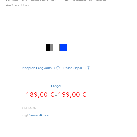
Reißverschluss.
Neopren Long John ➥ ⓘ
Relief-Zipper ➥ ⓘ
AUSFÜHRUNG WÄHLEN
Langer
189,00
€
199,00
€
–
inkl. MwSt.
zzgl.
Versandkosten