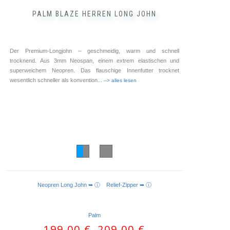
PALM BLAZE HERREN LONG JOHN
Der Premium-Longjohn – geschmeidig, warm und schnell
trocknend. Aus 3mm Neospan, einem extrem elastischen und
superweichem Neopren. Das flauschige Innenfutter trocknet
wesentlich schneller als konvention
... --> alles lesen
Neopren Long John ➥ ⓘ
Relief-Zipper ➥ ⓘ
AUSFÜHRUNG WÄHLEN
Palm
199,00
€
209,00
€