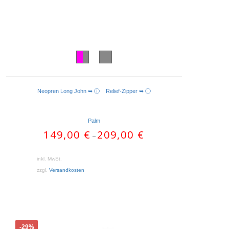
Neopren Long John ➥ ⓘ
Relief-Zipper ➥ ⓘ
AUSFÜHRUNG WÄHLEN
Palm
149,00
€
209,00
€
–
inkl. MwSt.
zzgl.
Versandkosten
Dieses
-29%