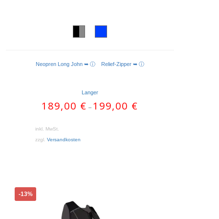
Neopren Long John ➥ ⓘ
Relief-Zipper ➥ ⓘ
AUSFÜHRUNG WÄHLEN
Langer
189,00
€
199,00
€
–
inkl. MwSt.
zzgl.
Versandkosten
Dieses
-13%
Produkt
weist