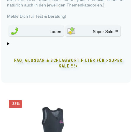
natürlich auch in den jeweiligen Themenkategorien.]
Melde Dich für Test & Beratung!
Laden
Super Sale !!!
FAQ, GLOSSAR & SCHLAGWORT FILTER FÜR
>SUPER
SALE !!!<
Dieses
-38%
Produkt
weist
mehrere
Varianten
auf.