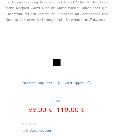
Ein klassischer Long John ohne viel Schnick-Schnack. Das 3 mm
dicke Neopren wärmt auch bei kalten Wasser immer noch gut.
Zusammen mit den verstärkten Bereichen an Schienbeinen und
Knien schützt er vor Verletzungen beim Schwimmen im Wildwasser.
Neopren Long John ➥ ⓘ
Relief-Zipper ➥ ⓘ
AUSFÜHRUNG WÄHLEN
Hiko
99,00
€
119,00
€
–
inkl. MwSt.
zzgl.
Versandkosten