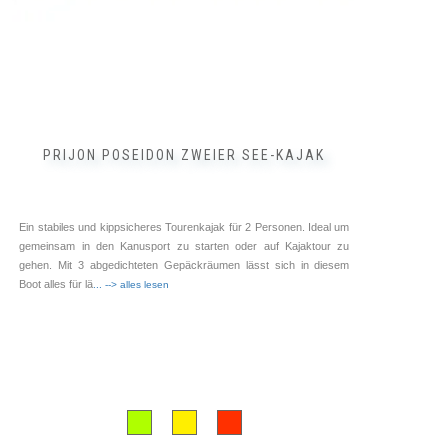
gewählt
werden
PRIJON POSEIDON ZWEIER SEE-KAJAK
Ein stabiles und kippsicheres Tourenkajak für 2 Personen. Ideal um
gemeinsam in den Kanusport zu starten oder auf Kajaktour zu
gehen. Mit 3 abgedichteten Gepäckräumen lässt sich in diesem
Boot alles für lä
... --> alles lesen