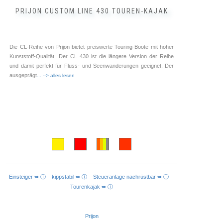
PRIJON CUSTOM LINE 430 TOUREN-KAJAK
Die CL-Reihe von Prijon bietet preiswerte Touring-Boote mit hoher
Kunststoff-Qualität. Der CL 430 ist die längere Version der Reihe
und damit perfekt für Fluss- und Seenwanderungen geeignet. Der
ausgeprägt
... --> alles lesen
Einsteiger ➥ ⓘ
kippstabil ➥ ⓘ
Steueranlage nachrüstbar ➥ ⓘ
AUSFÜHRUNG WÄHLEN
Tourenkajak ➥ ⓘ
Prijon