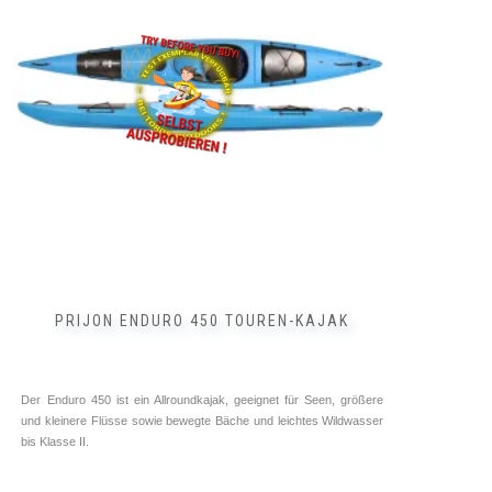
Die
Optionen
können
auf
der
Produktseite
gewählt
werden
PRIJON ENDURO 450 TOUREN-KAJAK
Der Enduro 450 ist ein Allroundkajak, geeignet für Seen, größere
und kleinere Flüsse sowie bewegte Bäche und leichtes Wildwasser
bis Klasse II.