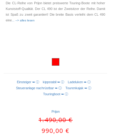
Die CL-Reihe von Prijon bietet preiswerte Touring-Boote mit hoher
Kunststoff-Qualität. Der CL 490 ist der Zweisitzer der Reihe. Damit
ist Spaß zu zweit garantiert! Die breite Basis verleiht dem CL 490
eine
... --> alles lesen
Einsteiger ➥ ⓘ
kippstabil ➥ ⓘ
Ladeluken ➥ ⓘ
AUSFÜHRUNG WÄHLEN
Steueranlage nachrüstbar ➥ ⓘ
Tourenkajak ➥ ⓘ
Touringboot ➥ ⓘ
Prijon
Ursprünglicher
1.490,00
€
Preis
Aktueller
990,00
€
war:
Preis