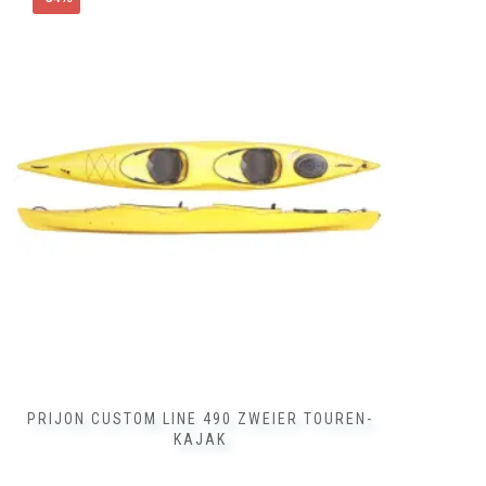
Produkt
weist
mehrere
Varianten
auf.
Die
Optionen
können
auf
der
Produktseite
gewählt
werden
PRIJON CUSTOM LINE 490 ZWEIER TOUREN-
KAJAK