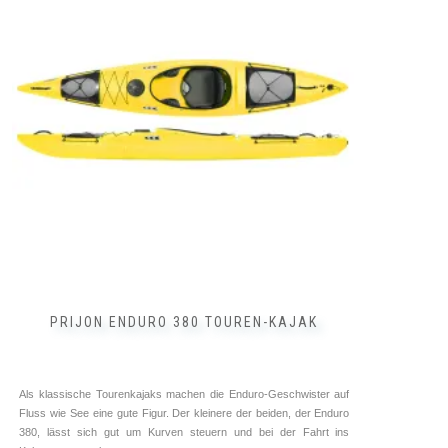
Varianten
auf.
Die
Optionen
können
auf
der
Produktseite
gewählt
werden
PRIJON ENDURO 380 TOUREN-KAJAK
Als klassische Tourenkajaks machen die Enduro-Geschwister auf
Fluss wie See eine gute Figur. Der kleinere der beiden, der Enduro
380, lässt sich gut um Kurven steuern und bei der Fahrt ins