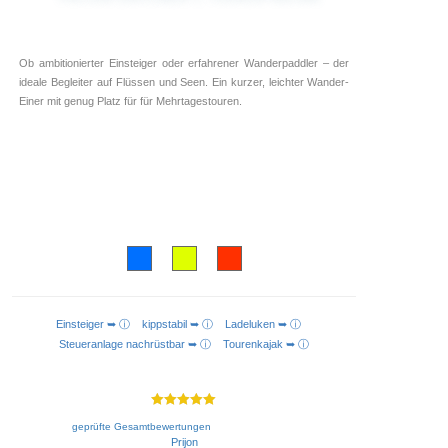
Ob ambitionierter Einsteiger oder erfahrener Wanderpaddler – der
ideale Begleiter auf Flüssen und Seen. Ein kurzer, leichter Wander-
Einer mit genug Platz für für Mehrtagestouren.
Einsteiger ➥ ⓘ
kippstabil ➥ ⓘ
Ladeluken ➥ ⓘ
AUSFÜHRUNG WÄHLEN
Steueranlage nachrüstbar ➥ ⓘ
Tourenkajak ➥ ⓘ
Bewertet mit
geprüfte Gesamtbewertungen
5.00
von 5
Prijon