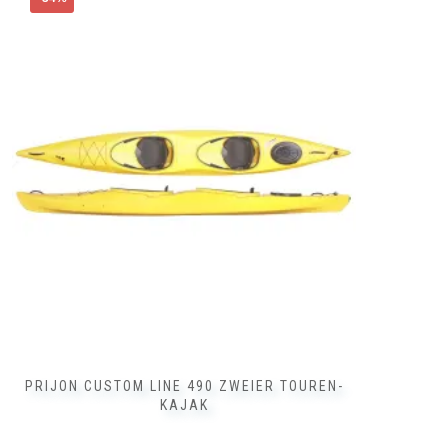
Produkt
weist
mehrere
Varianten
auf.
Die
Optionen
können
auf
der
Produktseite
gewählt
werden
PRIJON CUSTOM LINE 490 ZWEIER TOUREN-
KAJAK