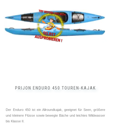
Die
Optionen
können
auf
der
Produktseite
gewählt
werden
PRIJON ENDURO 450 TOUREN-KAJAK
Der Enduro 450 ist ein Allroundkajak, geeignet für Seen, größere
und kleinere Flüsse sowie bewegte Bäche und leichtes Wildwasser
bis Klasse II.