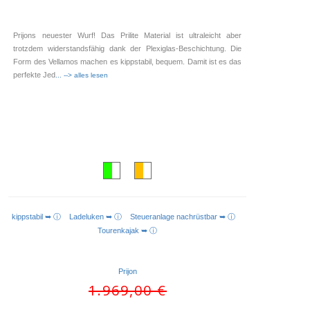
Prijons neuester Wurf! Das Prilite Material ist ultraleicht aber
trotzdem widerstandsfähig dank der Plexiglas-Beschichtung. Die
Form des Vellamos machen es kippstabil, bequem. Damit ist es das
perfekte Jed
... --> alles lesen
kippstabil ➥ ⓘ
Ladeluken ➥ ⓘ
Steueranlage nachrüstbar ➥ ⓘ
AUSFÜHRUNG WÄHLEN
Tourenkajak ➥ ⓘ
Prijon
Ursprünglicher
1.969,00
€
Preis
Aktueller