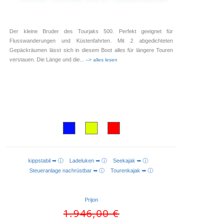
Der kleine Bruder des Tourjaks 500. Perfekt geeignet für
Flusswanderungen und Küstenfahrten. Mit 2 abgedichteten
Gepäckräumen lässt sich in diesem Boot alles für längere Touren
verstauen. Die Länge und die
... --> alles lesen
kippstabil ➥ ⓘ
Ladeluken ➥ ⓘ
Seekajak ➥ ⓘ
AUSFÜHRUNG WÄHLEN
Steueranlage nachrüstbar ➥ ⓘ
Tourenkajak ➥ ⓘ
Prijon
Ursprünglicher
1.946,00
€
Preis