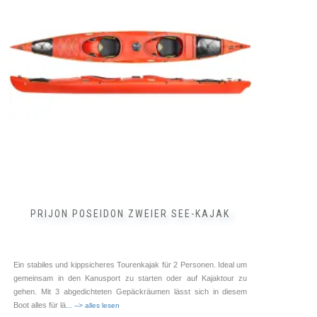
auf.
Die
Optionen
können
auf
der
Produktseite
gewählt
werden
PRIJON POSEIDON ZWEIER SEE-KAJAK
Ein stabiles und kippsicheres Tourenkajak für 2 Personen. Ideal um
gemeinsam in den Kanusport zu starten oder auf Kajaktour zu
gehen. Mit 3 abgedichteten Gepäckräumen lässt sich in diesem
Boot alles für lä
... --> alles lesen