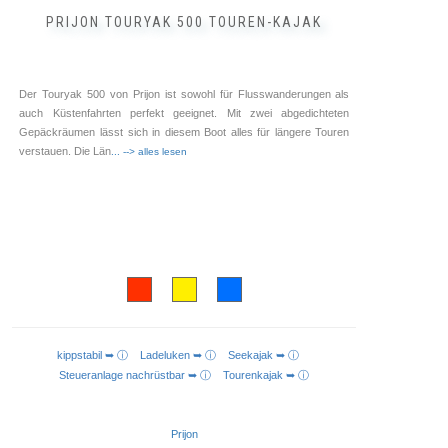
PRIJON TOURYAK 500 TOUREN-KAJAK
Der Touryak 500 von Prijon ist sowohl für Flusswanderungen als
auch Küstenfahrten perfekt geeignet. Mit zwei abgedichteten
Gepäckräumen lässt sich in diesem Boot alles für längere Touren
verstauen. Die Län
... --> alles lesen
kippstabil ➥ ⓘ
Ladeluken ➥ ⓘ
Seekajak ➥ ⓘ
AUSFÜHRUNG WÄHLEN
Steueranlage nachrüstbar ➥ ⓘ
Tourenkajak ➥ ⓘ
Prijon