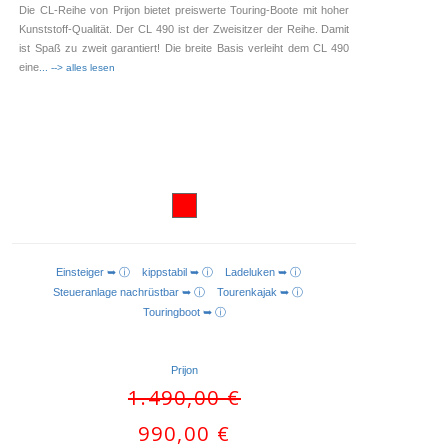
Die CL-Reihe von Prijon bietet preiswerte Touring-Boote mit hoher
Kunststoff-Qualität. Der CL 490 ist der Zweisitzer der Reihe. Damit
ist Spaß zu zweit garantiert! Die breite Basis verleiht dem CL 490
eine
... --> alles lesen
Einsteiger ➥ ⓘ
kippstabil ➥ ⓘ
Ladeluken ➥ ⓘ
AUSFÜHRUNG WÄHLEN
Steueranlage nachrüstbar ➥ ⓘ
Tourenkajak ➥ ⓘ
Touringboot ➥ ⓘ
Prijon
Ursprünglicher
1.490,00
€
Preis
Aktueller
990,00
€
war:
Preis