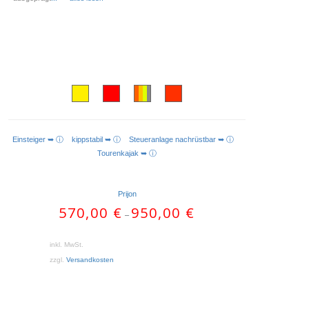
Einsteiger ➥ ⓘ
kippstabil ➥ ⓘ
Steueranlage nachrüstbar ➥ ⓘ
AUSFÜHRUNG WÄHLEN
Tourenkajak ➥ ⓘ
Prijon
570,00
€
950,00
€
–
inkl. MwSt.
zzgl.
Versandkosten