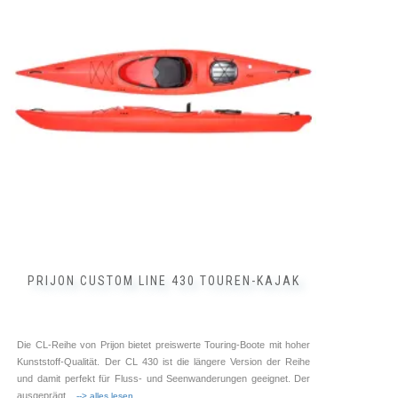
Varianten
auf.
Die
Optionen
können
auf
der
Produktseite
gewählt
werden
PRIJON CUSTOM LINE 430 TOUREN-KAJAK
Die CL-Reihe von Prijon bietet preiswerte Touring-Boote mit hoher
Kunststoff-Qualität. Der CL 430 ist die längere Version der Reihe
und damit perfekt für Fluss- und Seenwanderungen geeignet. Der
ausgeprägt
... --> alles lesen