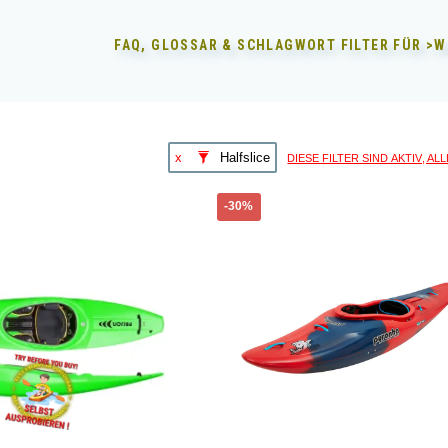
FAQ, GLOSSAR & SCHLAGWORT FILTER FÜR
>W
diese Filter sind aktiv, A
x
Halfslice
Dieses
-30%
Produkt
weist
mehrere
Varianten
auf.
Die
Optionen
können
auf
der
Produktseite
gewählt