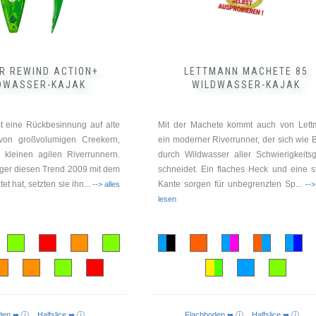
der
Produktseite
gewählt
werden
R REWIND ACTION+
LETTMANN MACHETE 85
DWASSER-KAJAK
WILDWASSER-KAJAK
t eine Rückbesinnung auf alte
Mit der Machete kommt auch von Let
von großvolumigen Creekern,
ein moderner Riverrunner, der sich wie B
 kleinen agilen Riverrunnern.
durch Wildwasser aller Schwierigkeits
er diesen Trend 2009 mit dem
schneidet. Ein flaches Heck und eine s
et hat, setzten sie ihn
Kante sorgen für unbegrenzten Sp
... --> alles
... --
lesen
oden ➥ ⓘ
Halfslice ➥ ⓘ
Flachboden ➥ ⓘ
Halfslice ➥ ⓘ