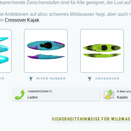
sprechende Zwischenstufen sind für Alle geeignet, die Lust au
e Ambitionen auf allzu schweres Wildwasser hegt, aber auch ma
em
Crossover Kajak
.
ER
RIVER RUNNER
CROSSOVER
+4980955369672
E-Mail sch
Laden
Kajaks
SICHERHEITSHINWEISE FÜR
WILDWAS