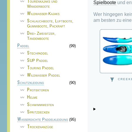
Tourenkajaks und
Spielboote
und ent
Wanderboote
Wildwasser-Kajaks
Wer hingegen kein
am besten zu ein
Schlauchboote, Luftboote,
Gummiboote, Packraft
Drei- Zweisitzer,
Tandemboote
Paddel
(99)
Stechpaddel
SUP Paddel
Touring Paddel
Wildwasser Paddel
CREEK
Schutzkleidung
(90)
Protektoren
Helme
Schwimmwesten
Spritzdecken
Wasserdichte Paddelkleidung
(95)
Trockenanzüge