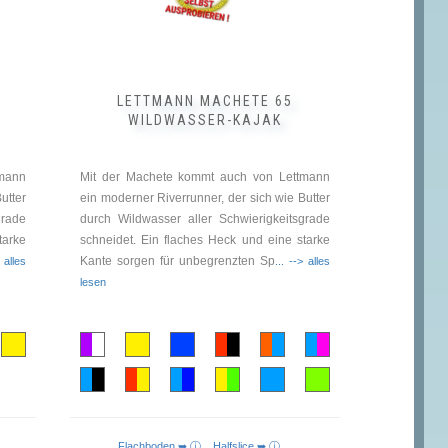
der
Produktseite
gewählt
werden
LETTMANN MACHETE 65
WILDWASSER-KAJAK
tmann
Mit der Machete kommt auch von Lettmann
utter
ein moderner Riverrunner, der sich wie Butter
grade
durch Wildwasser aller Schwierigkeitsgrade
tarke
schneidet. Ein flaches Heck und eine starke
Kante sorgen für unbegrenzten Sp
> alles
... --> alles
lesen
Flachboden ➥ ⓘ
Halfslice ➥ ⓘ