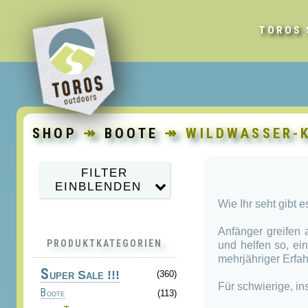
TOROS 
SHOP
↠
BOOTE
↠ WILDWASSER-
FILTER
EINBLENDEN
Wie Ihr seht gibt 
Anfänger greifen
PRODUKTKATEGORIEN
und helfen so, ei
mehrjähriger Erfa
S
uper Sale !!!
(360)
Für schwierige, i
Boote
(113)