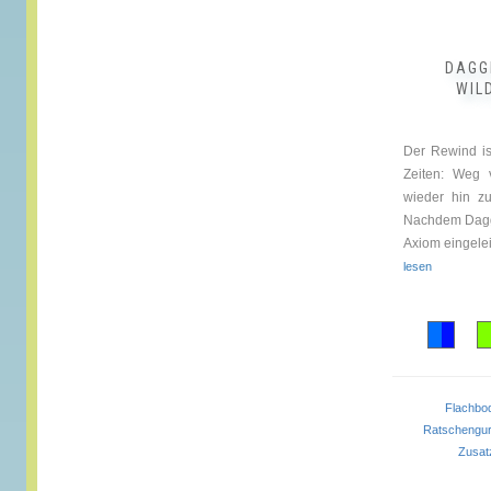
gewählt
werden
DAGG
WIL
Der Rewind is
Zeiten: Weg 
wieder hin zu
Nachdem Dagg
Axiom eingeleit
lesen
Flachb
Ratscheng
Zusat