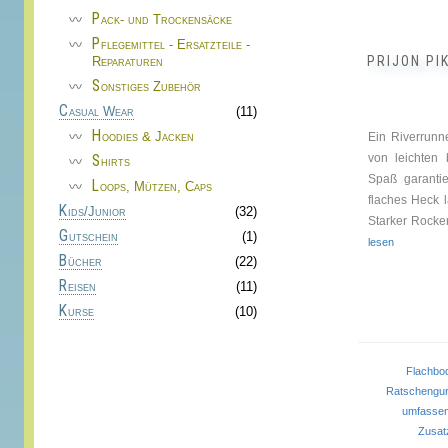
gewählt
Pack- und Trockensäcke
werden
Pflegemittel - Ersatzteile -
PRIJON P
Reparaturen
Sonstiges Zubehör
Casual Wear
(11)
Hoodies & Jacken
Ein Riverrunne
von leichten
Shirts
Spaß garantie
Loops, Mützen, Caps
flaches Heck 
Kids/Junior
(32)
Starker Rocke
Gutschein
(1)
lesen
Bücher
(22)
Reisen
(11)
Kurse
(10)
Flachb
Ratscheng
umfasse
Zusat