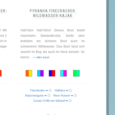
werden
SER-
PYRANHA FIRECRACKER
WILDWASSER-KAJAK
! Mit
Half-Size Half-Slice! Dieses Boot bietet
per 2
maximales Spielpotenzial, bleibt aber
ch in
trotzdem ein sicheres Boot auch im
nlage
schwereren Wildwasser. Das Boot lässt sich
sowohl im Bug als auch im Heck kerzeln. So
kanns
... --> alles lesen
Flachboden ➥ ⓘ
Halfslice ➥ ⓘ
 ⓘ
Ratschengurte ➥ ⓘ
River Runner ➥ ⓘ
Zusatz-Griffe am Sülrand ➥ ⓘ