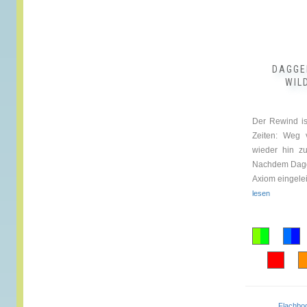
der
Produktseite
gewählt
werden
DAGGE
WIL
Der Rewind is
Zeiten: Weg 
wieder hin zu
Nachdem Dagg
Axiom eingeleit
lesen
Flachb