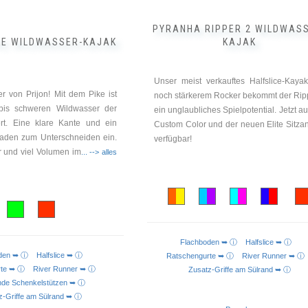
werden
PYRANHA RIPPER 2 WILDWAS
IKE WILDWASSER-KAJAK
KAJAK
Unser meist verkauftes Halfslice-Kayak
r von Prijon! Mit dem Pike ist
noch stärkerem Rocker bekommt der Rip
 bis schweren Wildwasser der
ein unglaubliches Spielpotential. Jetzt au
rt. Eine klare Kante und ein
Custom Color und der neuen Elite Sitza
laden zum Unterschneiden ein.
verfügbar!
r und viel Volumen im
... --> alles
Flachboden ➥ ⓘ
Halfslice ➥ ⓘ
oden ➥ ⓘ
Halfslice ➥ ⓘ
Ratschengurte ➥ ⓘ
River Runner ➥
urte ➥ ⓘ
River Runner ➥ ⓘ
Zusatz-Griffe am Sülrand ➥ ⓘ
nde Schenkelstützen ➥ ⓘ
z-Griffe am Sülrand ➥ ⓘ