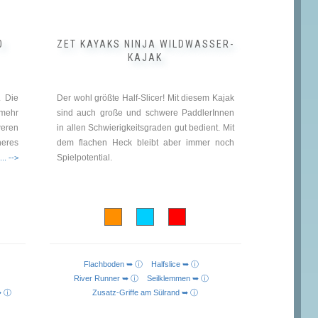
gewählt
werden
0
ZET KAYAKS NINJA WILDWASSER-
KAJAK
. Die
Der wohl größte Half-Slicer! Mit diesem Kajak
mehr
sind auch große und schwere PaddlerInnen
weren
in allen Schwierigkeitsgraden gut bedient. Mit
heres
dem flachen Heck bleibt aber immer noch
Spielpotential.
... -->
Flachboden ➥ ⓘ
Halfslice ➥ ⓘ
ⓘ
River Runner ➥ ⓘ
Seilklemmen ➥ ⓘ
 ➥ ⓘ
Zusatz-Griffe am Sülrand ➥ ⓘ