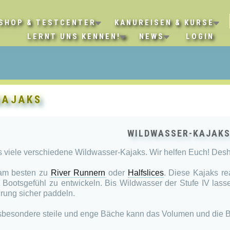
SHOP & TESTCENTER
KANUREISEN & KURSE
LERNT UNS KENNEN!
NEWS
LOGIN
KAJAKS
WILDWASSER-KAJAK
es viele verschiedene Wildwasser-Kajaks.
Wir helfen Euch!
Desha
 am besten zu
River Runnern
oder
Halfslices
. Diese Kajaks re
n Bootsgefühl zu entwickeln. Bis Wildwasser der Stufe IV las
hrung sicher paddeln.
nsbesondere steile und enge Bäche kann das Volumen und die B