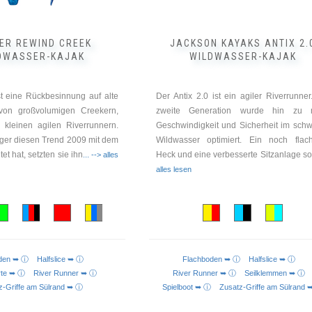
gewählt
werden
ER REWIND CREEK
JACKSON KAYAKS ANTIX 2.
DWASSER-KAJAK
WILDWASSER-KAJAK
t eine Rückbesinnung auf alte
Der Antix 2.0 ist ein agiler Riverrunner
von großvolumigen Creekern,
zweite Generation wurde hin zu 
 kleinen agilen Riverrunnern.
Geschwindigkeit und Sicherheit im sch
er diesen Trend 2009 mit dem
Wildwasser optimiert. Ein noch flac
et hat, setzten sie ihn
Heck und eine verbesserte Sitzanlage so
... --> alles
alles lesen
oden ➥ ⓘ
Halfslice ➥ ⓘ
Flachboden ➥ ⓘ
Halfslice ➥ ⓘ
urte ➥ ⓘ
River Runner ➥ ⓘ
River Runner ➥ ⓘ
Seilklemmen ➥ 
z-Griffe am Sülrand ➥ ⓘ
Spielboot ➥ ⓘ
Zusatz-Griffe am Sülrand