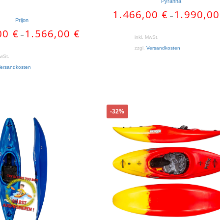
Pyranha
1.466,00
€
1.990,0
–
Prijon
,00
€
1.566,00
€
–
inkl. MwSt.
zzgl.
Versandkosten
MwSt.
ersandkosten
Dieses
-32%
Produkt
weist
mehrere
Varianten
auf.
Die
Optionen
können
auf
der
Produktseite