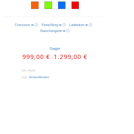
Crossover ➥ ⓘ
Finne/Skeg ➥ ⓘ
Ladeluken ➥ ⓘ
AUSFÜHRUNG WÄHLEN
Ratschengurte ➥ ⓘ
Dagger
999,00
€
1.299,00
€
–
inkl. MwSt.
zzgl.
Versandkosten
Dieses
Produkt
weist
mehrere
Varianten