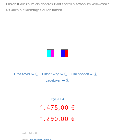
Fusion II wie kaum ein anderes Boot sportlich sowohl im Wildwasser
als auch auf Mehrtagestouren fahren.
Crossover ➥ ⓘ
Finne/Skeg ➥ ⓘ
Flachboden ➥ ⓘ
AUSFÜHRUNG WÄHLEN
Ladeluken ➥ ⓘ
Pyranha
Ursprünglicher
1.475,00
€
Preis
Aktueller
1.290,00
€
war:
Preis
1.475,00 €
ist:
inkl. MwSt.
1.290,00 €.
zzgl.
Versandkosten