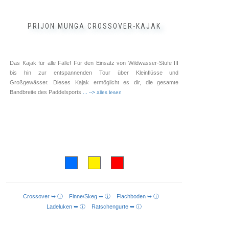
PRIJON MUNGA CROSSOVER-KAJAK
Das Kajak für alle Fälle! Für den Einsatz von Wildwasser-Stufe III
bis hin zur entspannenden Tour über Kleinflüsse und
Großgewässer. Dieses Kajak ermöglicht es dir, die gesamte
Bandbreite des Paddelsports
... --> alles lesen
Crossover ➥ ⓘ
Finne/Skeg ➥ ⓘ
Flachboden ➥ ⓘ
AUSFÜHRUNG WÄHLEN
Ladeluken ➥ ⓘ
Ratschengurte ➥ ⓘ