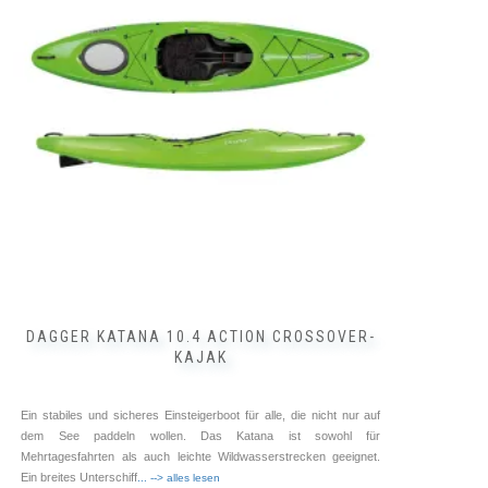
auf.
Die
Optionen
können
auf
der
Produktseite
gewählt
werden
DAGGER KATANA 10.4 ACTION CROSSOVER-
KAJAK
Ein stabiles und sicheres Einsteigerboot für alle, die nicht nur auf
dem See paddeln wollen. Das Katana ist sowohl für
Mehrtagesfahrten als auch leichte Wildwasserstrecken geeignet.
Ein breites Unterschiff
... --> alles lesen