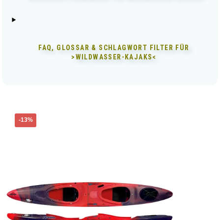
FAQ, GLOSSAR & SCHLAGWORT FILTER FÜR
>WILDWASSER-KAJAKS<
Dieses
-13%
Produkt
weist
mehrere
Varianten
auf.
Die
Optionen
können
auf
der