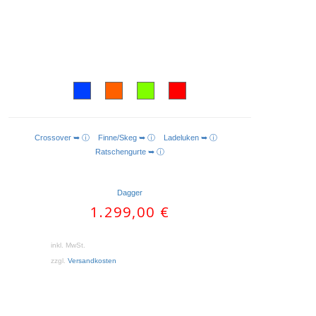
Crossover ➥ ⓘ
Finne/Skeg ➥ ⓘ
Ladeluken ➥ ⓘ
AUSFÜHRUNG WÄHLEN
Ratschengurte ➥ ⓘ
Dagger
1.299,00
€
inkl. MwSt.
zzgl.
Versandkosten