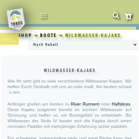
NAVIGATION
0
UMSCHALTEN
SHOP
↠
BOOTE
↠ WILDWASSER-KAJAKS
WILDWASSER-KAJAKS
Wie Ihr seht gibt es viele verschiedene Wildwasser-Kajaks.
Wir
helfen Euch!
Deshalb ruft uns an oder mailt. Am besten schaut
´s rein.
Anfänger greifen am besten zu
River Runnern
oder
Halfslices
.
Diese Kajaks reagieren bereits im leichten Wildwasser auf
Strömung und helfen so, ein Bootsgefühl zu entwickeln. Bis
Wildwasser der Stufe IV lassen sich die Kajaks durch einen
normalen Paddler mit mehrjähriger Erfahrung sicher paddeln.
Für schwierige, insbesondere steile und enge Bäche kann das