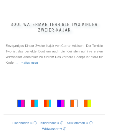
SOUL WATERMAN TERRIBLE TWO KINDER
ZWEIER-KAJAK
Einzigartiges Kinder-Zweier-Kajak von Corran Addison! Der Terrible
Two ist das perfekte Boot um auch die Kleinsten auf ihre ersten
Wildwasser-Abenteuer zu führen! Das vordere Cockpit ist extra für
Kinder
... --> alles lesen
Flachboden ➥ ⓘ
Kinderboot ➥ ⓘ
Seilklemmen ➥ ⓘ
AUSFÜHRUNG WÄHLEN
Wildwasser ➥ ⓘ