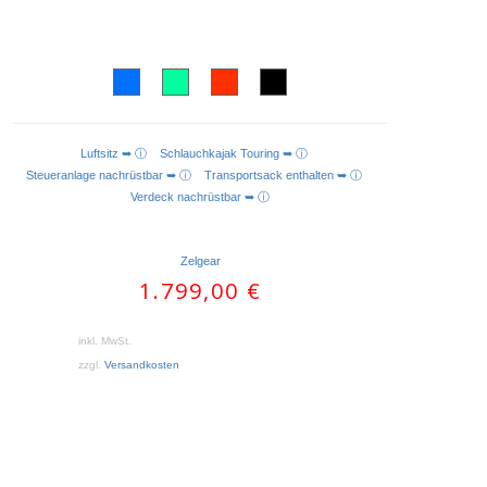
Luftsitz ➥ ⓘ
Schlauchkajak Touring ➥ ⓘ
AUSFÜHRUNG WÄHLEN
Steueranlage nachrüstbar ➥ ⓘ
Transportsack enthalten ➥ ⓘ
Verdeck nachrüstbar ➥ ⓘ
Zelgear
1.799,00
€
inkl. MwSt.
zzgl.
Versandkosten