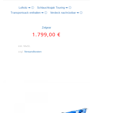
Luftsitz ➥ ⓘ
Schlauchkajak Touring ➥ ⓘ
AUSFÜHRUNG WÄHLEN
Transportsack enthalten ➥ ⓘ
Verdeck nachrüstbar ➥ ⓘ
Zelgear
1.799,00
€
inkl. MwSt.
zzgl.
Versandkosten
Dieses
Produkt
weist
mehrere
Varianten
auf.
Die