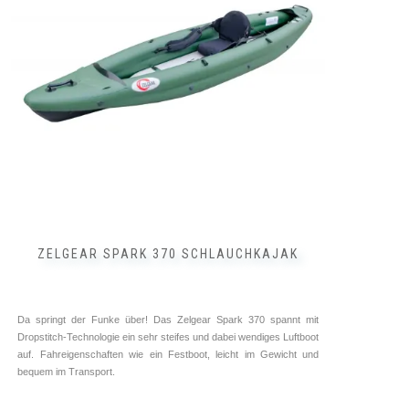
Die
Optionen
können
auf
der
Produktseite
gewählt
werden
ZELGEAR SPARK 370 SCHLAUCHKAJAK
Da springt der Funke über! Das Zelgear Spark 370 spannt mit
Dropstitch-Technologie ein sehr steifes und dabei wendiges Luftboot
auf. Fahreigenschaften wie ein Festboot, leicht im Gewicht und
bequem im Transport.