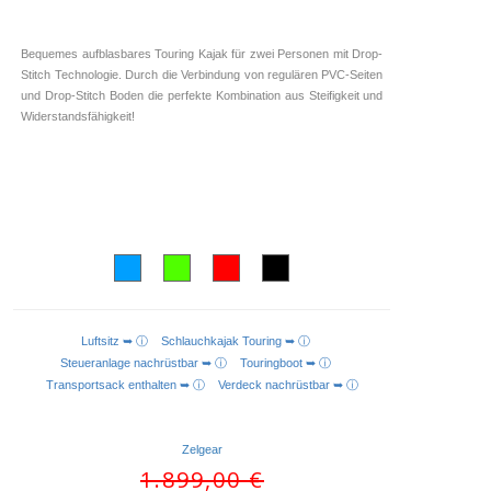
Bequemes aufblasbares Touring Kajak für zwei Personen mit Drop-
Stitch Technologie. Durch die Verbindung von regulären PVC-Seiten
und Drop-Stitch Boden die perfekte Kombination aus Steifigkeit und
Widerstandsfähigkeit!
Luftsitz ➥ ⓘ
Schlauchkajak Touring ➥ ⓘ
AUSFÜHRUNG WÄHLEN
Steueranlage nachrüstbar ➥ ⓘ
Touringboot ➥ ⓘ
Transportsack enthalten ➥ ⓘ
Verdeck nachrüstbar ➥ ⓘ
Zelgear
Ursprünglicher
1.899,00
€