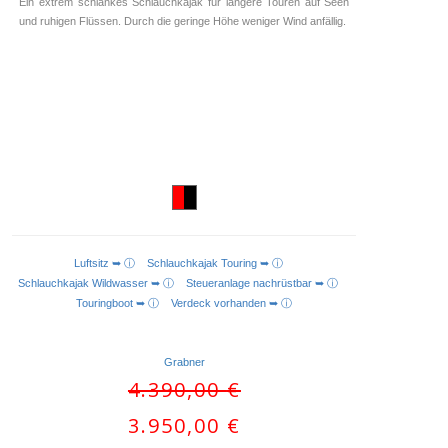
Ein extrem schlankes Schlauchkajak für längere Touren auf Seen
und ruhigen Flüssen. Durch die geringe Höhe weniger Wind anfällig.
Luftsitz ➥ ⓘ
Schlauchkajak Touring ➥ ⓘ
IN DEN WARENKORB
Schlauchkajak Wildwasser ➥ ⓘ
Steueranlage nachrüstbar ➥ ⓘ
Touringboot ➥ ⓘ
Verdeck vorhanden ➥ ⓘ
Grabner
Ursprünglicher
4.390,00
€
Preis
Aktueller
3.950,00
€
war:
Preis
4.390,00 €