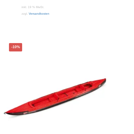
ist:
inkl. 19 % MwSt.
3.950,00 €.
zzgl.
Versandkosten
-10%