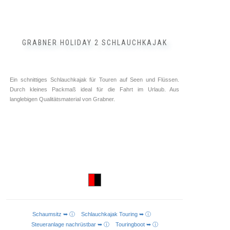
GRABNER HOLIDAY 2 SCHLAUCHKAJAK
Ein schnittiges Schlauchkajak für Touren auf Seen und Flüssen.
Durch kleines Packmaß ideal für die Fahrt im Urlaub. Aus
langlebigen Qualitätsmaterial von Grabner.
Schaumsitz ➥ ⓘ
Schlauchkajak Touring ➥ ⓘ
IN DEN WARENKORB
Steueranlage nachrüstbar ➥ ⓘ
Touringboot ➥ ⓘ