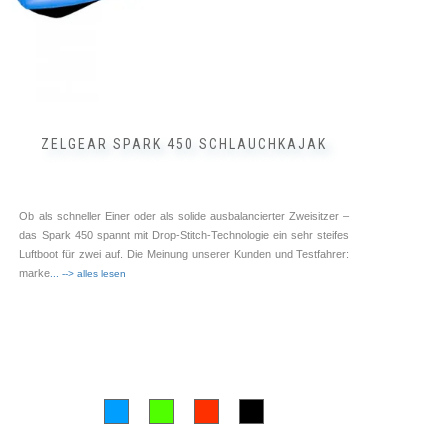
werden
ZELGEAR SPARK 450 SCHLAUCHKAJAK
Ob als schneller Einer oder als solide ausbalancierter Zweisitzer –
das Spark 450 spannt mit Drop-Stitch-Technologie ein sehr steifes
Luftboot für zwei auf. Die Meinung unserer Kunden und Testfahrer:
marke
... --> alles lesen