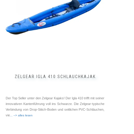
Optionen
können
auf
der
Produktseite
gewählt
werden
ZELGEAR IGLA 410 SCHLAUCHKAJAK
Der Top Seller unter den Zelgear Kajaks! Der Igla 410 trifft mit seiner
innovativen Kantenführung voll ins Schwarze. Die Zelgear-typische
Verbindung von Drop-Stitch-Boden und seitlichen PVC-Schläuchen,
vie
... --> alles lesen