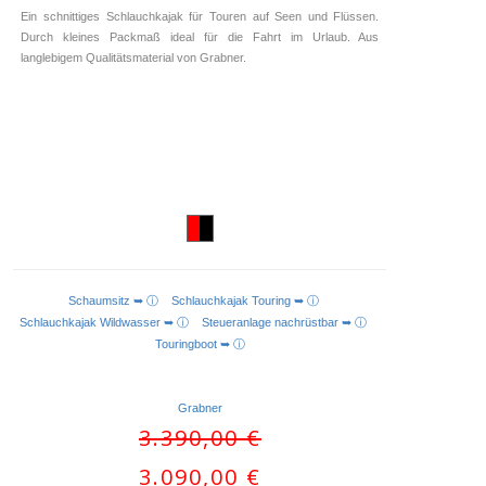
Ein schnittiges Schlauchkajak für Touren auf Seen und Flüssen.
Durch kleines Packmaß ideal für die Fahrt im Urlaub. Aus
langlebigem Qualitätsmaterial von Grabner.
Schaumsitz ➥ ⓘ
Schlauchkajak Touring ➥ ⓘ
IN DEN WARENKORB
Schlauchkajak Wildwasser ➥ ⓘ
Steueranlage nachrüstbar ➥ ⓘ
Touringboot ➥ ⓘ
Grabner
Ursprünglicher
3.390,00
€
Preis
Aktueller
3.090,00
€
war: