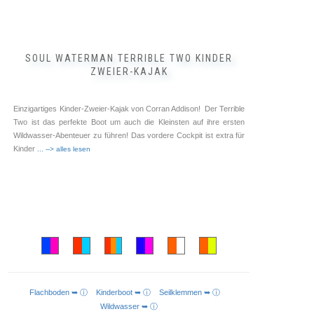
SOUL WATERMAN TERRIBLE TWO KINDER
ZWEIER-KAJAK
Einzigartiges Kinder-Zweier-Kajak von Corran Addison! Der Terrible
Two ist das perfekte Boot um auch die Kleinsten auf ihre ersten
Wildwasser-Abenteuer zu führen! Das vordere Cockpit ist extra für
Kinder
... --> alles lesen
Flachboden ➥ ⓘ
Kinderboot ➥ ⓘ
Seilklemmen ➥ ⓘ
AUSFÜHRUNG WÄHLEN
Wildwasser ➥ ⓘ