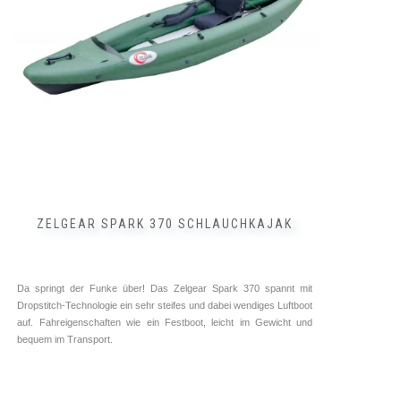
können
auf
der
Produktseite
gewählt
werden
ZELGEAR SPARK 370 SCHLAUCHKAJAK
Da springt der Funke über! Das Zelgear Spark 370 spannt mit
Dropstitch-Technologie ein sehr steifes und dabei wendiges Luftboot
auf. Fahreigenschaften wie ein Festboot, leicht im Gewicht und
bequem im Transport.