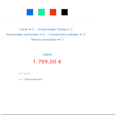
Luftsitz ➥ ⓘ
Schlauchkajak Touring ➥ ⓘ
AUSFÜHRUNG WÄHLEN
Steueranlage nachrüstbar ➥ ⓘ
Transportsack enthalten ➥ ⓘ
Verdeck nachrüstbar ➥ ⓘ
Zelgear
1.799,00
€
inkl. MwSt.
zzgl.
Versandkosten