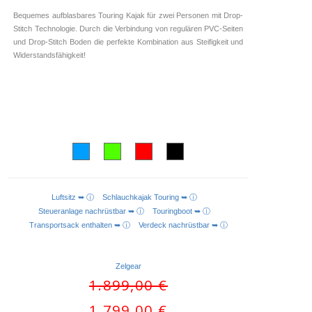
Bequemes aufblasbares Touring Kajak für zwei Personen mit Drop-
Stitch Technologie. Durch die Verbindung von regulären PVC-Seiten
und Drop-Stitch Boden die perfekte Kombination aus Steifigkeit und
Widerstandsfähigkeit!
Luftsitz ➥ ⓘ
Schlauchkajak Touring ➥ ⓘ
AUSFÜHRUNG WÄHLEN
Steueranlage nachrüstbar ➥ ⓘ
Touringboot ➥ ⓘ
Transportsack enthalten ➥ ⓘ
Verdeck nachrüstbar ➥ ⓘ
Zelgear
Ursprünglicher
1.899,00
€
Preis
Aktueller
1.799,00
€
war: