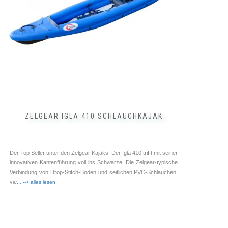
auf
der
Produktseite
gewählt
werden
ZELGEAR IGLA 410 SCHLAUCHKAJAK
Der Top Seller unter den Zelgear Kajaks! Der Igla 410 trifft mit seiner
innovativen Kantenführung voll ins Schwarze. Die Zelgear-typische
Verbindung von Drop-Stitch-Boden und seitlichen PVC-Schläuchen,
vie
... --> alles lesen