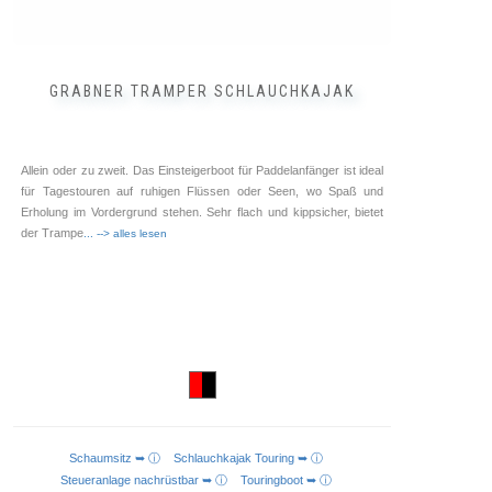
GRABNER TRAMPER SCHLAUCHKAJAK
Allein oder zu zweit. Das Einsteigerboot für Paddelanfänger ist ideal
für Tagestouren auf ruhigen Flüssen oder Seen, wo Spaß und
Erholung im Vordergrund stehen. Sehr flach und kippsicher, bietet
der Trampe
... --> alles lesen
Schaumsitz ➥ ⓘ
Schlauchkajak Touring ➥ ⓘ
IN DEN WARENKORB
Steueranlage nachrüstbar ➥ ⓘ
Touringboot ➥ ⓘ