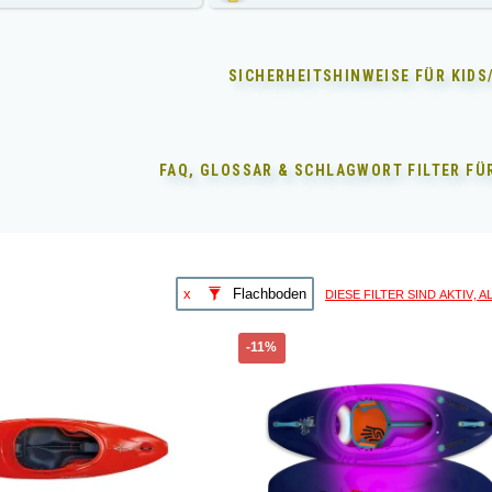
SICHERHEITSHINWEISE FÜR
KIDS
FAQ, GLOSSAR & SCHLAGWORT FILTER F
diese Filter sind aktiv, 
x
Flachboden
Dieses
-11%
Produkt
weist
mehrere
Varianten
auf.
Die