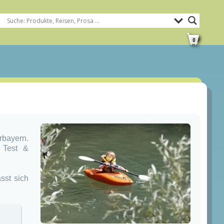
0
rbayern.
 Test &
sst sich