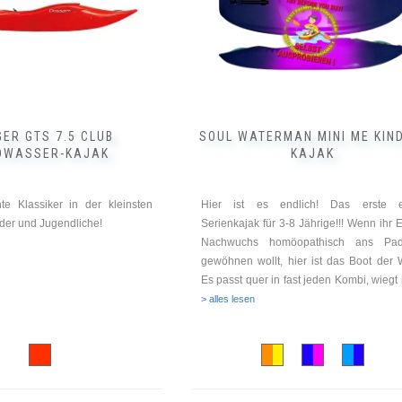
Optionen
können
auf
der
Produktseite
gewählt
werden
ER GTS 7.5 CLUB
SOUL WATERMAN MINI ME KIN
DWASSER-KAJAK
KAJAK
te Klassiker in der kleinsten
Hier ist es endlich! Das erste e
nder und Jugendliche!
Serienkajak für 3-8 Jährige!!! Wenn ihr 
Nachwuchs homöopathisch ans Pad
gewöhnen wollt, hier ist das Boot der 
Es passt quer in fast jeden Kombi, wiegt
> alles lesen