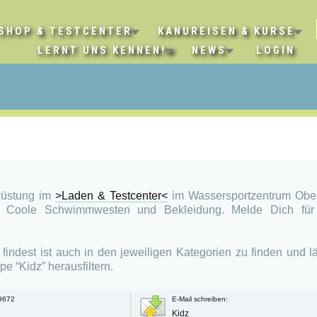
SHOP & TESTCENTER
KANUREISEN & KURSE
LERNT UNS KENNEN!
NEWS
LOGIN
rüstung im
>Laden & Testcenter<
im Wassersportzentrum Obe
 Coole Schwimmwesten und Bekleidung. Melde Dich für
findest ist auch in den jeweiligen Kategorien zu finden und lä
pe “Kidz” herausfiltern.
9672
E-Mail schreiben:
Kidz