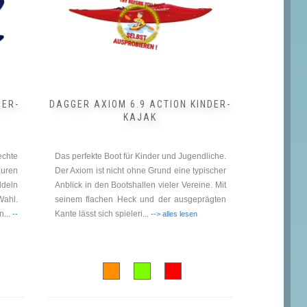
Optionen
können
auf
der
Produktseite
gewählt
werden
DER-
DAGGER AXIOM 6.9 ACTION KINDER-
KAJAK
chte
Das perfekte Boot für Kinder und Jugendliche.
Euren
Der Axiom ist nicht ohne Grund eine typischer
deln
Anblick in den Bootshallen vieler Vereine. Mit
Wahl.
seinem flachen Heck und der ausgeprägten
 n
Kante lässt sich spieleri
... --
... --> alles lesen