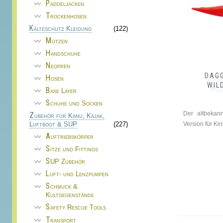
Paddeljacken
Trockenhosen
Kälteschutz Kleidung
(122)
Mützen
Handschuhe
Neopren
DAGG
Hosen
WIL
Base Layer
Schuhe und Socken
Der altbekann
Zubehör für Kanu, Kajak,
Version für Ki
Luftboot & SUP
(227)
Auftriebskörper
Sitze und Fittings
SUP Zubehör
Luft- und Lenzpumpen
Schmuck &
Kultgegenstände
Safety Rescue Tools
Transport