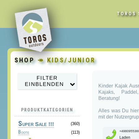
TOROS 
SHOP
↠ KIDS/JUNIOR
FILTER
EINBLENDEN
Kinder Kajak Aus
Kajaks, Paddel,
Beratung!
PRODUKTKATEGORIEN
Alles was Du hier 
mit der Nutzergrup
S
uper Sale !!!
(360)
+498095536
Boote
(113)
Laden