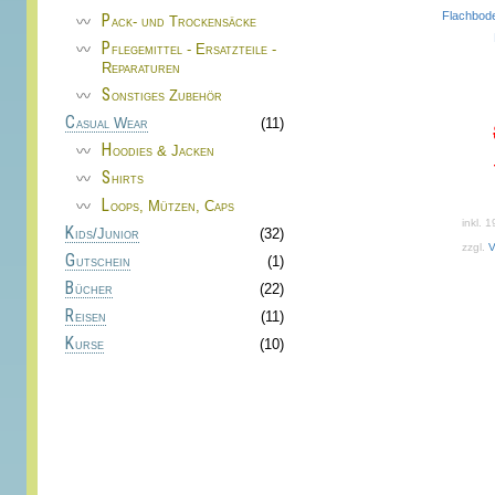
Flachbo
Pack- und Trockensäcke
Pflegemittel - Ersatzteile -
Reparaturen
Sonstiges Zubehör
Casual Wear
(11)
Hoodies & Jacken
Shirts
Loops, Mützen, Caps
inkl. 
Kids/Junior
(32)
zzgl.
V
Gutschein
(1)
Bücher
(22)
Reisen
(11)
Kurse
(10)