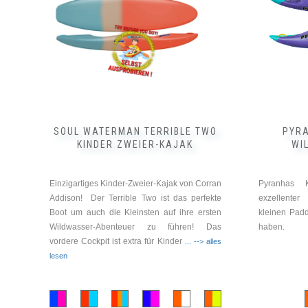
auf.
auf.
Die
Die
Optionen
Optionen
können
können
auf
auf
der
der
Produktseite
Produktseite
gewählt
gewählt
werden
werden
SOUL WATERMAN TERRIBLE TWO
PYRA
KINDER ZWEIER-KAJAK
WI
Einzigartiges Kinder-Zweier-Kajak von Corran
Pyranhas K
Addison! Der Terrible Two ist das perfekte
exzellenter
Boot um auch die Kleinsten auf ihre ersten
kleinen Padd
Wildwasser-Abenteuer zu führen! Das
haben.
vordere Cockpit ist extra für Kinder
... --> alles
lesen