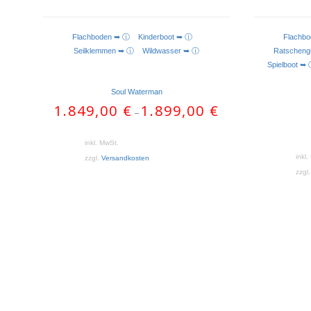
Flachboden ➥ ⓘ
Kinderboot ➥ ⓘ
Flach
Seilklemmen ➥ ⓘ
Wildwasser ➥ ⓘ
Ratschen
Spielboot
Soul Waterman
1.849,00
€
1.899,00
€
–
inkl. MwSt.
inkl
zzgl.
Versandkosten
zzgl