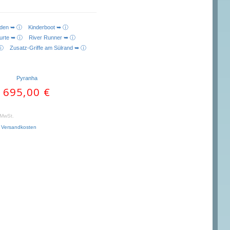
boden ➥ ⓘ
Kinderboot ➥ ⓘ
gurte ➥ ⓘ
River Runner ➥ ⓘ
 ➥ ⓘ
Zusatz-Griffe am Sülrand ➥ ⓘ
Pyranha
695,00
€
. MwSt.
.
Versandkosten