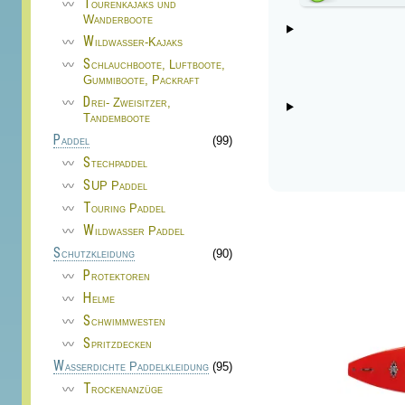
Tourenkajaks und
Wanderboote
Wildwasser-Kajaks
Schlauchboote, Luftboote,
Gummiboote, Packraft
Drei- Zweisitzer,
Tandemboote
Paddel
(99)
Stechpaddel
SUP Paddel
Touring Paddel
Wildwasser Paddel
Schutzkleidung
(90)
Protektoren
Helme
Schwimmwesten
Spritzdecken
Wasserdichte Paddelkleidung
(95)
Trockenanzüge