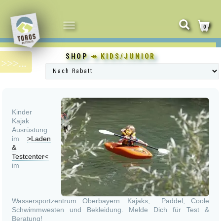
NAVIGATION
0
UMSCHALTEN
SHOP
↠ KIDS/JUNIOR
Kinder
Kajak
Ausrüstung
im
>Laden
&
Testcenter<
im
Wassersportzentrum Oberbayern. Kajaks, Paddel, Coole
Schwimmwesten und Bekleidung. Melde Dich für Test &
Beratung!