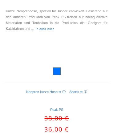
Kurze Neoprenhose, speziell für Kinder entwickelt. Basierend auf
den anderen Produkten von Peak PS fließen nur hochqualitative
Materialien und Techniken in die Produktion ein. Geeignet für
Kajakfahren und
... --> alles lesen
Neopren kurze Hose ➥ ⓘ
Shorts ➥ ⓘ
AUSFÜHRUNG WÄHLEN
Peak PS
Ursprünglicher
38,00
€
Preis
Aktueller
36,00
€
war:
Preis
38,00 €