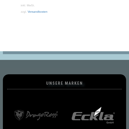
ist:
inkl. MwSt.
36,00 €.
zzgl.
Versandkosten
UNSERE MARKEN