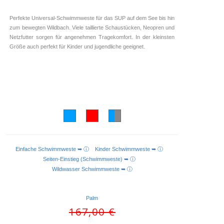
Perfekte Universal-Schwimmweste für das SUP auf dem See bis hin
zum bewegten Wildbach. Viele taillierte Schaustücken, Neopren und
Netzfutter sorgen für angenehmen Tragekomfort. In der kleinsten
Größe auch perfekt für Kinder und jugendliche geeignet.
Einfache Schwimmweste ➥ ⓘ
Kinder Schwimmweste ➥ ⓘ
AUSFÜHRUNG WÄHLEN
Seiten-Einstieg (Schwimmweste) ➥ ⓘ
Wildwasser Schwimmweste ➥ ⓘ
Palm
Ursprünglicher
167,00
€
Preis