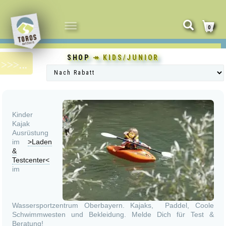
NAVIGATION
0
UMSCHALTEN
SHOP
↠ KIDS/JUNIOR
Kinder
Kajak
Ausrüstung
im
>Laden
&
Testcenter<
im
Wassersportzentrum Oberbayern. Kajaks, Paddel, Coole
Schwimmwesten und Bekleidung. Melde Dich für Test &
Beratung!