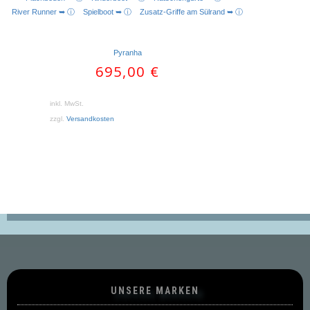
AUSFÜHRUNG WÄHLEN
River Runner ➥ ⓘ
Spielboot ➥ ⓘ
Zusatz-Griffe am Sülrand ➥ ⓘ
Pyranha
695,00
€
inkl. MwSt.
zzgl.
Versandkosten
UNSERE MARKEN