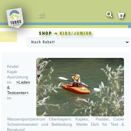
NAVIGATION
0
UMSCHALTEN
SHOP
↠ KIDS/JUNIOR
Kinder
Kajak
Ausrüstung
im
>Laden
&
Testcenter<
im
Wassersportzentrum Oberbayern. Kajaks, Paddel, Coole
Schwimmwesten und Bekleidung. Melde Dich für Test &
Beratung!