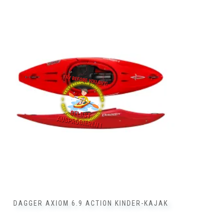
Dieses
Produkt
weist
mehrere
Varianten
auf.
Die
Optionen
können
auf
der
Produktseite
gewählt
werden
DAGGER AXIOM 6.9 ACTION KINDER-KAJAK