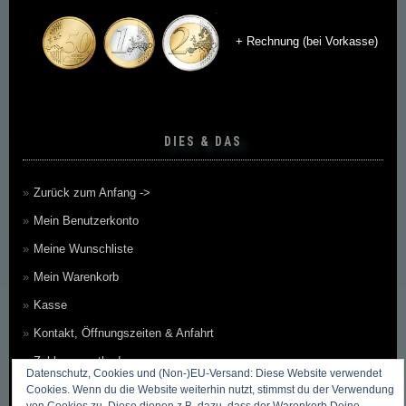
+ Rechnung (bei Vorkasse)
DIES & DAS
Zurück zum Anfang ->
Mein Benutzerkonto
Meine Wunschliste
Mein Warenkorb
Kasse
Kontakt, Öffnungszeiten & Anfahrt
Zahlungsmethoden
Datenschutz, Cookies und (Non-)EU-Versand: Diese Website verwendet
Versandkosten & Versandarten
Cookies. Wenn du die Website weiterhin nutzt, stimmst du der Verwendung