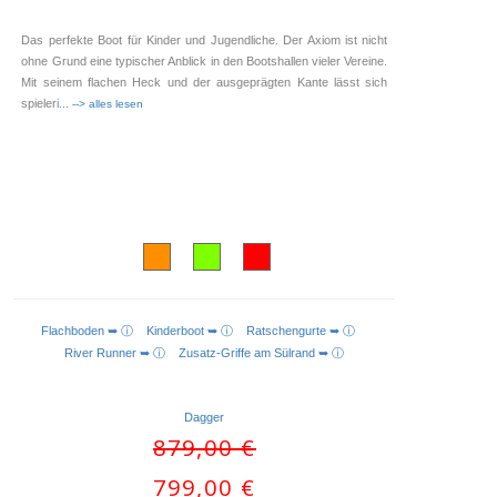
Das perfekte Boot für Kinder und Jugendliche. Der Axiom ist nicht
ohne Grund eine typischer Anblick in den Bootshallen vieler Vereine.
Mit seinem flachen Heck und der ausgeprägten Kante lässt sich
spieleri
... --> alles lesen
Flachboden ➥ ⓘ
Kinderboot ➥ ⓘ
Ratschengurte ➥ ⓘ
AUSFÜHRUNG WÄHLEN
River Runner ➥ ⓘ
Zusatz-Griffe am Sülrand ➥ ⓘ
Dagger
Ursprünglicher
879,00
€
Preis
Aktueller
799,00
€
war: