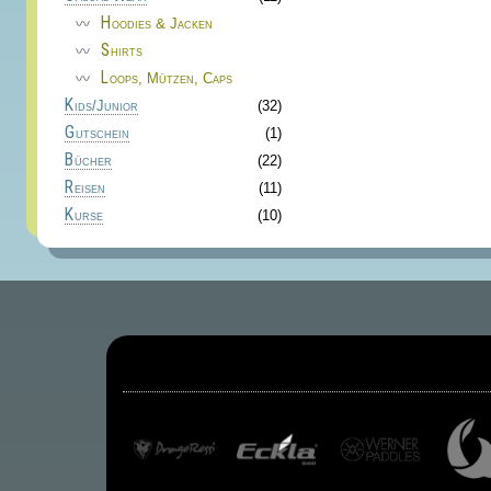
Hoodies & Jacken
Shirts
Loops, Mützen, Caps
Kids/Junior
(32)
Gutschein
(1)
Bücher
(22)
Reisen
(11)
Kurse
(10)