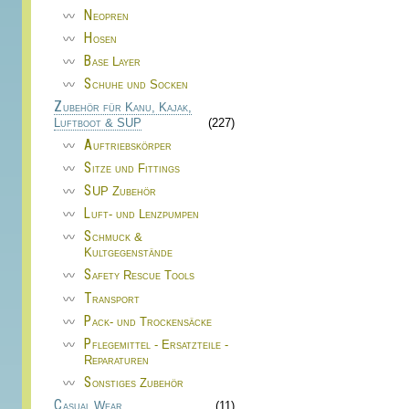
Neopren
Hosen
Base Layer
Schuhe und Socken
Zubehör für Kanu, Kajak,
Luftboot & SUP
(227)
Auftriebskörper
Sitze und Fittings
SUP Zubehör
Luft- und Lenzpumpen
Schmuck &
Kultgegenstände
Safety Rescue Tools
Transport
Pack- und Trockensäcke
Pflegemittel - Ersatzteile -
Reparaturen
Sonstiges Zubehör
Casual Wear
(11)