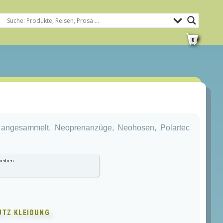
0
ng angesammelt. Neoprenanzüge, Neohosen, Polartec
reiben:
g
UTZ KLEIDUNG