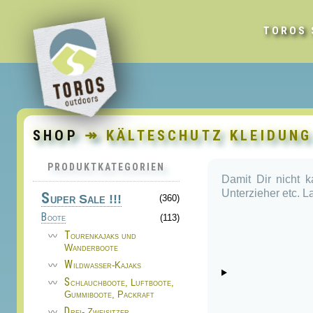
TOROS 
SHOP
↠ KÄLTESCHUTZ KLEIDUNG
PRODUKTKATEGORIEN
Damit Dir nicht 
Unterzieher etc. 
S
uper Sale !!!
(360)
Boote
(113)
Tourenkajaks und
Wanderboote
Wildwasser-Kajaks
Schlauchboote, Luftboote,
Gummiboote, Packraft
Drei- Zweisitzer,