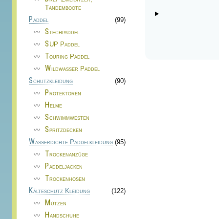
Tandemboote
Paddel
(99)
Stechpaddel
SUP Paddel
Touring Paddel
Wildwasser Paddel
Schutzkleidung
(90)
Protektoren
Helme
Schwimmwesten
Spritzdecken
Wasserdichte Paddelkleidung
(95)
Trockenanzüge
Paddeljacken
Trockenhosen
Kälteschutz Kleidung
(122)
Mützen
Handschuhe