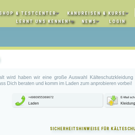
SHOP & TESTCENTER
KANUREISEN & KURSE
LERNT UNS KENNEN!
NEWS
LOGIN
kalt wird haben wir eine große Auswahl Kälteschutzkleidu
Lass Dich beraten und komm im Laden zum anprobieren vorbei!
+4980955369672
E-Mail sch
Laden
Kleidun
SICHERHEITSHINWEISE FÜR
KÄLTESCH