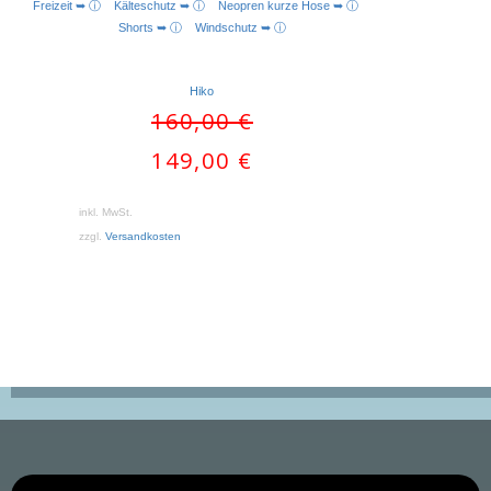
Freizeit ➥ ⓘ
Kälteschutz ➥ ⓘ
Neopren kurze Hose ➥ ⓘ
AUSFÜHRUNG WÄHLEN
Shorts ➥ ⓘ
Windschutz ➥ ⓘ
Hiko
Ursprünglicher
160,00
€
Preis
Aktueller
149,00
€
war:
Preis
160,00 €
ist:
inkl. MwSt.
149,00 €.
zzgl.
Versandkosten