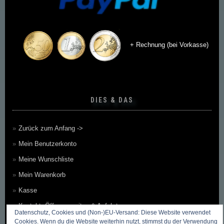
+ Rechnung (bei Vorkasse)
DIES & DAS
Zurück zum Anfang ->
Mein Benutzerkonto
Meine Wunschliste
Mein Warenkorb
Kasse
Kontakt, Öffnungszeiten & Anfahrt
Datenschutz, Cookies und (Non-)EU-Versand: Diese Website verwendet
Zahlungsmethoden
Cookies. Wenn du die Website weiterhin nutzt, stimmst du der Verwendung