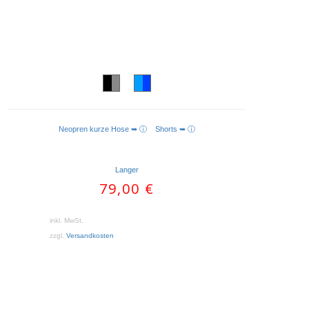
Neopren kurze Hose ➥ ⓘ
Shorts ➥ ⓘ
AUSFÜHRUNG WÄHLEN
Langer
79,00
€
inkl. MwSt.
zzgl.
Versandkosten