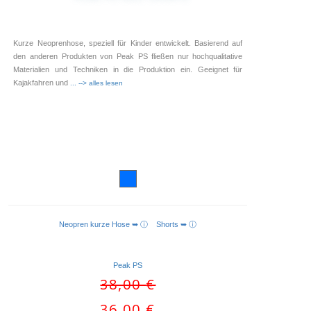
Kurze Neoprenhose, speziell für Kinder entwickelt. Basierend auf
den anderen Produkten von Peak PS fließen nur hochqualitative
Materialien und Techniken in die Produktion ein. Geeignet für
Kajakfahren und
... --> alles lesen
Neopren kurze Hose ➥ ⓘ
Shorts ➥ ⓘ
AUSFÜHRUNG WÄHLEN
Peak PS
Ursprünglicher
38,00
€
Preis
Aktueller
36,00
€
war: