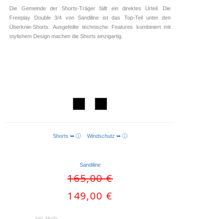
Die Gemeinde der Shorts-Träger fällt ein direktes Urteil. Die
Freeplay Double 3/4 von Sandiline ist das Top-Teil unter den
Überknie-Shorts. Ausgefeilte technische Features kombiniert mit
stylishem Design machen die Shorts einzigartig.
Shorts ➥ ⓘ
Windschutz ➥ ⓘ
AUSFÜHRUNG WÄHLEN
Sandiline
Ursprünglicher
165,00
€
Preis
Aktueller
149,00
€
war:
Preis
165,00 €
ist:
inkl. MwSt.