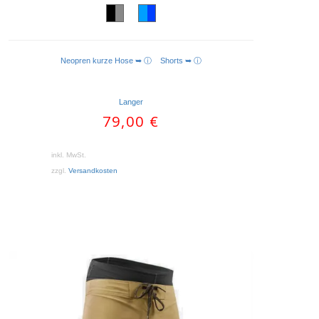
Neopren kurze Hose ➥ ⓘ
Shorts ➥ ⓘ
AUSFÜHRUNG WÄHLEN
Langer
79,00
€
inkl. MwSt.
zzgl.
Versandkosten
Dieses
Produkt
weist
mehrere
Varianten
auf.