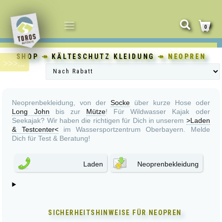
NAVIGATION
0
UMSCHALTEN
SHOP
↠
KÄLTESCHUTZ KLEIDUNG
↠ NEOPREN
Neoprenbekleidung, von der
Socke
über kurze Hose oder
Long John
bis zur
Mütze
! Für Wildwasser Kajak oder
Seekajak? Wir haben die richtigen für Dich in unserem
>Laden
& Testcenter<
im Wassersportzentrum Oberbayern. Melde
Dich für Test & Beratung!
Laden
Neoprenbekleidung
SICHERHEITSHINWEISE FÜR
NEOPREN