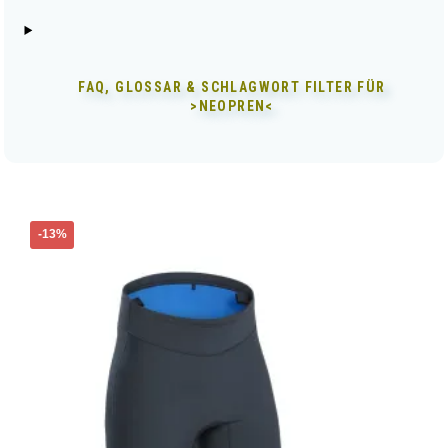
FAQ, GLOSSAR & SCHLAGWORT FILTER FÜR
>NEOPREN<
Dieses
-13%
Produkt
weist
mehrere
Varianten
auf.
Die
Optionen
können
auf
der