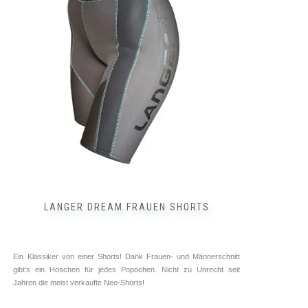
auf.
Die
Optionen
können
auf
der
Produktseite
gewählt
werden
LANGER DREAM FRAUEN SHORTS
Ein Klassiker von einer Shorts! Dank Frauen- und Männerschnitt
gibt's ein Höschen für jedes Popöchen. Nicht zu Unrecht seit
Jahren die meist verkaufte Neo-Shorts!