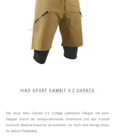
Die
Optionen
können
auf
der
Produktseite
gewählt
werden
HIKO SPORT GAMBIT V.2 SHORTS
Die neue Hiko Gambit V.2 schlägt zahlreiche Fliegen mit einer
Klappe! Durch die herausnehmende Innenhose und das schnell
trockene Material brauchst du nunmehr nur noch eine einzige Hose
für deinen Paddeltrip.