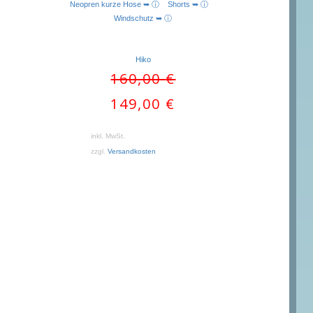
Neopren kurze Hose ➥ ⓘ
Shorts ➥ ⓘ
Windschutz ➥ ⓘ
Hiko
Ursprünglicher
160,00
€
Preis
Aktueller
149,00
€
war:
Preis
160,00 €
ist:
inkl. MwSt.
149,00 €.
zzgl.
Versandkosten