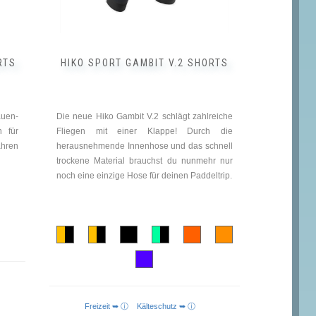
der
Produktseite
gewählt
werden
RTS
HIKO SPORT GAMBIT V.2 SHORTS
auen-
Die neue Hiko Gambit V.2 schlägt zahlreiche
n für
Fliegen mit einer Klappe! Durch die
ahren
herausnehmende Innenhose und das schnell
trockene Material brauchst du nunmehr nur
noch eine einzige Hose für deinen Paddeltrip.
Freizeit ➥ ⓘ
Kälteschutz ➥ ⓘ