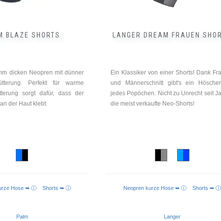
Produktseite
gewählt
werden
M BLAZE SHORTS
LANGER DREAM FRAUEN SHO
mm dicken Neopren mit dünner
Ein Klassiker von einer Shorts! Dank Fr
Fütterung. Perfekt für warme
und Männerschnitt gibt's ein Hösche
terung sorgt dafür, dass der
jedes Popöchen. Nicht zu Unrecht seit J
an der Haut klebt.
die meist verkaufte Neo-Shorts!
kurze Hose ➥ ⓘ
Shorts ➥ ⓘ
Neopren kurze Hose ➥ ⓘ
Shorts ➥ ⓘ
Palm
Langer