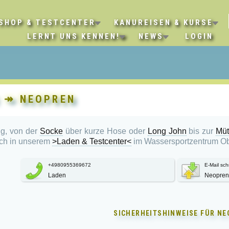
SHOP & TESTCENTER
KANUREISEN & KURSE
LERNT UNS KENNEN!
NEWS
LOGIN
↠ NEOPREN
g, von der
Socke
über kurze Hose oder
Long John
bis zur
Mü
Dich in unserem
>Laden & Testcenter<
im Wassersportzentrum Obe
+4980955369672
E-Mail sch
Laden
Neopren
SICHERHEITSHINWEISE FÜR
NE