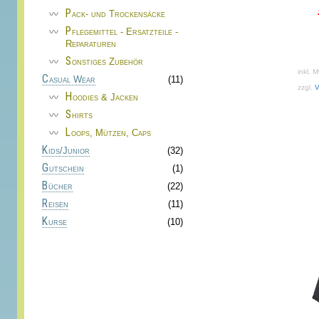
Pack- und Trockensäcke
Pflegemittel - Ersatzteile -
Reparaturen
Sonstiges Zubehör
inkl. 
Casual Wear
(11)
zzgl.
V
Hoodies & Jacken
Shirts
Loops, Mützen, Caps
Kids/Junior
(32)
Dieses
Gutschein
(1)
Produkt
Bücher
(22)
weist
Reisen
(11)
mehrere
Kurse
(10)
Varianten
auf.
Die
Optionen
können
auf
der