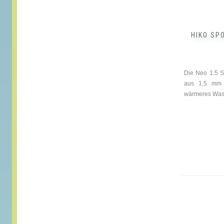
Produktseite
gewählt
werden
HIKO SP
Die Neo 1.5 S
aus 1,5 mm d
wärmeres Was