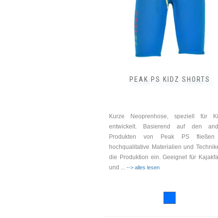
Optionen
können
auf
der
Produktseite
gewählt
werden
PEAK PS KIDZ SHORTS
Kurze Neoprenhose, speziell für Ki
entwickelt. Basierend auf den and
Produkten von Peak PS fließen
hochqualitative Materialien und Technik
die Produktion ein. Geeignet für Kajakf
und
... --> alles lesen