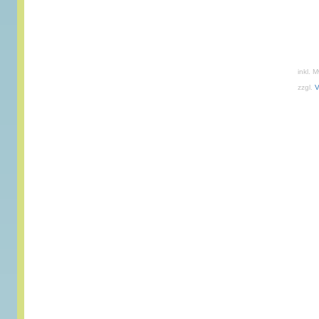
inkl. 
zzgl.
V