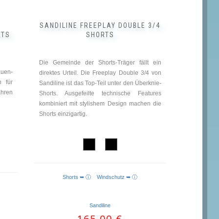
gewählt
werden
SANDILINE FREEPLAY DOUBLE 3/4
RTS
SHORTS
Die Gemeinde der Shorts-Träger fällt ein
auen-
direktes Urteil. Die Freeplay Double 3/4 von
n für
Sandiline ist das Top-Teil unter den Überknie-
ahren
Shorts. Ausgefeilte technische Features
kombiniert mit stylishem Design machen die
Shorts einzigartig.
Shorts ➥ ⓘ
Windschutz ➥ ⓘ
Sandiline
Ursprünglicher
165,00
€