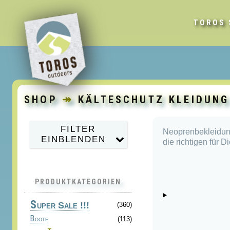
TOROS 
SHOP
↠
KÄLTESCHUTZ KLEIDUNG
FILTER
Neoprenbekleidun
EINBLENDEN
die richtigen für 
PRODUKTKATEGORIEN
S
uper Sale !!!
(360)
Boote
(113)