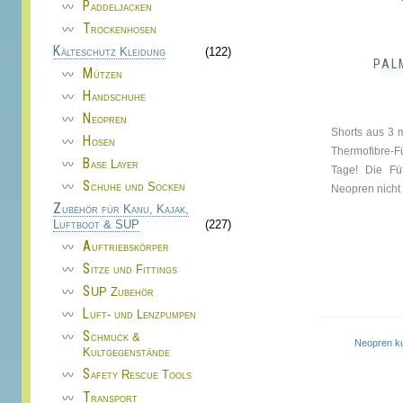
Produktseite
Paddeljacken
gewählt
Trockenhosen
werden
Kälteschutz Kleidung
(122)
PAL
Mützen
Handschuhe
Neopren
Shorts aus 3 
Hosen
Thermofibre-
Base Layer
Tage! Die Füt
Schuhe und Socken
Neopren nicht 
Zubehör für Kanu, Kajak,
Luftboot & SUP
(227)
Auftriebskörper
Sitze und Fittings
SUP Zubehör
Luft- und Lenzpumpen
Schmuck &
Neopren 
Kultgegenstände
Safety Rescue Tools
Transport