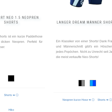
der
Produktseite
gewählt
werden
ORT NEO 1.5 NEOPREN
SHORTS
LANGER DREAM MÄNNER SHO
horts ist ein kurze Paddelhose
Ein Klassiker von einer Shorts! Dank Fr
icken Neopren. Perfekt für
und Männerschnitt gibt's ein Hösche
ser.
jedes Popöchen. Nicht zu Unrecht seit J
die meist verkaufte Neo-Shorts!
Shorts ➥ ⓘ
Neopren kurze Hose ➥ ⓘ
Shorts ➥ ⓘ
Hiko