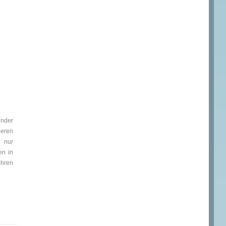
nder
eren
 nur
en in
ahren