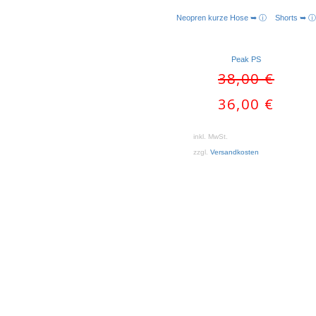
Neopren kurze Hose ➥ ⓘ
Shorts ➥ ⓘ
Peak PS
Ursprünglic
38,00
€
Preis
Aktueller
36,00
€
war:
Preis
38,00 €
ist:
inkl. MwSt.
36,00 €.
zzgl.
Versandkosten