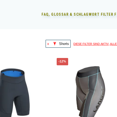
FAQ, GLOSSAR & SCHLAGWORT FILTER 
diese Filter sind aktiv, AL
x
Shorts
Dieses
-12%
Produkt
weist
mehrere
Varianten
auf.
Die
Optionen
können
auf
der