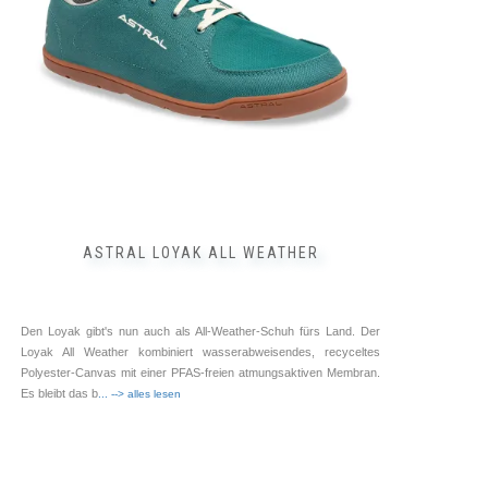
können
auf
der
Produktseite
gewählt
werden
ASTRAL LOYAK ALL WEATHER
Den Loyak gibt's nun auch als All-Weather-Schuh fürs Land. Der
Loyak All Weather kombiniert wasserabweisendes, recyceltes
Polyester-Canvas mit einer PFAS-freien atmungsaktiven Membran.
Es bleibt das b
... --> alles lesen