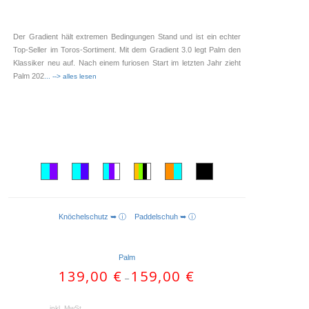
Der Gradient hält extremen Bedingungen Stand und ist ein echter
Top-Seller im Toros-Sortiment. Mit dem Gradient 3.0 legt Palm den
Klassiker neu auf. Nach einem furiosen Start im letzten Jahr zieht
Palm 202
... --> alles lesen
Knöchelschutz ➥ ⓘ
Paddelschuh ➥ ⓘ
AUSFÜHRUNG WÄHLEN
Palm
139,00
€
159,00
€
–
inkl. MwSt.