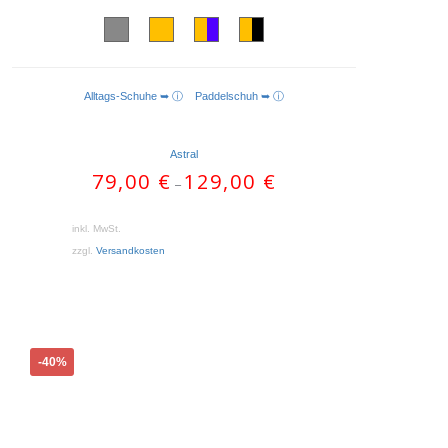
Alltags-Schuhe ➥ ⓘ
Paddelschuh ➥ ⓘ
AUSFÜHRUNG WÄHLEN
Astral
79,00
€
129,00
€
–
inkl. MwSt.
zzgl.
Versandkosten
Dieses
-40%
Produkt
weist
mehrere
Varianten