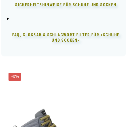
SICHERHEITSHINWEISE FÜR
SCHUHE UND SOCKEN
FAQ, GLOSSAR & SCHLAGWORT FILTER FÜR
>SCHUHE
UND SOCKEN<
Dieses
-47%
Produkt
weist
mehrere
Varianten
auf.
Die
Optionen
können
auf