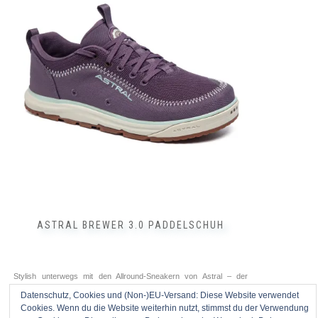
Varianten
auf.
Die
Optionen
können
auf
der
Produktseite
gewählt
werden
ASTRAL BREWER 3.0 PADDELSCHUH
Stylish unterwegs mit den Allround-Sneakern von Astral – der
Brewer 3.0 ist ein hochfunktionaler Paddelschuh, der auch an Land
Datenschutz, Cookies und (Non-)EU-Versand: Diese Website verwendet
was hermacht. Die schon vom Hiyak bekannte Gummimischung
Cookies. Wenn du die Website weiterhin nutzt, stimmst du der Verwendung
sichert dir mit ihrem
... --> alles lesen