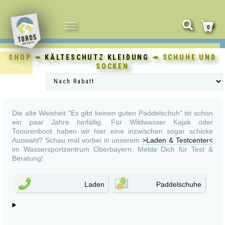
NAVIGATION
0
UMSCHALTEN
SHOP
↠
KÄLTESCHUTZ KLEIDUNG
↠ SCHUHE UND
SOCKEN
Die alte Weisheit “Es gibt keinen guten Paddelschuh” ist schon
ein paar Jahre hinfällig. Für Wildwasser Kajak oder
Toourenboot haben wir hier eine inzwischen sogar schicke
Auswahl? Schau mal vorbei in unserem
>Laden & Testcenter<
im Wassersportzentrum Oberbayern. Melde Dich für Test &
Beratung!
Laden
Paddelschuhe