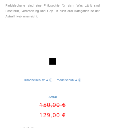
Paddelschuhe sind eine Philosophie für sich. Was zählt sind
Passform, Verarbeitung und Grip. In allen drei Kategorien ist der
Astral Hiyak unerreicht.
Knöchelschutz ➥ ⓘ
Paddelschuh ➥ ⓘ
AUSFÜHRUNG WÄHLEN
Astral
Ursprünglicher
150,00
€
Preis
Aktueller
129,00
€
war:
Preis
150,00 €
ist: