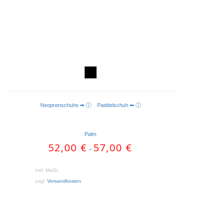
Neoprenschuhe ➥ ⓘ
Paddelschuh ➥ ⓘ
AUSFÜHRUNG WÄHLEN
Palm
52,00
€
57,00
€
–
inkl. MwSt.
zzgl.
Versandkosten