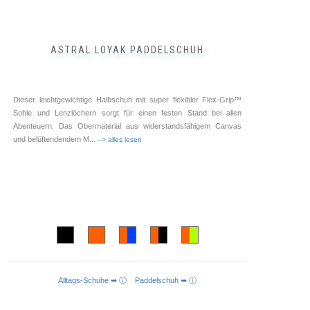
ASTRAL LOYAK PADDELSCHUH
Dieser leichtgewichtige Halbschuh mit super flexibler Flex-Grip™
Sohle und Lenzlöchern sorgt für einen festen Stand bei allen
Abenteuern. Das Obermaterial aus widerstandsfähigem Canvas
und belüftendendem M
... --> alles lesen
Alltags-Schuhe ➥ ⓘ
Paddelschuh ➥ ⓘ
AUSFÜHRUNG WÄHLEN