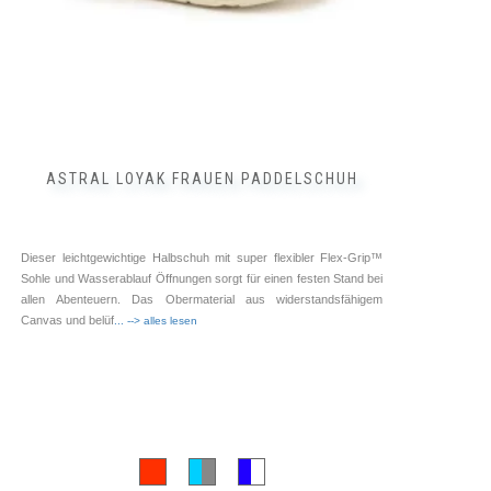
gewählt
werden
ASTRAL LOYAK FRAUEN PADDELSCHUH
Dieser leichtgewichtige Halbschuh mit super flexibler Flex-Grip™
Sohle und Wasserablauf Öffnungen sorgt für einen festen Stand bei
allen Abenteuern. Das Obermaterial aus widerstandsfähigem
Canvas und belüf
... --> alles lesen