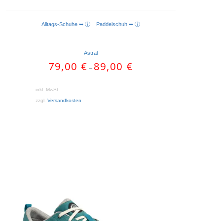
Alltags-Schuhe ➥ ⓘ
Paddelschuh ➥ ⓘ
AUSFÜHRUNG WÄHLEN
Astral
79,00
€
89,00
€
–
inkl. MwSt.
zzgl.
Versandkosten
Dieses
Produkt
weist
mehrere
Varianten
auf.
Die
Optionen