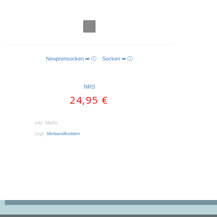
Neoprensocken ➥ ⓘ
Socken ➥ ⓘ
AUSFÜHRUNG WÄHLEN
NRS
24,95
€
inkl. MwSt.
zzgl.
Versandkosten