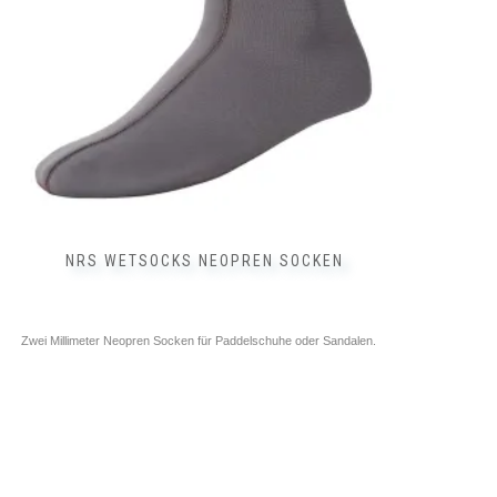
können
auf
der
Produktseite
gewählt
werden
NRS WETSOCKS NEOPREN SOCKEN
Zwei Millimeter Neopren Socken für Paddelschuhe oder Sandalen.