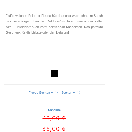
Fluffig-weiches Polartec-Fleece hält flauschig warm ohne im Schuh
dick aufzutragen. Ideal für Outdoor-Aktivitäten, wenn's mal kälter
wird. Funktioniert auch vorm heimischen Kachelofen. Das perfekte
Geschenk für die Liebste oder den Liebsten!
Fleece Socken ➥ ⓘ
Socken ➥ ⓘ
AUSFÜHRUNG WÄHLEN
Sandiline
Ursprünglicher
40,00
€
Preis
Aktueller
36,00
€
war:
Preis