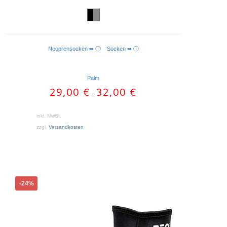
Neoprensocken ➥ ⓘ
Socken ➥ ⓘ
AUSFÜHRUNG WÄHLEN
Palm
29,00
€
32,00
€
–
inkl. MwSt.
zzgl.
Versandkosten
Dieses
-24%
Produkt
weist
mehrere
Varianten