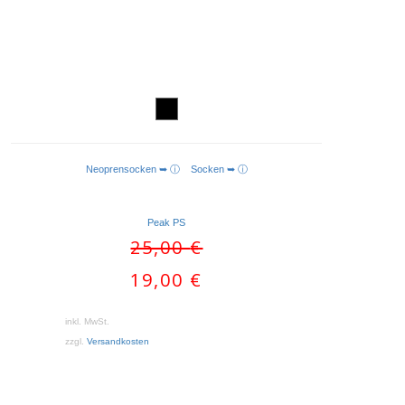
Neoprensocken ➥ ⓘ
Socken ➥ ⓘ
AUSFÜHRUNG WÄHLEN
Peak PS
Ursprünglicher
25,00
€
Preis
Aktueller
19,00
€
war:
Preis
25,00 €
ist:
inkl. MwSt.
19,00 €.
zzgl.
Versandkosten