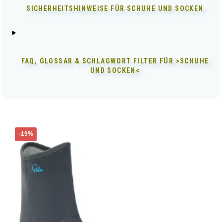
SICHERHEITSHINWEISE FÜR
SCHUHE UND SOCKEN
FAQ, GLOSSAR & SCHLAGWORT FILTER FÜR
>SCHUHE
UND SOCKEN<
Dieses
-19%
Produkt
weist
mehrere
Varianten
auf.
Die
Optionen
können
auf