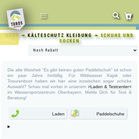
NAVIGATION
0
UMSCHALTEN
SHOP
↠
KÄLTESCHUTZ KLEIDUNG
↠ SCHUHE UND
SOCKEN
Die alte Weisheit “Es gibt keinen guten Paddelschuh” ist schon
ein paar Jahre hinfällig. Für Wildwasser Kajak oder
Toourenboot haben wir hier eine inzwischen sogar schicke
Auswahl? Schau mal vorbei in unserem
>Laden & Testcenter<
im Wassersportzentrum Oberbayern. Melde Dich für Test &
Beratung!
Laden
Paddelschuhe