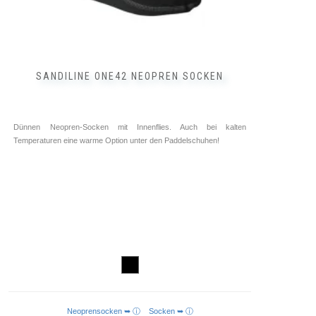
SANDILINE ONE42 NEOPREN SOCKEN
Dünnen Neopren-Socken mit Innenflies. Auch bei kalten
Temperaturen eine warme Option unter den Paddelschuhen!
Neoprensocken ➥ ⓘ
Socken ➥ ⓘ