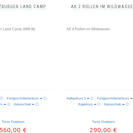
ZBURGER LAND CAMP
AK 2 ROLLEN IM WILDWASS
r Land Camp (WW III)
AK II Rollen im Wildwasser
 ➥ ⓘ
Fortgeschrittenenkurs ➥ ⓘ
Aufbaukurs 1 ➥ ⓘ
Fortgeschrittenenkur
kurs ➥ ⓘ
Kanuschule ➥ ⓘ
Kajakkurs ➥ ⓘ
Kanuschule ➥ ⓘ
Toros Outdoors
Toros Outdoors
560,00
€
290,00
€