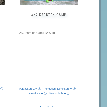
gewählt
werden
AK2 KÄRNTEN CAMP
AK2 Kärnten Camp (WW III)
s ➥ ⓘ
Aufbaukurs 1 ➥ ⓘ
Fortgeschrittenenkurs ➥ ⓘ
Kajakkurs ➥ ⓘ
Kanuschule ➥ ⓘ