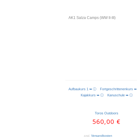
AK1 Salza Camps (WW II-III)
Aufbaukurs 1 ➥ ⓘ
Fortgeschrittenenkur
Kajakkurs ➥ ⓘ
Kanuschule ➥ ⓘ
Toros Outdoors
560,00
€
zzgl.
Versandkosten