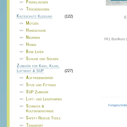
Paddeljacken
gewählt
Trockenhosen
werden
Kälteschutz Kleidung
(122)
Mützen
Handschuhe
Neopren
FK1 Boofkurs (
Hosen
Base Layer
Schuhe und Socken
Zubehör für Kanu, Kajak,
Luftboot & SUP
(227)
Auftriebskörper
Sitze und Fittings
SUP Zubehör
Luft- und Lenzpumpen
Fortgeschri
Schmuck &
Kultgegenstände
Safety Rescue Tools
Transport