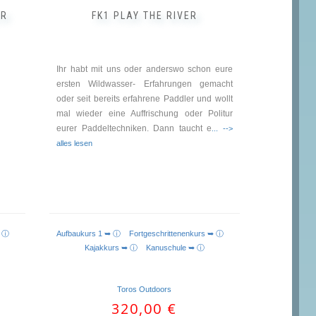
ER
FK1 PLAY THE RIVER
Ihr habt mit uns oder anderswo schon eure
ersten Wildwasser- Erfahrungen gemacht
oder seit bereits erfahrene Paddler und wollt
mal wieder eine Auffrischung oder Politur
eurer Paddeltechniken. Dann taucht e
... -->
alles lesen
s ➥ ⓘ
Aufbaukurs 1 ➥ ⓘ
Fortgeschrittenenkurs ➥ ⓘ
Kajakkurs ➥ ⓘ
Kanuschule ➥ ⓘ
Toros Outdoors
320,00
€