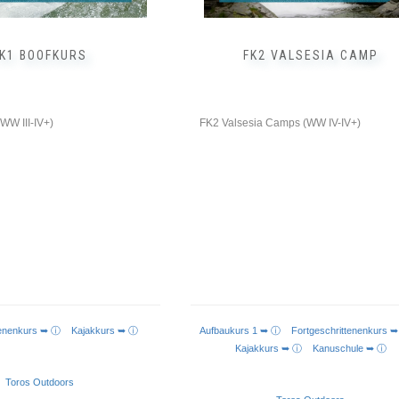
gewählt
werden
FK1 BOOFKURS
FK2 VALSESIA CAMP
WW III-IV+)
FK2 Valsesia Camps (WW IV-IV+)
ttenenkurs ➥ ⓘ
Kajakkurs ➥ ⓘ
Aufbaukurs 1 ➥ ⓘ
Fortgeschrittenenkur
Kajakkurs ➥ ⓘ
Kanuschule ➥ ⓘ
Toros Outdoors