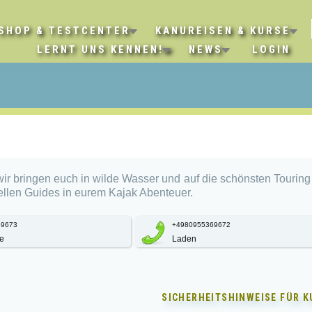
SHOP & TESTCENTER
KANUREISEN & KURSE
LERNT UNS KENNEN!
NEWS
LOGIN
, wir bringen euch in wilde Wasser und auf die schönsten Tourin
ellen Guides in eurem Kajak Abenteuer.
69673
+4980955369672
e
Laden
SICHERHEITSHINWEISE FÜR
K