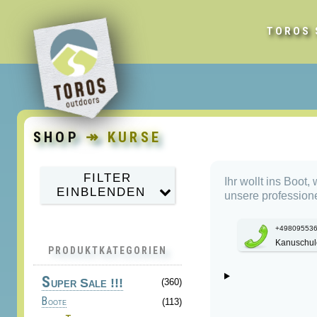
TOROS 
SHOP
↠ KURSE
FILTER
Ihr wollt ins Boot
EINBLENDEN
unsere profession
+49809553
Kanuschul
PRODUKTKATEGORIEN
S
uper Sale !!!
(360)
Boote
(113)