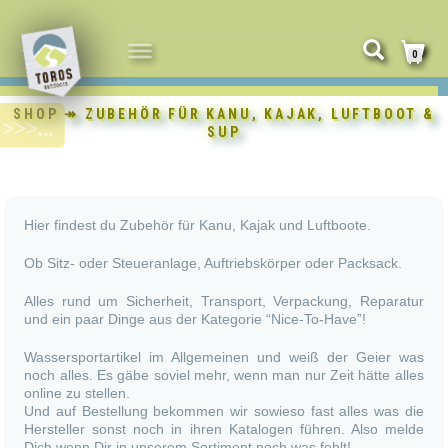
NAVIGATION
0
UMSCHALTEN
SHOP
↠ ZUBEHÖR FÜR KANU, KAJAK, LUFTBOOT &
SUP
Hier findest du Zubehör für Kanu, Kajak und Luftboote.
Ob Sitz- oder Steueranlage, Auftriebskörper oder Packsack.
Alles rund um Sicherheit, Transport, Verpackung, Reparatur
und ein paar Dinge aus der Kategorie “Nice-To-Have”!
Wassersportartikel im Allgemeinen und weiß der Geier was
noch alles. Es gäbe soviel mehr, wenn man nur Zeit hätte alles
online zu stellen.
Und auf Bestellung bekommen wir sowieso fast alles was die
Hersteller sonst noch in ihren Katalogen führen. Also melde
Dich wenn Dir in unserem Sortiment noch was fehlt!