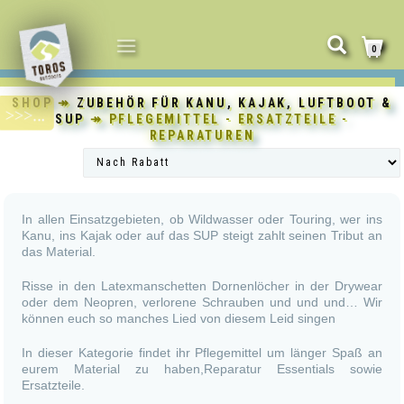
NAVIGATION
0
UMSCHALTEN
SHOP
↠
ZUBEHÖR FÜR KANU, KAJAK, LUFTBOOT &
SUP
↠ PFLEGEMITTEL - ERSATZTEILE -
REPARATUREN
In allen Einsatzgebieten, ob Wildwasser oder Touring, wer ins
Kanu, ins Kajak oder auf das SUP steigt zahlt seinen Tribut an
das Material.
Risse in den Latexmanschetten Dornenlöcher in der Drywear
oder dem Neopren, verlorene Schrauben und und und… Wir
können euch so manches Lied von diesem Leid singen
In dieser Kategorie findet ihr Pflegemittel um länger Spaß an
eurem Material zu haben,Reparatur Essentials sowie
Ersatzteile.