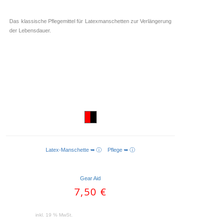
Das klassische Pflegemittel für Latexmanschetten zur Verlängerung
der Lebensdauer.
Latex-Manschette ➥ ⓘ
Pflege ➥ ⓘ
IN DEN WARENKORB
Gear Aid
7,50
€
inkl. 19 % MwSt.