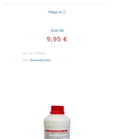
Pflege ➥ ⓘ
IN DEN WARENKORB
Gear Aid
9,95
€
inkl. 19 % MwSt.
zzgl.
Versandkosten