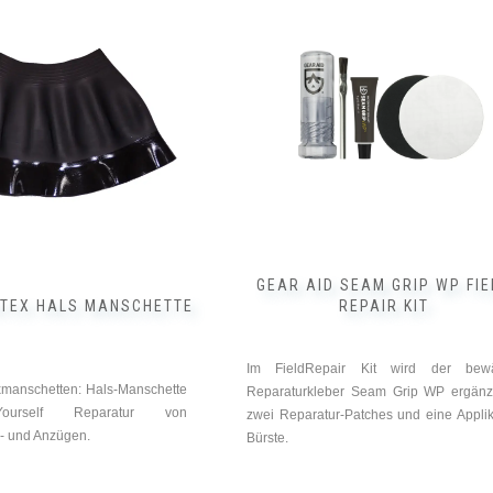
GEAR AID SEAM GRIP WP FIE
ATEX HALS MANSCHETTE
REPAIR KIT
Im FieldRepair Kit wird der bewä
manschetten: Hals-Manschette
Reparaturkleber Seam Grip WP ergän
Yourself Reparatur von
zwei Reparatur-Patches und eine Applik
- und Anzügen.
Bürste.