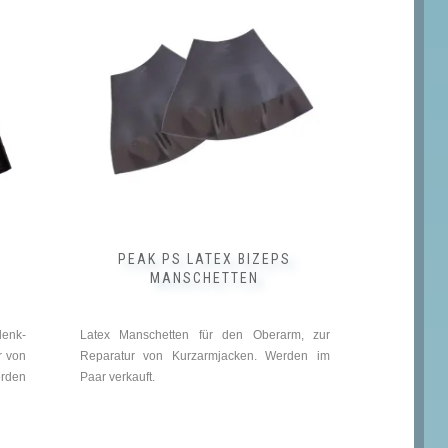
weist
mehrere
Varianten
auf.
Die
Optionen
können
auf
der
Produktseite
gewählt
werden
PEAK PS LATEX BIZEPS
MANSCHETTEN
enk-
Latex Manschetten für den Oberarm, zur
r von
Reparatur von Kurzarmjacken. Werden im
rden
Paar verkauft.