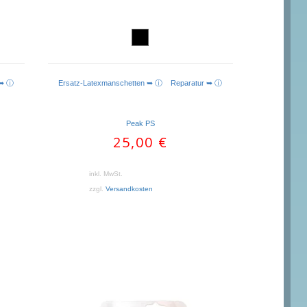
 ➥ ⓘ
Ersatz-Latexmanschetten ➥ ⓘ
Reparatur ➥ ⓘ
Peak PS
her
25,00
€
inkl. MwSt.
zzgl.
Versandkosten
Dieses
Produkt