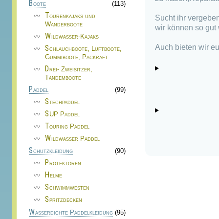
Boote
(113)
Tourenkajaks und
Sucht ihr vergeben
Wanderboote
wir können so gut 
Wildwasser-Kajaks
Auch bieten wir eu
Schlauchboote, Luftboote,
Gummiboote, Packraft
Drei- Zweisitzer,
Tandemboote
Paddel
(99)
Stechpaddel
SUP Paddel
Touring Paddel
Wildwasser Paddel
Schutzkleidung
(90)
Protektoren
Helme
Schwimmwesten
Spritzdecken
Wasserdichte Paddelkleidung
(95)