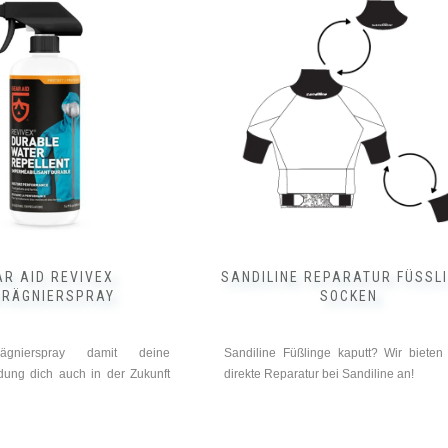
AR AID REVIVEX
SANDILINE REPARATUR FÜSSLIN
PRÄGNIERSPRAY
OCKEN
ägnierspray damit deine
Sandiline Füßlinge kaputt? Wir bieten
dung dich auch in der Zukunft
direkte Reparatur bei Sandiline an!