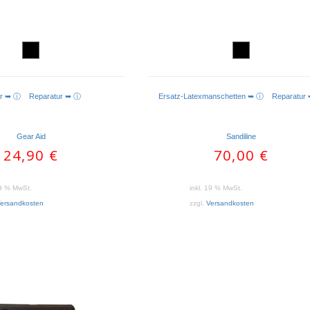
ber ➥ ⓘ
Reparatur ➥ ⓘ
Ersatz-Latexmanschetten ➥ ⓘ
Reparatur
Gear Aid
Sandiline
24,90
€
70,00
€
19 % MwSt.
inkl. 19 % MwSt.
ersandkosten
zzgl.
Versandkosten