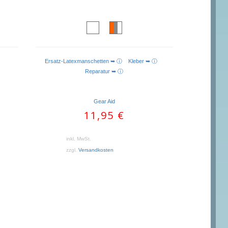
Ersatz-Latexmanschetten ➥ ⓘ
Kleber ➥ ⓘ
Reparatur ➥ ⓘ
Gear Aid
11,95
€
inkl. MwSt.
zzgl.
Versandkosten