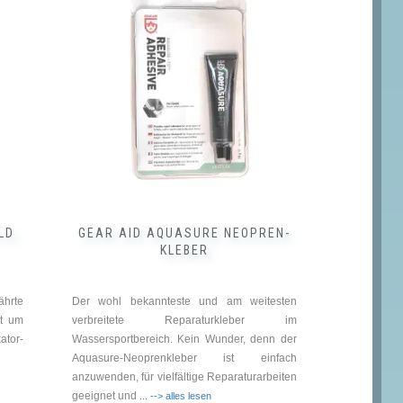
weist
mehrere
Varianten
auf.
Die
Optionen
können
auf
der
Produktseite
gewählt
werden
LD
GEAR AID AQUASURE NEOPREN-
KLEBER
hrte
Der wohl bekannteste und am weitesten
zt um
verbreitete Reparaturkleber im
ator-
Wassersportbereich. Kein Wunder, denn der
Aquasure-Neoprenkleber ist einfach
anzuwenden, für vielfältige Reparaturarbeiten
geeignet und
... --> alles lesen