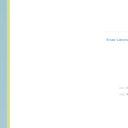
Ersatz-Latex
inkl. 
zzgl.
V