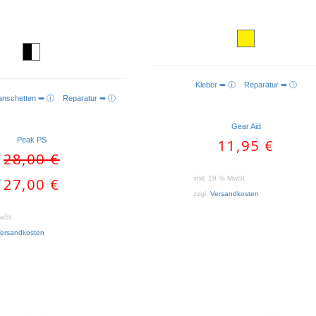
Kleber ➥ ⓘ
Reparatur ➥ ⓘ
manschetten ➥ ⓘ
Reparatur ➥ ⓘ
Gear Aid
Peak PS
11,95
€
Ursprünglicher
28,00
€
Preis
Aktueller
inkl. 19 % MwSt.
27,00
€
war:
Preis
zzgl.
Versandkosten
28,00 €
ist:
MwSt.
27,00 €.
ersandkosten