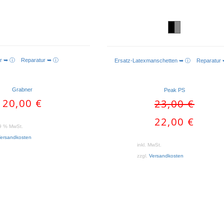
ber ➥ ⓘ
Reparatur ➥ ⓘ
Ersatz-Latexmanschetten ➥ ⓘ
Reparatur
Grabner
Peak PS
20,00
€
Ursprünglic
23,00
€
Preis
Aktueller
22,00
€
war:
19 % MwSt.
Preis
23,00 €
ist:
ersandkosten
inkl. MwSt.
22,00 €.
zzgl.
Versandkosten