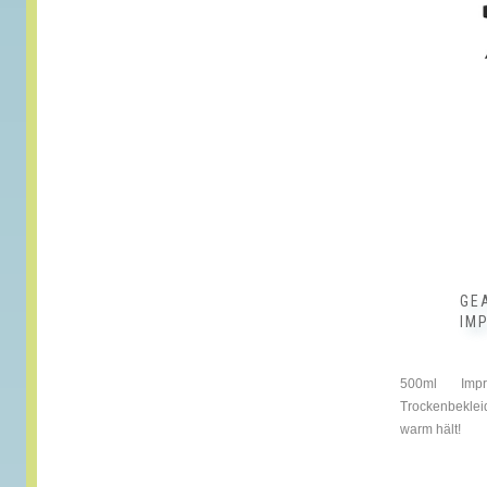
GE
IM
500ml Impr
Trockenbeklei
warm hält!