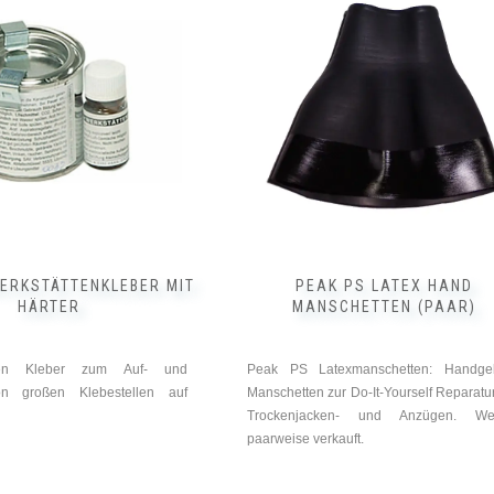
weist
mehrere
Varianten
auf.
Die
Optionen
können
auf
der
Produktseite
gewählt
werden
ERKSTÄTTENKLEBER MIT
PEAK PS LATEX HAND
HÄRTER
MANSCHETTEN (PAAR)
ten Kleber zum Auf- und
Peak PS Latexmanschetten: Handgel
on großen Klebestellen auf
Manschetten zur Do-It-Yourself Reparatu
Trockenjacken- und Anzügen. We
paarweise verkauft.