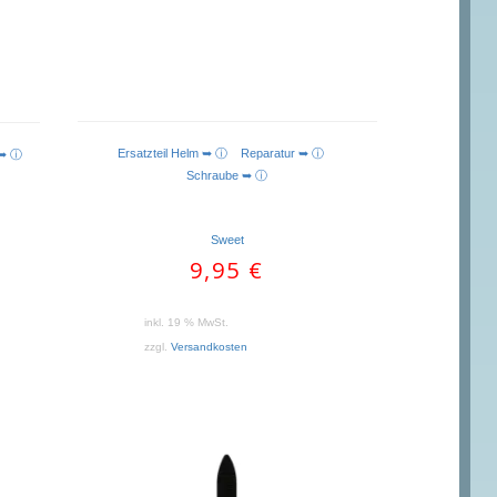
Ersatzteil Helm ➥ ⓘ
Reparatur ➥ ⓘ
 ➥ ⓘ
Schraube ➥ ⓘ
Sweet
9,95
€
inkl. 19 % MwSt.
zzgl.
Versandkosten