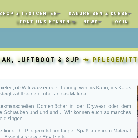
SHOP & TESTCENTER
KANUREISEN & KURSE
LERNT UNS KENNEN!
NEWS
LOGIN
JAK, LUFTBOOT & SUP
↠ PFLEGEMITTE
bieten, ob Wildwasser oder Touring, wer ins Kanu, ins Kajak
teigt zahlt seinen Tribut an das Material.
texmanschetten Dornenlöcher in der Drywear oder dem
ne Schrauben und und und… Wir können euch so manches
eid singen
ie findet ihr Pflegemittel um länger Spaß an eurem Material
 Essentials sowie Ersatzteile.