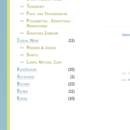
Transport
Pack- und Trockensäcke
Pflegemittel - Ersatzteile -
Reparaturen
Sonstiges Zubehör
Kle
Casual Wear
(11)
Hoodies & Jacken
Shirts
Loops, Mützen, Caps
Kids/Junior
(32)
inkl. 
Gutschein
(1)
zzgl.
V
Bücher
(22)
Reisen
(11)
Kurse
(10)
Dieses