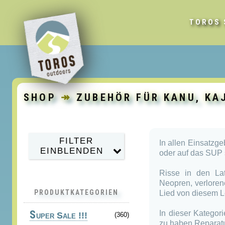
TOROS 
SHOP
↠
ZUBEHÖR FÜR KANU, KA
FILTER
In allen Einsatzge
EINBLENDEN
oder auf das SUP s
Risse in den La
Neopren, verlore
PRODUKTKATEGORIEN
Lied von diesem L
S
In dieser Kategor
uper Sale !!!
(360)
zu haben,Reparatur