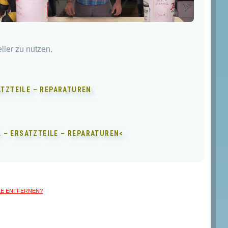
ller zu nutzen.
ATZTEILE – REPARATUREN
 – ERSATZTEILE – REPARATUREN<
LLE entfernen?
Dieses
Produkt