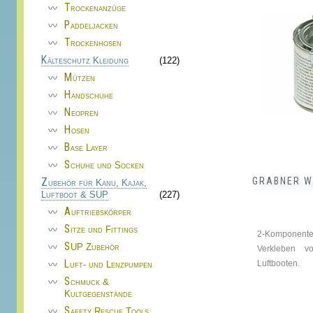
Trockenanzüge
Paddeljacken
Trockenhosen
Kälteschutz Kleidung
(122)
Mützen
Handschuhe
Neopren
Hosen
Base Layer
Schuhe und Socken
GRABNER W
Zubehör für Kanu, Kajak,
Luftboot & SUP
(227)
Auftriebskörper
Sitze und Fittings
2-Komponen
SUP Zubehör
Verkleben v
Luftbooten.
Luft- und Lenzpumpen
Schmuck &
Kultgegenstände
Safety Rescue Tools