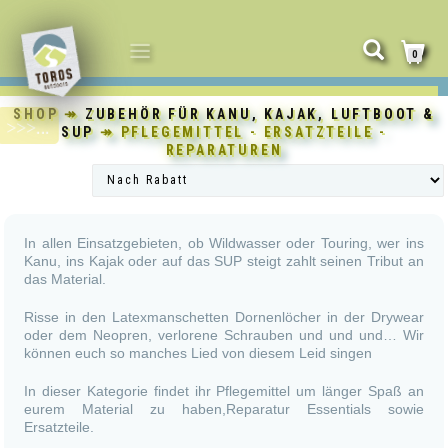
NAVIGATION
0
UMSCHALTEN
SHOP
↠
ZUBEHÖR FÜR KANU, KAJAK, LUFTBOOT &
SUP
↠ PFLEGEMITTEL - ERSATZTEILE -
REPARATUREN
In allen Einsatzgebieten, ob Wildwasser oder Touring, wer ins
Kanu, ins Kajak oder auf das SUP steigt zahlt seinen Tribut an
das Material.
Risse in den Latexmanschetten Dornenlöcher in der Drywear
oder dem Neopren, verlorene Schrauben und und und… Wir
können euch so manches Lied von diesem Leid singen
In dieser Kategorie findet ihr Pflegemittel um länger Spaß an
eurem Material zu haben,Reparatur Essentials sowie
Ersatzteile.