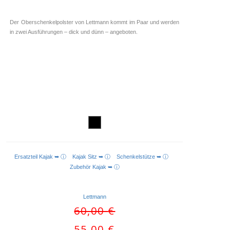
Der Oberschenkelpolster von Lettmann kommt im Paar und werden
in zwei Ausführungen – dick und dünn – angeboten.
Ersatzteil Kajak ➥ ⓘ
Kajak Sitz ➥ ⓘ
Schenkelstütze ➥ ⓘ
AUSFÜHRUNG WÄHLEN
Zubehör Kajak ➥ ⓘ
Lettmann
Ursprünglicher
60,00
€
Preis
Aktueller
55,00
€
war: