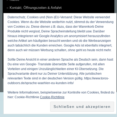
Kontakt, Öffnungszeiten & Anfahrt
Zahlungsmethoden
Datenschutz, Cookies und (Non-)EU-Versand: Diese Website verwendet
Cookies. Wenn du die Website weiterhin nutzt, stimmst du der Verwendung
Versandkosten & Versandarten
von Cookies zu. Diese dienen z.B. dazu, dass der Warenkorb Deine
Produkte nicht vergisst, Deine Spracheinstellung bleibt usw. Darüber
Datenschutzbelehrung
hinaus integrieren wir Google Analytics um anonymisiert herauszufinden
Allgemeine Geschäftsbedingungen (AGB)
welche Artikel am häufigsten besucht werden und ob die Werbeanzeigen
auch tatsächlich die Kunden erreichen. Google Ads ist ebenfalls integriert,
Erklärung zum Widerruf
denn auch wir müssen Werbung schalten, ohne geht es heute nicht mehr.
Impressum
Sollte Deine Ansicht in einer anderen Sprache als Deutsch sein, dann hast
Du eine von Google- Translate übersetzte Seite aufgerufen, mit allen
Über Uns
Vorteilen und einigen Unzulänglichkeiten einer KI-Übersetzung. Die
Sitemap ~ Inhaltsverzeichnis
Sprachvariante dient nur zu Deiner Unterstützung. Alle juristischen
relevanten Texte sind in der deutschen Version gültig. https://www.toros-
outdoors.de/sprache-waehlen-eu-kunden-info/
Weitere Informationen, beispielsweise zur Kontrolle von Cookies, findest du
hier: Cookie-Richtlinie
Cookie-Richtlinie