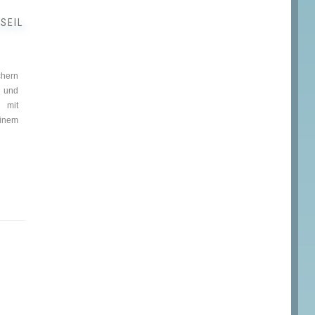
SEIL
chern
 und
 mit
einem