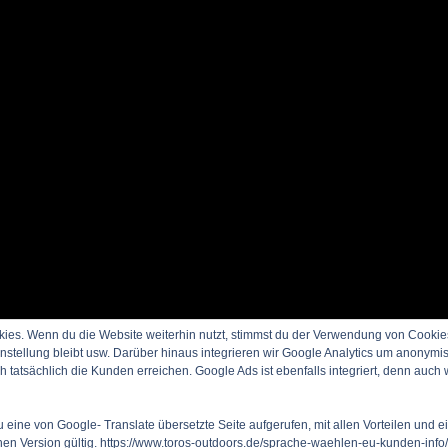
es. Wenn du die Website weiterhin nutzt, stimmst du der Verwendung von Cookie
nstellung bleibt usw. Darüber hinaus integrieren wir Google Analytics um anonymi
tatsächlich die Kunden erreichen. Google Ads ist ebenfalls integriert, denn auc
 eine von Google- Translate übersetzte Seite aufgerufen, mit allen Vorteilen und 
schen Version gültig. https://www.toros-outdoors.de/sprache-waehlen-eu-kunden-info/