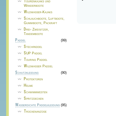
Tourenkajaks und
Wanderboote
Wildwasser-Kajaks
Schlauchboote, Luftboote,
Gummiboote, Packraft
Drei- Zweisitzer,
Tandemboote
Paddel
(99)
Stechpaddel
SUP Paddel
Touring Paddel
Wildwasser Paddel
Schutzkleidung
(90)
Protektoren
Helme
Schwimmwesten
Spritzdecken
Wasserdichte Paddelkleidung
(95)
Trockenanzüge