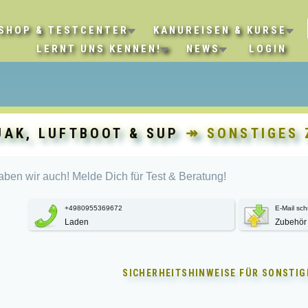
SHOP & TESTCENTER
KANUREISEN & KURSE
LERNT UNS KENNEN!
NEWS
LOGIN
JAK, LUFTBOOT & SUP
↠ SONSTIGES 
ben wir auch! Melde Dich für Test & Beratung!
+4980955369672
E-Mail sch
Laden
Zubehör
SICHERHEITSHINWEISE FÜR
SONSTIG