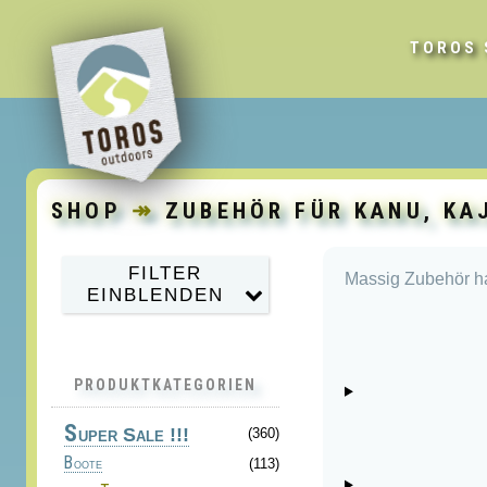
TOROS 
SHOP
↠
ZUBEHÖR FÜR KANU, KA
FILTER
Massig Zubehör ha
EINBLENDEN
PRODUKTKATEGORIEN
S
uper Sale !!!
(360)
Boote
(113)