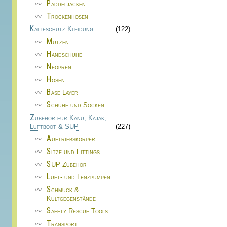
Paddeljacken
Trockenhosen
Kälteschutz Kleidung
(122)
Mützen
Handschuhe
Neopren
Hosen
Base Layer
Schuhe und Socken
Zubehör für Kanu, Kajak,
Luftboot & SUP
(227)
Auftriebskörper
Sitze und Fittings
SUP Zubehör
Luft- und Lenzpumpen
Schmuck &
Kultgegenstände
Safety Rescue Tools
Transport