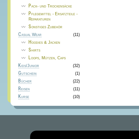
Pack- und Trockensäcke
Pflegemittel - Ersatzteile -
Reparaturen
Sonstiges Zubehör
Casual Wear
(11)
Hoodies & Jacken
Shirts
Loops, Mützen, Caps
Kids/Junior
(32)
Gutschein
(1)
Bücher
(22)
Reisen
(11)
Kurse
(10)