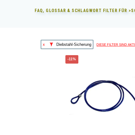
FAQ, GLOSSAR & SCHLAGWORT FILTER FÜR
>S
diese Filter sind akt
x
Diebstahl-Sicherung
Dieses
-11%
Produkt
weist
mehrere
Varianten
auf.
Die
Optionen
können
auf
der
Produktseite
gewählt