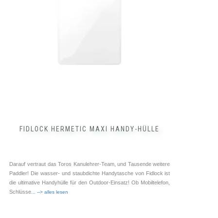
Optionen
können
auf
der
Produktseite
gewählt
werden
FIDLOCK HERMETIC MAXI HANDY-HÜLLE
Darauf vertraut das Toros Kanulehrer-Team, und Tausende weitere
Paddler! Die wasser- und staubdichte Handytasche von Fidlock ist
die ultimative Handyhülle für den Outdoor-Einsatz! Ob Mobiltelefon,
Schlüsse
... --> alles lesen