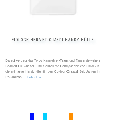
werden
FIDLOCK HERMETIC MEDI HANDY-HÜLLE
Darauf vertraut das Toros Kanulehrer-Team, und Tausende weitere
Paddler! Die wasser- und staubdichte Handytasche von Fidlock ist
die ultimative Handyhülle für den Outdoor-Einsatz! Seit Jahren im
Dauereinsa
... --> alles lesen