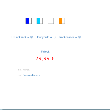
EH-Packsack ➥ ⓘ
Handyhülle ➥ ⓘ
Trockensack ➥ ⓘ
AUSFÜHRUNG WÄHLEN
Fidlock
29,99
€
inkl. MwSt.
zzgl.
Versandkosten