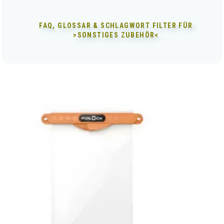
FAQ, GLOSSAR & SCHLAGWORT FILTER FÜR
>SONSTIGES ZUBEHÖR<
Dieses
Produkt
weist
mehrere
Varianten
auf.
Die
Optionen
können
auf
der
Produktseite
gewählt