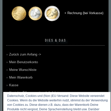
+ Rechnung (bei Vorkasse)
DIES & DAS
Zurück zum Anfang ->
Mein Benutzerkonto
Meine Wunschliste
Mein Warenkorb
Kasse
Kontakt, Öffnungszeiten & Anfahrt
Datenschutz, Cookies und (Non-)EU-Versand: Diese Website verwendet
Cookies. Wenn du die Website weiterhin nutzt, stimmst du der Verwendung
Zahlungsmethoden
von Cookies zu. Diese dienen z.B. dazu, dass der Warenkorb Deine
Versandkosten & Versandarten
Produkte nicht vergisst, Deine Spracheinstellung bleibt usw. Darüber