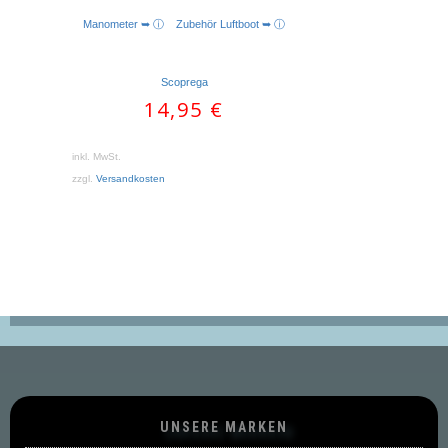
Manometer ➥ ⓘ
Zubehör Luftboot ➥ ⓘ
AUSFÜHRUNG WÄHLEN
Scoprega
14,95
€
inkl. MwSt.
zzgl.
Versandkosten
UNSERE MARKEN