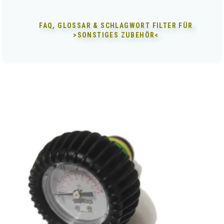
FAQ, GLOSSAR & SCHLAGWORT FILTER FÜR
>SONSTIGES ZUBEHÖR<
Dieses
Produkt
weist
mehrere
Varianten
auf.
Die
Optionen
können
auf
der
Produktseite
gewählt