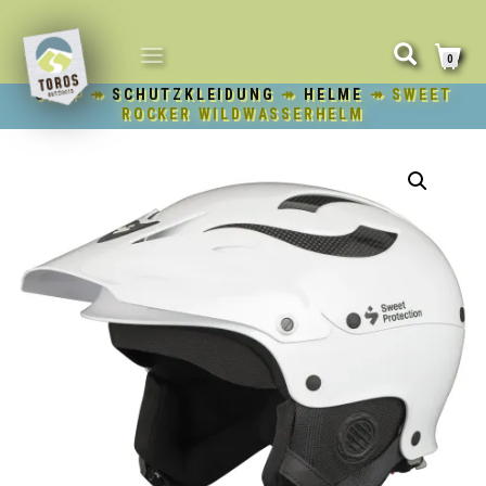
NAVIGATION
0
UMSCHALTEN
SHOP
↠
SCHUTZKLEIDUNG
↠
HELME
↠ SWEET
ROCKER WILDWASSERHELM