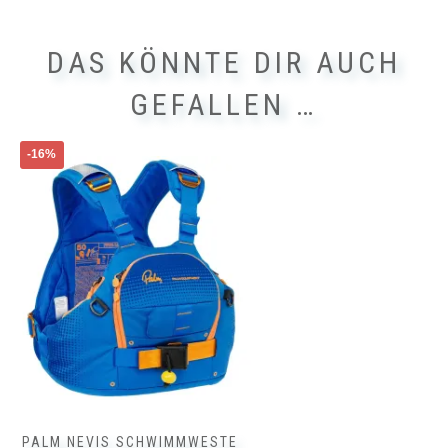
DAS KÖNNTE DIR AUCH
GEFALLEN …
Dieses
-16%
Produkt
weist
mehrere
Varianten
auf.
Die
Optionen
können
auf
der
Produktseite
gewählt
werden
PALM NEVIS SCHWIMMWESTE