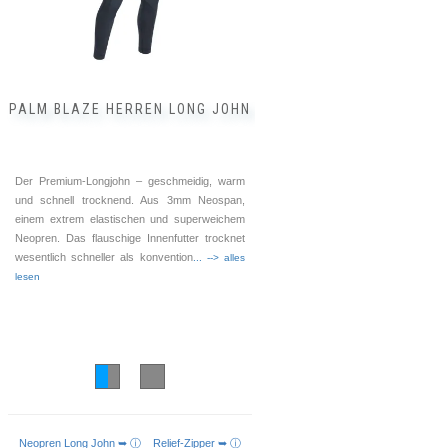
der
Produktseite
gewählt
werden
PALM BLAZE HERREN LONG JOHN
Der Premium-Longjohn – geschmeidig, warm
und schnell trocknend. Aus 3mm Neospan,
einem extrem elastischen und superweichem
Neopren. Das flauschige Innenfutter trocknet
wesentlich schneller als konvention
... --> alles
lesen
Neopren Long John ➥ ⓘ
Relief-Zipper ➥ ⓘ