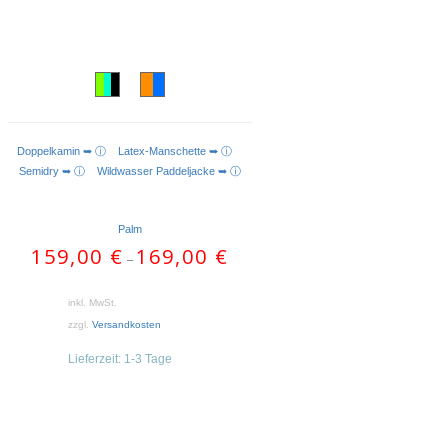
Doppelkamin ➥ ⓘ
Latex-Manschette ➥ ⓘ
AUSFÜHRUNG WÄHLEN
Semidry ➥ ⓘ
Wildwasser Paddeljacke ➥ ⓘ
Palm
159,00
€
169,00
€
–
inkl. MwSt.
zzgl.
Versandkosten
Lieferzeit:
1-3 Tage