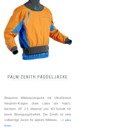
weist
mehrere
Varianten
auf.
Die
Optionen
können
auf
der
Produktseite
gewählt
werden
PALM ZENITH PADDELJACKE
Bequeme Wildwasserjacke mit UltraStretch
Neopren-Kragen (kein Latex am Hals!),
leichtem XP 2.5 Material und 4D-Schnitt für
beste Bewegungsfreiheit. Die Zenith ist eine
vollwertige Jacke für alpines Wildwas
... --> alles
lesen