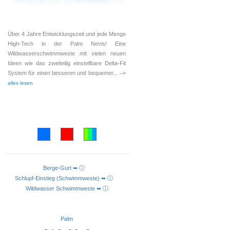
Über 4 Jahre Entwicklungszeit und jede Menge
High-Tech in der Palm Nevis! Eine
Wildwasserschwimmweste mit vielen neuen
Ideen wie das zweiteilig einstellbare Delta-Fit
System für einen besseren und bequemer
... -->
alles lesen
Berge-Gurt ➥ ⓘ
AUSFÜHRUNG WÄHLEN
Schlupf-Einstieg (Schwimmweste) ➥ ⓘ
Wildwasser Schwimmweste ➥ ⓘ
Palm
Ursprünglicher
Aktueller