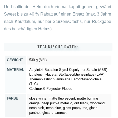
Und sollte der Helm doch einmal kaputt gehen, gewährt
Sweet bis zu 40 % Rabatt auf einen Ersatz (max. 3 Jahre
nach Kaufdatum, nur bei Stürzen/Crashs, nur Rückgabe
des beschädigten Helms).
TECHNISCHE DATEN:
GEWICHT
530 g (M/L)
MATERIAL
Acrylnitril-Butadien-Styrol-Copolymer Schale (ABS)
Ethylenvinylacetat Stoßabsorbtionseinlage (EVA)
Thermoplastisch laminierte Carbonfaser-Schale
(TLC)
Coolmax® Polyester Fleece
FARBE
gloss white, matte fluorescent, matte burning
orange, deep purple metallic, dirt black, woodland,
neon pink, neon blue, gloss poppy red, gloss
panther, gloss shamrock