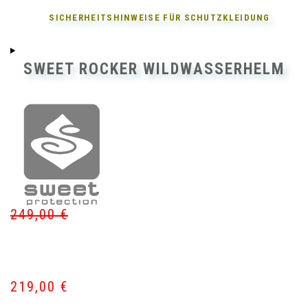
SICHERHEITSHINWEISE FÜR
SCHUTZKLEIDUNG
SWEET ROCKER WILDWASSERHELM
249,00
€
Ur
Akt
Pr
Pr
wa
ist:
24
21
219,00
€