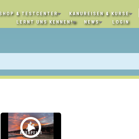
SHOP & TESTCENTER
KANUREISEN & KURSE
LERNT UNS KENNEN!
NEWS
LOGIN
14478 E I-25 Frontag
USA
info@kokopelli.com
Hersteller bzw. An