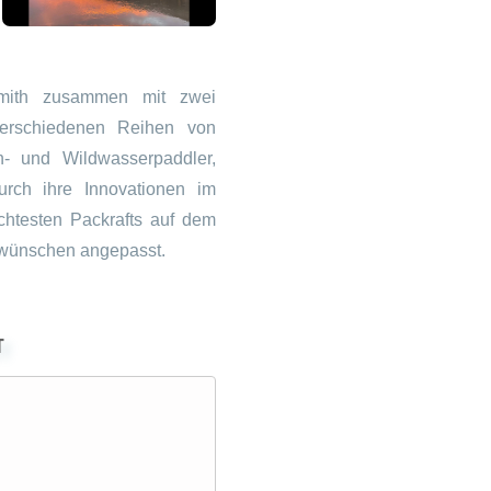
Paddle People GmbH
Jutta Kaiser,
Gebirgsjägerstraße
mith zusammen mit zwei
verschiedenen Reihen von
83661 Lenggries
n- und Wildwasserpaddler,
Deutschland
urch ihre Innovationen im
chtesten Packrafts auf dem
Email:
nwünschen angepasst.
info@paddle-people
T
SICHERH
Zur Zeit keine. Werden hier 