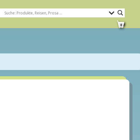
0
e Rd
sprechpartner in der EU: