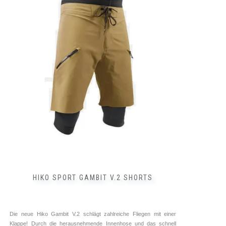
mehrere
Varianten
auf.
Die
Optionen
können
auf
der
Produktseite
gewählt
werden
HIKO SPORT GAMBIT V.2 SHORTS
Die neue Hiko Gambit V.2 schlägt zahlreiche Fliegen mit einer
Klappe! Durch die herausnehmende Innenhose und das schnell