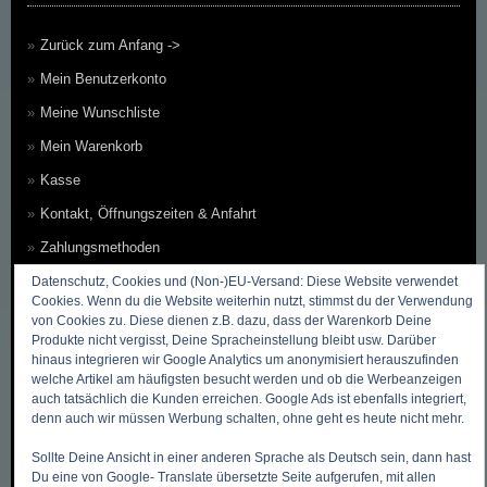
Zurück zum Anfang ->
Mein Benutzerkonto
Meine Wunschliste
Mein Warenkorb
Kasse
Kontakt, Öffnungszeiten & Anfahrt
Zahlungsmethoden
Versandkosten & Versandarten
Datenschutz, Cookies und (Non-)EU-Versand: Diese Website verwendet
Cookies. Wenn du die Website weiterhin nutzt, stimmst du der Verwendung
Datenschutzbelehrung
von Cookies zu. Diese dienen z.B. dazu, dass der Warenkorb Deine
Produkte nicht vergisst, Deine Spracheinstellung bleibt usw. Darüber
Allgemeine Geschäftsbedingungen (AGB)
hinaus integrieren wir Google Analytics um anonymisiert herauszufinden
welche Artikel am häufigsten besucht werden und ob die Werbeanzeigen
Erklärung zum Widerruf
auch tatsächlich die Kunden erreichen. Google Ads ist ebenfalls integriert,
Impressum
denn auch wir müssen Werbung schalten, ohne geht es heute nicht mehr.
Über Uns
Sollte Deine Ansicht in einer anderen Sprache als Deutsch sein, dann hast
Du eine von Google- Translate übersetzte Seite aufgerufen, mit allen
Sitemap ~ Inhaltsverzeichnis