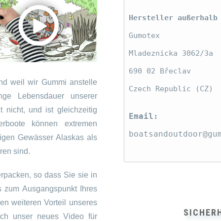
Hersteller außerhalb
Gumotex
Mladeznicka 3062/3a
690 02 Břeclav
nd weil wir Gummi anstelle
Czech Republic (CZ)
ge Lebensdauer unserer
 nicht, und ist gleichzeitig
Email:
herboote können extremen
boatsandoutdoor@gu
sigen Gewässer Alaskas als
ren sind.
rpacken, so dass Sie sie in
s zum Ausgangspunkt Ihres
n weiteren Vorteil unseres
SICHER
ich unser neues Video für