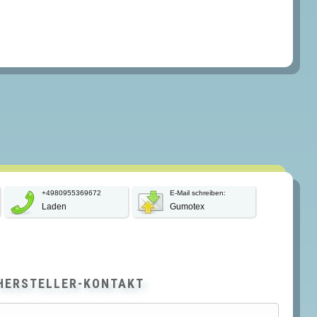
+4980955369672
E-Mail schreiben:
Laden
Gumotex
HERSTELLER-KONTAKT