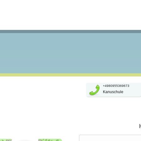
+4980955369673
Kanuschule