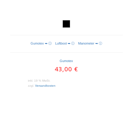
Gumotex ➥ ⓘ
Luftboot ➥ ⓘ
Manometer ➥ ⓘ
Gumotex
43,00
€
inkl. 19 % MwSt.
zzgl.
Versandkosten