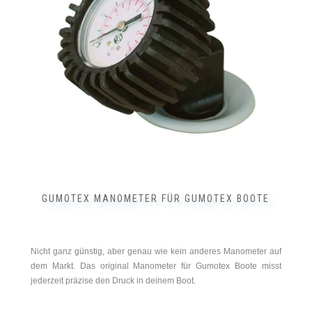
GUMOTEX MANOMETER FÜR GUMOTEX BOOTE
Nicht ganz günstig, aber genau wie kein anderes Manometer auf
dem Markt. Das original Manometer für Gumotex Boote misst
jederzeit präzise den Druck in deinem Boot.