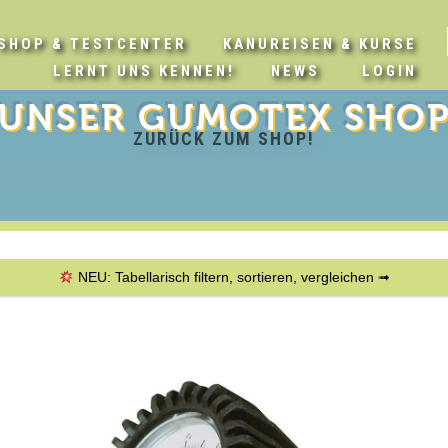
SHOP & TESTCENTER
KANUREISEN & KURSE
LERNT UNS KENNEN!
NEWS
LOGIN
UNSER
GUMOTEX
SHO
ZURÜCK ZUM SHOP!
NEU: Tabellarisch filtern, sortieren, vergleichen ➟