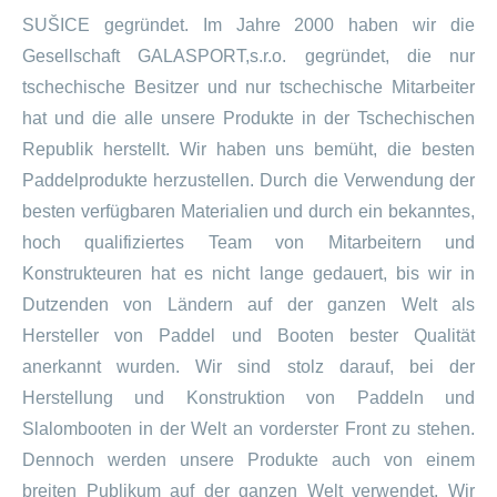
Preis
Aktueller
630,00
€
SUŠICE gegründet. Im Jahre 2000 haben wir die
war:
Preis
688,00 €
Gesellschaft GALASPORT,s.r.o. gegründet, die nur
ist:
inkl. MwSt.
tschechische Besitzer und nur tschechische Mitarbeiter
630,00 €.
zzgl.
Versandkosten
hat und die alle unsere Produkte in der Tschechischen
Dieses
Ausführung wählen
Republik herstellt. Wir haben uns bemüht, die besten
Produkt
weist
Paddelprodukte herzustellen. Durch die Verwendung der
mehrere
besten verfügbaren Materialien und durch ein bekanntes,
Varianten
auf.
hoch qualifiziertes Team von Mitarbeitern und
Die
Konstrukteuren hat es nicht lange gedauert, bis wir in
Optionen
Dutzenden von Ländern auf der ganzen Welt als
können
auf
Hersteller von Paddel und Booten bester Qualität
der
anerkannt wurden. Wir sind stolz darauf, bei der
Produktseite
gewählt
Herstellung und Konstruktion von Paddeln und
werden
Slalombooten in der Welt an vorderster Front zu stehen.
Dennoch werden unsere Produkte auch von einem
breiten Publikum auf der ganzen Welt verwendet. Wir