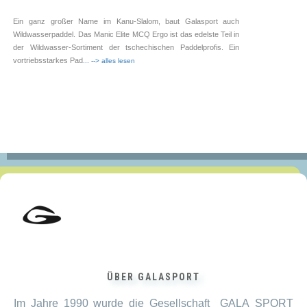
können
auf
Ein ganz großer Name im Kanu-Slalom, baut Galasport auch
Wildwasserpaddel. Das Manic Elite MCQ Ergo ist das edelste Teil in
der
der Wildwasser-Sortiment der tschechischen Paddelprofis. Ein
Produktseite
vortriebsstarkes Pad
... --> alles lesen
gewählt
werden
Carbonschaft ➥ ⓘ
Ergoschaft / Bentschaft ➥ ⓘ
Schaumkern ➥ ⓘ
teilbares Paddel ➥ ⓘ
verstellbares Paddel ➥ ⓘ
Wildwasserpaddel ➥ ⓘ
Winkel&Länge einstellbar ➥ ⓘ
ÜBER GALASPORT
Galasport
Ursprünglicher
688,00
€
Im Jahre 1990 wurde die Gesellschaft GALA SPORT