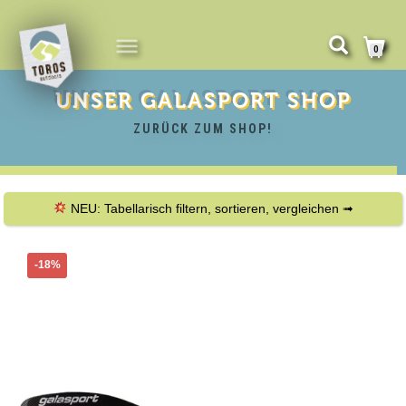
NAVIGATION
0
UMSCHALTEN
UNSER
GALASPORT
SHOP
ZURÜCK ZUM SHOP!
NEU: Tabellarisch filtern, sortieren, vergleichen ➟
-18%