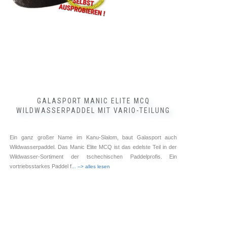
490,00
€
550,00
€
–
inkl. MwSt.
zzgl.
Versandkosten
Dieses
Produkt
weist
mehrere
Varianten
auf.
GALASPORT MANIC ELITE MCQ
Die
WILDWASSERPADDEL MIT VARIO-TEILUNG
Optionen
können
auf
Ein ganz großer Name im Kanu-Slalom, baut Galasport auch
Wildwasserpaddel. Das Manic Elite MCQ ist das edelste Teil in der
der
Wildwasser-Sortiment der tschechischen Paddelprofis. Ein
Produktseite
vortriebsstarkes Paddel f
... --> alles lesen
gewählt
werden