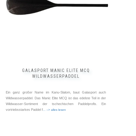
GALASPORT MANIC ELITE MCQ
WILDWASSERPADDEL
Ein ganz großer Name im Kanu-Slalom, baut Galasport auch
Wildwasserpaddel. Das Manic Elite MCQ ist das edelste Teil in der
Wildwasser-Sortiment der tschechischen Paddelprofis. Ein
vortriebsstarkes Paddel f
... --> alles lesen