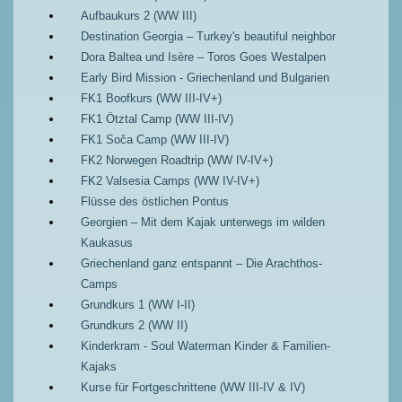
Aufbaukurs 2 (WW III)
Destination Georgia – Turkey's beautiful neighbor
Dora Baltea und Isère – Toros Goes Westalpen
Early Bird Mission - Griechenland und Bulgarien
FK1 Boofkurs (WW III-IV+)
FK1 Ötztal Camp (WW III-IV)
FK1 Soča Camp (WW III-IV)
FK2 Norwegen Roadtrip (WW IV-IV+)
FK2 Valsesia Camps (WW IV-IV+)
Flüsse des östlichen Pontus
Georgien – Mit dem Kajak unterwegs im wilden
Kaukasus
Griechenland ganz entspannt – Die Arachthos-
Camps
Grundkurs 1 (WW I-II)
Grundkurs 2 (WW II)
Kinderkram - Soul Waterman Kinder & Familien-
Kajaks
Kurse für Fortgeschrittene (WW III-IV & IV)