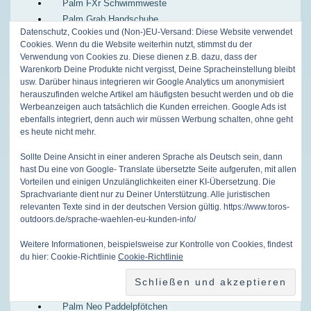
Palm FXr Schwimmweste
Palm Grab Handschuhe
Datenschutz, Cookies und (Non-)EU-Versand: Diese Website verwendet
Palm Gradient 3.0 Paddelschuh
Cookies. Wenn du die Website weiterhin nutzt, stimmst du der
Palm Header Cap Neopren-Mütze
Verwendung von Cookies zu. Diese dienen z.B. dazu, dass der
Palm High Ten Handschuhe
Warenkorb Deine Produkte nicht vergisst, Deine Spracheinstellung bleibt
usw. Darüber hinaus integrieren wir Google Analytics um anonymisiert
Palm Hook Handschuhe
herauszufinden welche Artikel am häufigsten besucht werden und ob die
Palm Horizon Shorts
Werbeanzeigen auch tatsächlich die Kunden erreichen. Google Ads ist
Palm Impact Spritzdecke
ebenfalls integriert, denn auch wir müssen Werbung schalten, ohne geht
Palm Kaikoura Schwimmweste
es heute nicht mehr.
Palm Kayak Float Bag Heavy Weight Auftriebskörper
Sollte Deine Ansicht in einer anderen Sprache als Deutsch sein, dann
Palm Kick Neopren Socken
hast Du eine von Google- Translate übersetzte Seite aufgerufen, mit allen
Palm Klappmesser
Vorteilen und einigen Unzulänglichkeiten einer KI-Übersetzung. Die
Sprachvariante dient nur zu Deiner Unterstützung. Alle juristischen
Palm Lenzpumpe
relevanten Texte sind in der deutschen Version gültig. https://www.toros-
Palm Meander Frauen Schwimmweste
outdoors.de/sprache-waehlen-eu-kunden-info/
Palm Meander Highback Schwimmweste
Palm Meander Schwimmweste
Weitere Informationen, beispielsweise zur Kontrolle von Cookies, findest
du hier: Cookie-Richtlinie
Cookie-Richtlinie
Palm Mistral (2026) Paddeljacke
Palm Mistral Paddeljacke
Palm Mountains to Sea Sweater
Palm Neo Paddelpfötchen