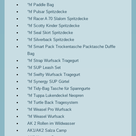
°hf Paddle Bag
°hf Pulsar Spritzdecke
°hf Racer A 70 Slalom Spritzdecke
°hf Scotty Kinder Spritzdecke
°hf Seal Skirt Spritzdecke
°hf Silverback Spritzdecke
°hf Smart Pack Trockentasche Packtasche Duffle
Bag
°hf Strap Wurfsack Tragegurt
°hf SUP Leash Set
°hf Swifty Wurfsack Tragegurt
°hf Synergy SUP Gürtel
°hf Tidy-Bag Tasche für Spanngurte
°hf Tuppa Lukendeckel Neopren
°hf Turtle Back Tragesystem
°hf Weasel Pro Wurfsack
°hf Weasel Wurfsack
AK 2 Rollen im Wildwasser
AK1/AK2 Salza Camp