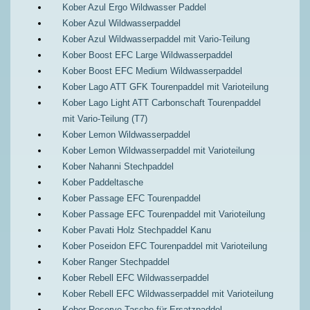
Kober Azul Ergo Wildwasser Paddel
Kober Azul Wildwasserpaddel
Kober Azul Wildwasserpaddel mit Vario-Teilung
Kober Boost EFC Large Wildwasserpaddel
Kober Boost EFC Medium Wildwasserpaddel
Kober Lago ATT GFK Tourenpaddel mit Varioteilung
Kober Lago Light ATT Carbonschaft Tourenpaddel
mit Vario-Teilung (T7)
Kober Lemon Wildwasserpaddel
Kober Lemon Wildwasserpaddel mit Varioteilung
Kober Nahanni Stechpaddel
Kober Paddeltasche
Kober Passage EFC Tourenpaddel
Kober Passage EFC Tourenpaddel mit Varioteilung
Kober Pavati Holz Stechpaddel Kanu
Kober Poseidon EFC Tourenpaddel mit Varioteilung
Kober Ranger Stechpaddel
Kober Rebell EFC Wildwasserpaddel
Kober Rebell EFC Wildwasserpaddel mit Varioteilung
Kober Reserve Tasche für Ersatzpaddel