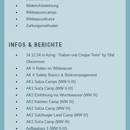
Widerrufsbelehrung
Wildwassercamps
Wildwasserkurse
Zahlungsmethoden
INFOS & BERICHTE
14.12.24 in Aying: "Gabon und Cinque Terre" by Olaf
Obsommer
AK II Rollen im Wildwasser
AK II Safety Basics & Risikomanagement
AK1 Salza Camps (WW II-III)
AK1 Soča Camp (WW II-III)
AK2 Einführung ins Wuchtwasser (WW III)
AK2 Kärnten Camp (WW III)
AK2 Salza Camp (WW III)
AK2 Salzburger Land Camp (WW III)
AK2 Soča Camp (WW III)
Aufbaukurs 1 (WW II-III)