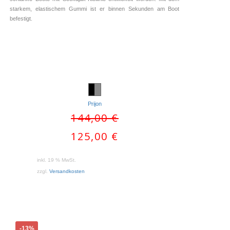
starkem, elastischem Gummi ist er binnen Sekunden am Boot
befestigt.
Prijon
IN DEN WARENKORB
IN DEN WARENKORB
Ursprünglicher
144,00
€
Preis
Aktueller
125,00
€
war:
Preis
144,00 €
ist:
inkl. 19 % MwSt.
125,00 €.
zzgl.
Versandkosten
-13%