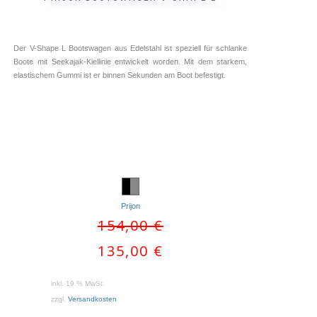
Der V-Shape L Bootswagen aus Edelstahl ist speziell für schlanke
Boote mit Seekajak-Kiellinie entwickelt worden. Mit dem starkem,
elastischem Gummi ist er binnen Sekunden am Boot befestigt.
Prijon
IN DEN WARENKORB
IN DEN WARENKORB
Ursprünglicher
154,00
€
Preis
Aktueller
135,00
€
war:
Preis
154,00 €
ist:
inkl. 19 % MwSt.
135,00 €.
zzgl.
Versandkosten