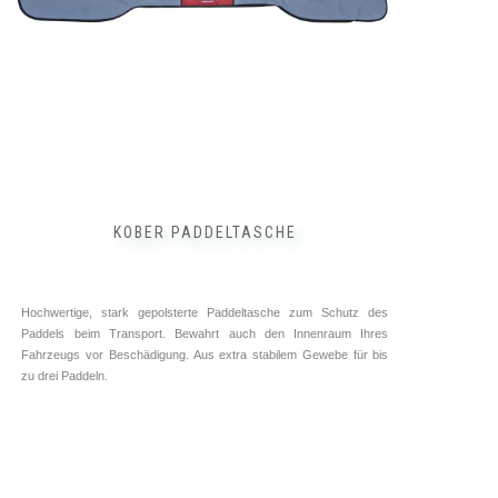
der
Produktseite
gewählt
werden
KOBER PADDELTASCHE
Hochwertige, stark gepolsterte Paddeltasche zum Schutz des
Paddels beim Transport. Bewahrt auch den Innenraum Ihres
Fahrzeugs vor Beschädigung. Aus extra stabilem Gewebe für bis
zu drei Paddeln.