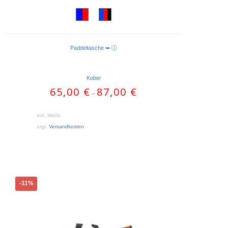
Paddeltasche ➥ ⓘ
AUSFÜHRUNG WÄHLEN
Kober
65,00
€
87,00
€
–
inkl. MwSt.
zzgl.
Versandkosten
-11%