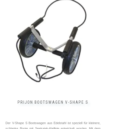
PRIJON BOOTSWAGEN V-SHAPE S
Der V-Shape S Bootswagen aus Edelstahl ist speziell für kleinere,
schlanke Boote mit Seekajak-Kiellinie entwickelt worden. Mit dem