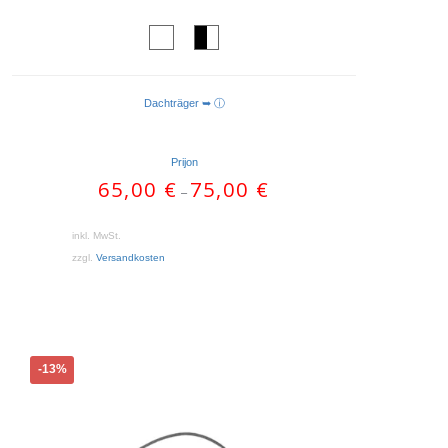
Dachträger ➥ ⓘ
AUSFÜHRUNG WÄHLEN
Prijon
65,00
€
75,00
€
–
inkl. MwSt.
zzgl.
Versandkosten
-13%