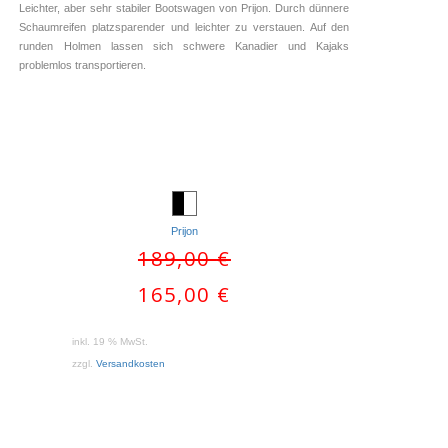
Leichter, aber sehr stabiler Bootswagen von Prijon. Durch dünnere
Schaumreifen platzsparender und leichter zu verstauen. Auf den
runden Holmen lassen sich schwere Kanadier und Kajaks
problemlos transportieren.
Prijon
IN DEN WARENKORB
IN DEN WARENKORB
Ursprünglicher
189,00
€
Preis
Aktueller
165,00
€
war:
Preis
189,00 €
ist:
inkl. 19 % MwSt.
165,00 €.
zzgl.
Versandkosten