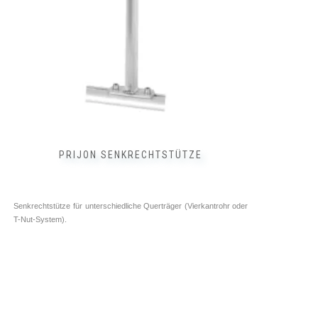
auf
der
Produktseite
gewählt
werden
PRIJON SENKRECHTSTÜTZE
Senkrechtstütze für unterschiedliche Querträger (Vierkantrohr oder
T-Nut-System).