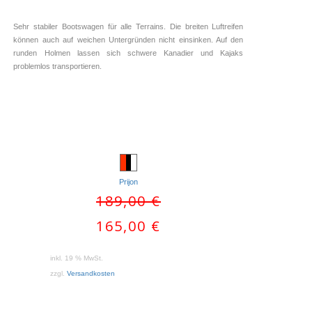
Sehr stabiler Bootswagen für alle Terrains. Die breiten Luftreifen
können auch auf weichen Untergründen nicht einsinken. Auf den
runden Holmen lassen sich schwere Kanadier und Kajaks
problemlos transportieren.
Prijon
IN DEN WARENKORB
IN DEN WARENKORB
Ursprünglicher
189,00
€
Preis
Aktueller
165,00
€
war:
Preis
189,00 €
ist:
inkl. 19 % MwSt.
165,00 €.
zzgl.
Versandkosten