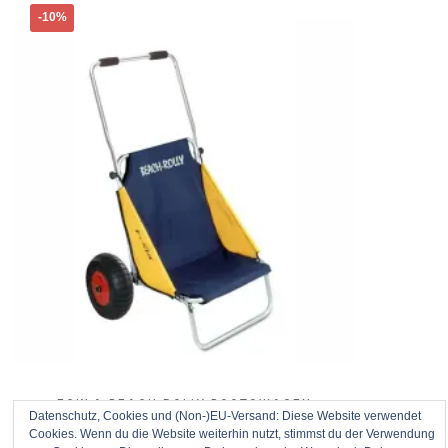
Dieses
-10%
Produkt
weist
mehrere
Varianten
auf.
Die
Optionen
können
auf
der
Produktseite
gewählt
werden
ECKLA BEACH ROLLY BOOTSWAGEN
Datenschutz, Cookies und (Non-)EU-Versand: Diese Website verwendet
TRANSPORTWAGEN MIT SITZ
Cookies. Wenn du die Website weiterhin nutzt, stimmst du der Verwendung