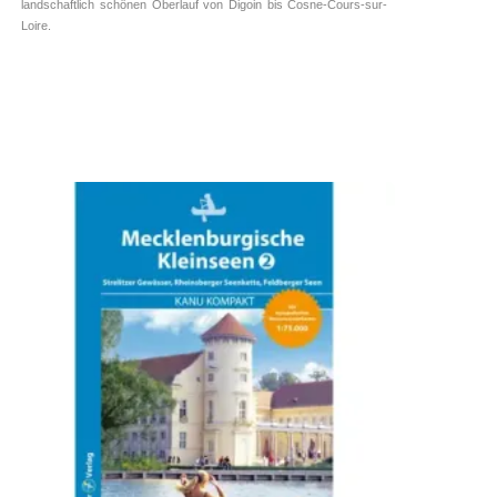
landschaftlich schönen Oberlauf von Digoin bis Cosne-Cours-sur-
Loire.
Frankreich ➥ ⓘ
Tourenführer ➥ ⓘ
Kettler Verlag
9,95
€
inkl. 7 % MwSt.
zzgl.
Versandkosten
WEITERLESEN