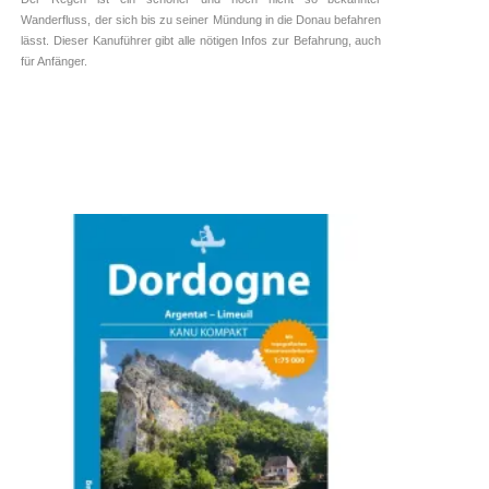
Wanderfluss, der sich bis zu seiner Mündung in die Donau befahren
lässt. Dieser Kanuführer gibt alle nötigen Infos zur Befahrung, auch
für Anfänger.
Deutschland ➥ ⓘ
Tourenführer ➥ ⓘ
Kettler Verlag
9,95
€
inkl. 7 % MwSt.
zzgl.
Versandkosten
WEITERLESEN