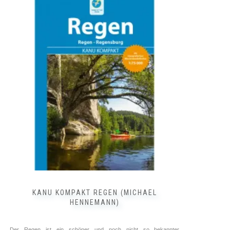
Deutschland ➥ ⓘ
SUP-Guide ➥ ⓘ
Kettler Verlag
16,90
€
inkl. 7 % MwSt.
zzgl.
Versandkosten
WEITERLESEN
KANU KOMPAKT REGEN (MICHAEL
HENNEMANN)
Der Regen ist ein schöner und noch nicht so bekannter