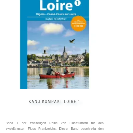
Frankreich ➥ ⓘ
Tourenführer ➥ ⓘ
Kettler Verlag
12,90
€
inkl. 7 % MwSt.
zzgl.
Versandkosten
WEITERLESEN
KANU KOMPAKT LOIRE 1
Band 1 der zweiteiligen Reihe von Flussführern für den
zweitlängsten Fluss Frankreichs. Dieser Band beschreibt den