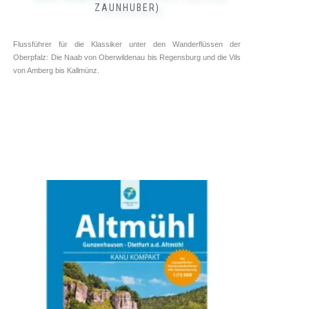
ZAUNHUBER)
Flussführer für die Klassiker unter den Wanderflüssen der
Oberpfalz: Die Naab von Oberwildenau bis Regensburg und die Vils
von Amberg bis Kallmünz.
Deutschland ➥ ⓘ
Tourenführer ➥ ⓘ
Kettler Verlag
9,95
€