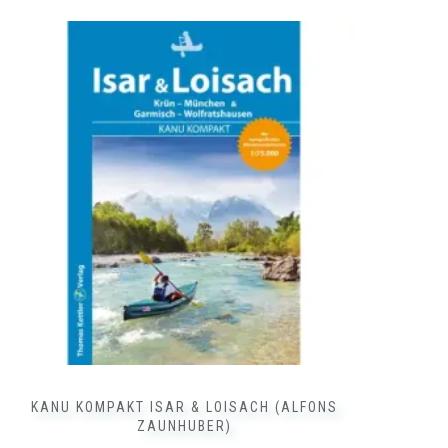
Deutschland ➥ ⓘ
Tourenführer ➥ ⓘ
Kettler Verlag
12,90
€
inkl. 7 % MwSt.
zzgl.
Versandkosten
WEITERLESEN
KANU KOMPAKT ISAR & LOISACH (ALFONS
ZAUNHUBER)