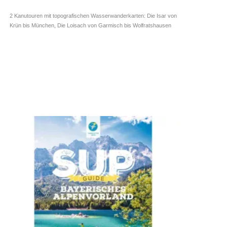
2 Kanutouren mit topografischen Wasserwanderkarten: Die Isar von
Krün bis München, Die Loisach von Garmisch bis Wolfratshausen
Deutschland ➥ ⓘ
Lehrbuch ➥ ⓘ
Tourenführer ➥ ⓘ
Kettler Verlag
12,90
€
inkl. 7 % MwSt.
zzgl.
Versandkosten