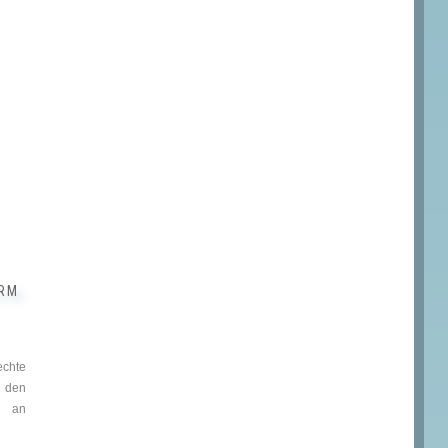
ARM
echte
u den
d an