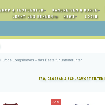
SHOP & TESTCENTER
KANUREISEN & KURSE
LERNT UNS KENNEN!
NEWS
LOGIN
d luftige Longsleeves – das Beste für untendrunter.
FAQ, GLOSSAR & SCHLAGWORT FILTER
Dieses
-51%