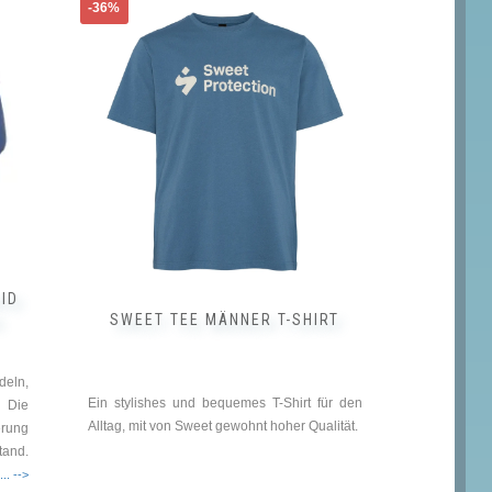
Dieses
-36%
Produkt
weist
mehrere
Varianten
auf.
Die
Optionen
können
auf
der
Produktseite
gewählt
werden
ID
R
SWEET TEE MÄNNER T-SHIRT
deln,
Ein stylishes und bequemes T-Shirt für den
. Die
Alltag, mit von Sweet gewohnt hoher Qualität.
erung
tand.
... -->