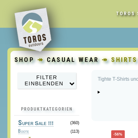
TOROS 
SHOP
↠
CASUAL WEAR
↠ SHIRTS
FILTER
Tighte T-Shirts un
EINBLENDEN
PRODUKTKATEGORIEN
S
uper Sale !!!
(360)
Boote
(113)
Dieses
-56%