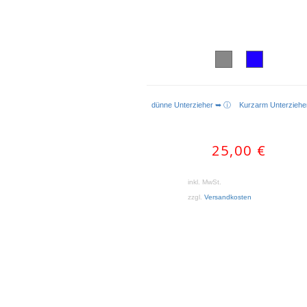
dünne Unterzieher ➥ ⓘ
Kurzarm Unterzieh
25,00
€
inkl. MwSt.
zzgl.
Versandkosten