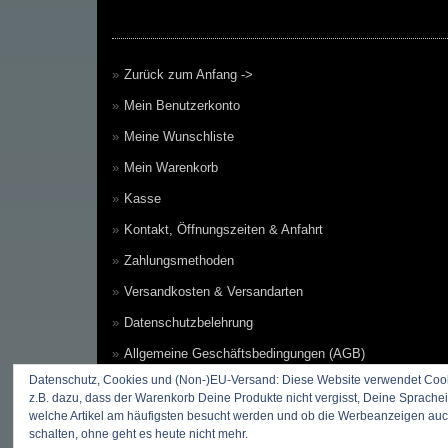
Zurück zum Anfang ->
Mein Benutzerkonto
Meine Wunschliste
Mein Warenkorb
Kasse
Kontakt, Öffnungszeiten & Anfahrt
Zahlungsmethoden
Versandkosten & Versandarten
Datenschutzbelehrung
Allgemeine Geschäftsbedingungen (AGB)
Datenschutz, Cookies und (Non-)EU-Versand: Diese Website verwendet Cooki
Erklärung zum Widerruf
z.B. dazu, dass der Warenkorb Deine Produkte nicht vergisst, Deine Sprachei
Impressum
welche Artikel am häufigsten besucht werden und ob die Werbeanzeigen auch 
schalten, ohne geht es heute nicht mehr.
Über Uns