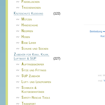
Paddeljacken
Trockenhosen
Kälteschutz Kleidung
(122)
Mützen
Handschuhe
Neopren
Bekleidun
Kur
Hosen
Base Layer
Schuhe und Socken
Zubehör für Kanu, Kajak,
Luftboot & SUP
(227)
Auftriebskörper
Sitze und Fittings
inkl. 
SUP Zubehör
zzgl.
V
Luft- und Lenzpumpen
Schmuck &
Kultgegenstände
Safety Rescue Tools
Transport