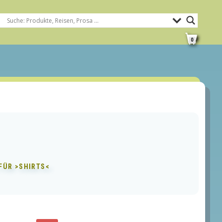
0
 FÜR
>SHIRTS<