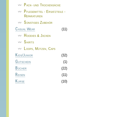
Pack- und Trockensäcke
Pflegemittel - Ersatzteile -
Reparaturen
Sonstiges Zubehör
Casual Wear
(11)
Hoodies & Jacken
Shirts
Loops, Mützen, Caps
Kids/Junior
(32)
Gutschein
(1)
Bücher
(22)
Reisen
(11)
Kurse
(10)