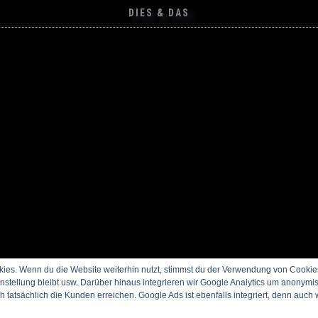
DIES & DAS
es. Wenn du die Website weiterhin nutzt, stimmst du der Verwendung von Cookie
nstellung bleibt usw. Darüber hinaus integrieren wir Google Analytics um anonymi
tatsächlich die Kunden erreichen. Google Ads ist ebenfalls integriert, denn auc