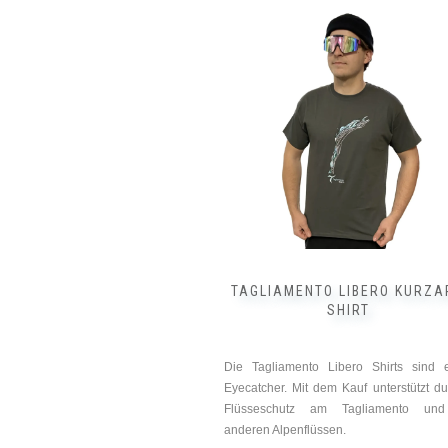
Dieses
Produkt
weist
mehrere
Varianten
auf.
Die
Optionen
können
auf
der
Produktseite
gewählt
werden
TAGLIAMENTO LIBERO KURZ
SHIRT
Die Tagliamento Libero Shirts sind 
Eyecatcher. Mit dem Kauf unterstützt d
Flüsseschutz am Tagliamento un
anderen Alpenflüssen.