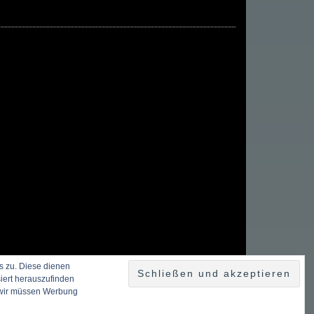
s zu. Diese dienen
siert herauszufinden
h wir müssen Werbung