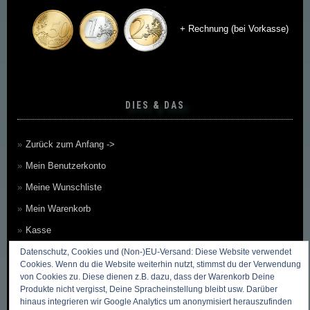
+ Rechnung (bei Vorkasse)
DIES & DAS
Zurück zum Anfang ->
Mein Benutzerkonto
Meine Wunschliste
Mein Warenkorb
Kasse
Kontakt, Öffnungszeiten & Anfahrt
Datenschutz, Cookies und (Non-)EU-Versand: Diese Website verwendet
Cookies. Wenn du die Website weiterhin nutzt, stimmst du der Verwendung
Zahlungsmethoden
von Cookies zu. Diese dienen z.B. dazu, dass der Warenkorb Deine
Produkte nicht vergisst, Deine Spracheinstellung bleibt usw. Darüber
Versandkosten & Versandarten
hinaus integrieren wir Google Analytics um anonymisiert herauszufinden