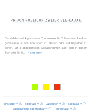
PRIJON POSEIDON ZWEIER SEE-KAJAK
Ein stabiles und kippsicheres Tourenkajak für 2 Personen. Ideal um
gemeinsam in den Kanusport zu starten oder auf Kajaktour zu
gehen. Mit 3 abgedichteten Gepäckräumen lässt sich in diesem
Boot alles für lä
... --> alles lesen
Einsteiger ➥ ⓘ
kippstabil ➥ ⓘ
Ladeluken ➥ ⓘ
Seekajak ➥ ⓘ
AUSFÜHRUNG WÄHLEN
Steueranlage nachrüstbar ➥ ⓘ
Tourenkajak ➥ ⓘ