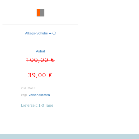
Alltags-Schuhe ➥ ⓘ
AUSFÜHRUNG WÄHLEN
Astral
Ursprünglicher
Aktueller
100,00
€
Preis
Preis
war:
ist:
39,00
€
100,00 €
39,00 €.
inkl. MwSt.
zzgl.
Versandkosten
Lieferzeit:
1-3 Tage