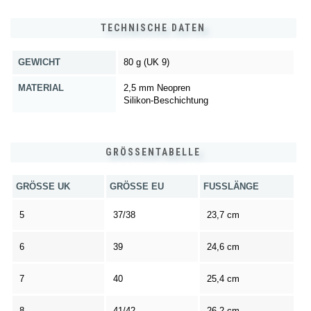
TECHNISCHE DATEN
GEWICHT
80 g (UK 9)
MATERIAL
2,5 mm Neopren
Silikon-Beschichtung
GRÖSSENTABELLE
GRÖSSE UK
GRÖSSE EU
FUSSLÄNGE
5
37/38
23,7 cm
6
39
24,6 cm
7
40
25,4 cm
8
41/42
26,2 cm