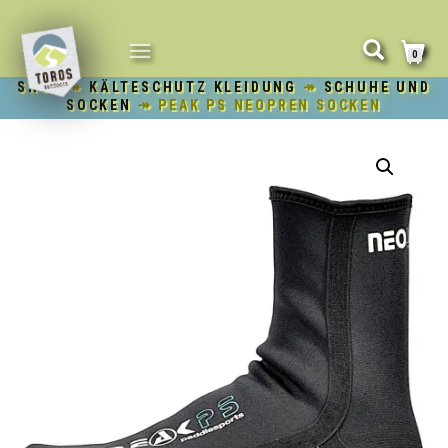
NAVIGATION
0
UMSCHALTEN
SHOP
↠
KÄLTESCHUTZ KLEIDUNG
↠
SCHUHE UND
SOCKEN
↠ PEAK PS NEOPREN SOCKEN