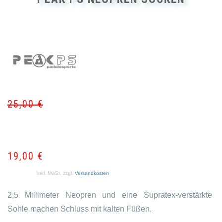
25,00
€
Ur
Akt
Pr
Pr
wa
ist:
25
19
19,00
€
inkl. MwSt.
zzgl.
Versandkosten
2,5 Millimeter Neopren und eine Supratex-verstärkte
Sohle machen Schluss mit kalten Füßen.