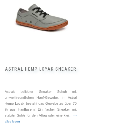
Varianten
auf.
Die
Optionen
können
auf
der
Produktseite
gewählt
werden
ASTRAL HEMP LOYAK SNEAKER
Astrals beliebter Sneaker Schuh mit
umweltfreundlichen Hanf-Gewebe. Im Astral
Hemp Loyak besteht das Gewebe zu über 70
% aus Hanffasern! Ein flacher Sneaker mit
stabiler Sohle für den Alltag oder eine klei
... -->
alles lesen