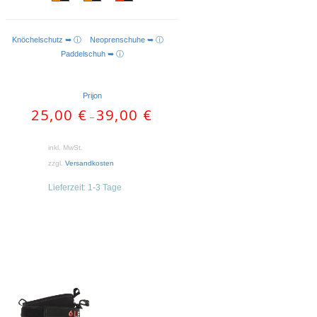
Knöchelschutz ➥ ⓘ
Neoprenschuhe ➥ ⓘ
AUSFÜHRUNG WÄHLEN
Paddelschuh ➥ ⓘ
Prijon
25,00
€
39,00
€
–
inkl. MwSt.
zzgl.
Versandkosten
Lieferzeit:
1-3 Tage
Dieses
Produkt
weist
mehrere
Varianten