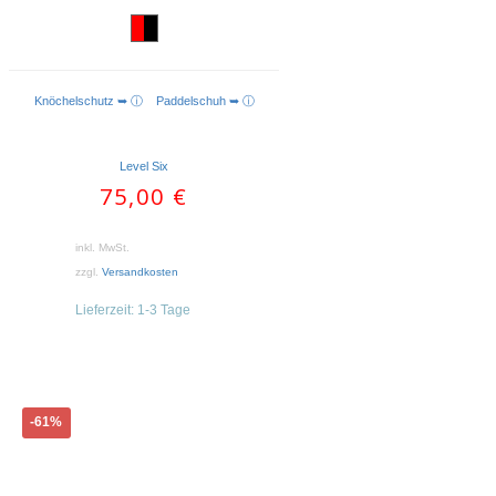
Knöchelschutz ➥ ⓘ
Paddelschuh ➥ ⓘ
AUSFÜHRUNG WÄHLEN
Level Six
75,00
€
inkl. MwSt.
zzgl.
Versandkosten
Lieferzeit:
1-3 Tage
Dieses
-61%
Produkt
weist
mehrere