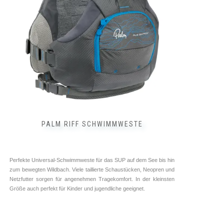
können
auf
der
Produktseite
gewählt
werden
PALM RIFF SCHWIMMWESTE
Perfekte Universal-Schwimmweste für das SUP auf dem See bis hin
zum bewegten Wildbach. Viele taillierte Schaustücken, Neopren und
Netzfutter sorgen für angenehmen Tragekomfort. In der kleinsten
Größe auch perfekt für Kinder und jugendliche geeignet.