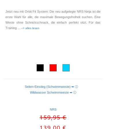
Jetzt neu mit Orbit Fit System: Die neu aufgelegte NRS Ninja ist die
erste Wahl für alle, die maximale Bewegungsfreiheit suchen. Eine
Weste ohne Schnickschnack, die einfach perfekt sitzt. Für das
Training
... --> alles lesen
Seiten-Einstieg (Schwimmweste) ➥ ⓘ
AUSFÜHRUNG WÄHLEN
Wildwasser Schwimmweste ➥ ⓘ
NRS
Ursprünglicher
159,95
€
Preis
Aktueller
139,00
€
war: