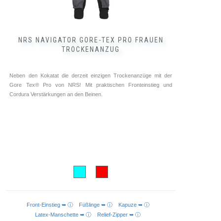
NRS NAVIGATOR GORE-TEX PRO FRAUEN
TROCKENANZUG
Neben den Kokatat die derzeit einzigen Trockenanzüge mit der
Gore Tex® Pro von NRS! Mit praktischen Fronteinstieg und
Cordura Verstärkungen an den Beinen.
Front-Einstieg ➥ ⓘ
Füßlinge ➥ ⓘ
Kapuze ➥ ⓘ
AUSFÜHRUNG WÄHLEN
Latex-Manschette ➥ ⓘ
Relief-Zipper ➥ ⓘ