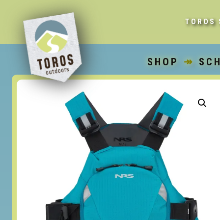
TOROS 
SHOP
↠
SC