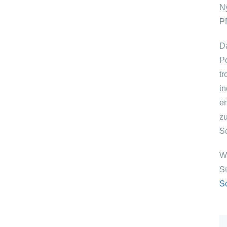
N
P
D
P
t
i
e
z
Sc
W
S
S