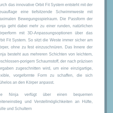
rch das innovative Orbit Fit System entsteht mit der
euauflage eine tiefsitzende Schwimmweste mit
aximalen Bewegungsspielraum. Die Passform der
inja geht dabei mehr zu einer runden, natürlichen
örperform mit 3D-Anpassungsoptionen über das
rbit Fit System. So sitzt die Weste immer sicher am
örper, ohne zu fest einzuschnüren. Das Innere der
inja besteht aus mehreren Schichten von leichtem,
eschlossen-porigem Schaumstoff, der nach präzisen
orgaben zugeschnitten wird, um eine einzigartige,
lexible, vorgeformte Form zu schaffen, die sich
ühelos an den Körper anpasst.
ie Ninja verfügt über einen bequemen
eiteneinstieg und Verstellmöglichkeiten an Hüfte,
ille und Schultern