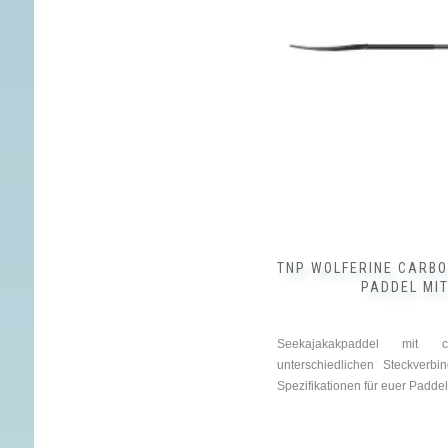
Optionen
können
auf
der
Produktseite
gewählt
werden
TNP WOLFERINE CARBO
PADDEL MIT
Seekajakakpaddel mit ca
unterschiedlichen Steckverbi
Spezifikationen für euer Padde