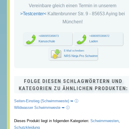
Vereinbare gleich einen Termin in unserem
>Testcenter<
Kaltenbrunner Str. 9 - 85653 Aying bei
München!
+4980955369673
+4980955369672
Kanuschule
Laden
E-Mail schreiben:
NRS Ninja Pro Schwimmweste
FOLGE DIESEN SCHLAGWÖRTERN UND
KATEGORIEN ZU ÄHNLICHEN PRODUKTEN:
Seiten-Einstieg (Schwimmweste) ➥ ⓘ
Wildwasser Schwimmweste ➥ ⓘ
Dieses Produkt liegt in folgenden Kategorien:
Schwimmwesten
,
Schutzkleidung