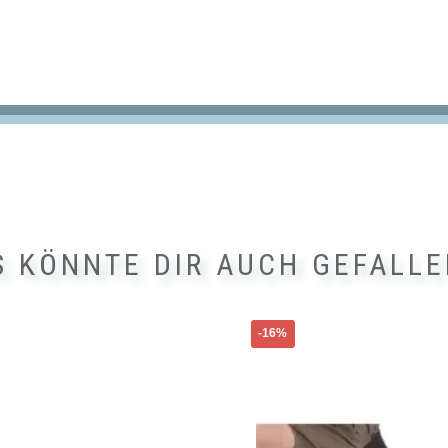
S KÖNNTE DIR AUCH GEFALLE
Dieses
-16%
Produkt
weist
mehrere
Varianten
auf.