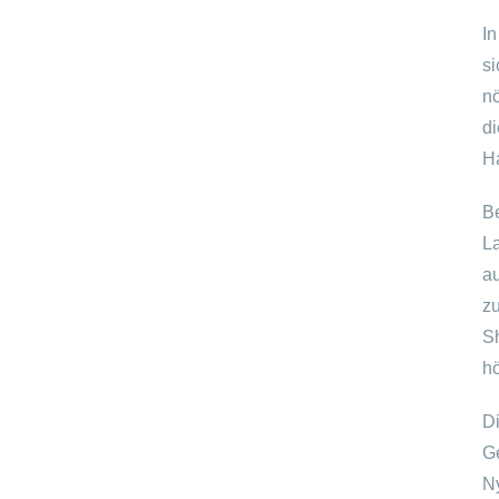
I
s
n
d
H
B
L
a
z
S
h
D
G
N