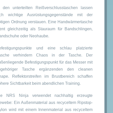
n den unterteilten Reißverschlusstaschen lassen
ich wichtige Ausrüstungsgegenstände mit der
ötigen Ordnung verstauen. Eine Handwärmertasche
ient gleichzeitig als Stauraum für Bandschlingen,
andschuhe oder Neohaube.
efestigungspunkte und eine schlau platzierte
asche verhindern Chaos in der Tasche. Der
ußenliegende Befestigungspunkt für das Messer mit
ugehöriger Tasche ergänzenden den cleanen
hape. Reflektorstreifen im Brustbereich schaffen
öhere Sichtbarkeit beim abendlichen Training.
ie NRS Ninja verwendet nachhaltig erzeugte
ewebe: Ein Außenmaterial aus recyceltem Ripstop-
ylon wird mit einem Innenmaterial aus recyceltem