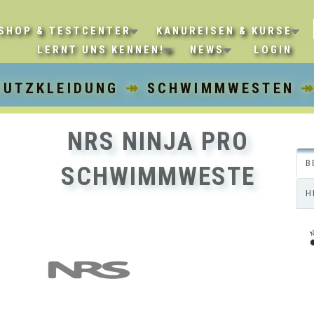
SHOP & TESTCENTER
KANUREISEN & KURSE
LERNT UNS KENNEN!
NEWS
LOGIN
HUTZKLEIDUNG
↠
SCHWIMMWESTEN
↠
NRS NINJA PRO
B
SCHWIMMWESTE
H