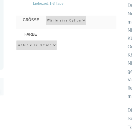
Lieferzeit:
1-3 Tage
Du
N
GRÖSSE
m
N
FARBE
K
O
K
N
g
V
f
m
D
S
Ta