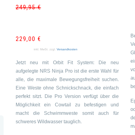
249,95
€
Ursprün
Aktuell
Preis
Preis
war:
ist:
249,95 
229,00 
B
229,00
€
V
inkl. MwSt.
zzgl.
Versandkosten
Gl
e
Jetzt neu mit Orbit Fit System: Die neu
v
aufgelegte NRS Ninja Pro ist die erste Wahl für
a
alle, die maximale Bewegungsfreiheit suchen.
be
Eine Weste ohne Schnickschnack, die einfach
perfekt sitzt. Die Pro Version verfügt über die
E
Möglichkeit ein Cowtail zu befestigen und
od
macht die Schwimmweste somit auch für
de
schweres Wildwasser tauglich.
m