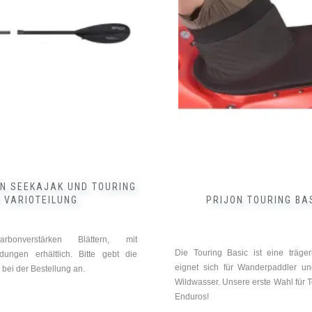
Die
Optionen
können
auf
der
Produktseite
gewählt
werden
N SEEKAJAK UND TOURING
 VARIOTEILUNG
PRIJON TOURING BA
rbonverstärken Blättern, mit
Die Touring Basic ist eine träger
ndungen erhältlich. Bitte gebt die
eignet sich für Wanderpaddler un
l bei der Bestellung an.
Wildwasser. Unsere erste Wahl für
Enduros!