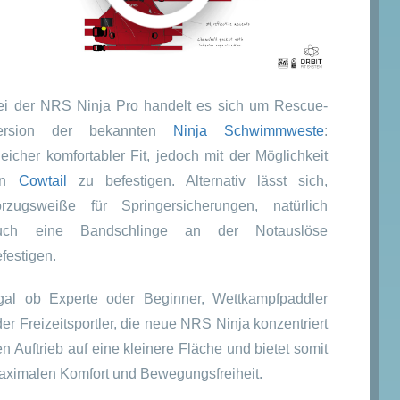
glicher
er
€
€.
ei der NRS Ninja Pro handelt es sich um Rescue-
ersion der bekannten
Ninja Schwimmweste
:
eicher komfortabler Fit, jedoch mit der Möglichkeit
in
Cowtail
zu befestigen. Alternativ lässt sich,
orzugsweiße für Springersicherungen, natürlich
uch eine Bandschlinge an der Notauslöse
festigen.
gal ob Experte oder Beginner, Wettkampfpaddler
er Freizeitsportler, die neue NRS Ninja konzentriert
n Auftrieb auf eine kleinere Fläche und bietet somit
aximalen Komfort und Bewegungsfreiheit.