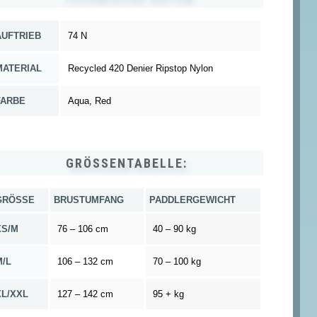
AUFTRIEB
74 N
MATERIAL
Recycled 420 Denier Ripstop Nylon
FARBE
Aqua, Red
GRÖSSENTABELLE:
GRÖSSE
BRUSTUMFANG
PADDLERGEWICHT
XS/M
76 – 106 cm
40 – 90 kg
M/L
106 – 132 cm
70 – 100 kg
XL/XXL
127 – 142 cm
95 + kg