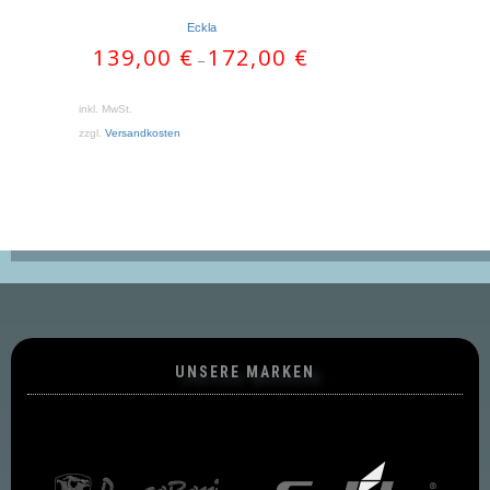
Eckla
139,00
€
172,00
€
–
inkl. MwSt.
zzgl.
Versandkosten
UNSERE MARKEN