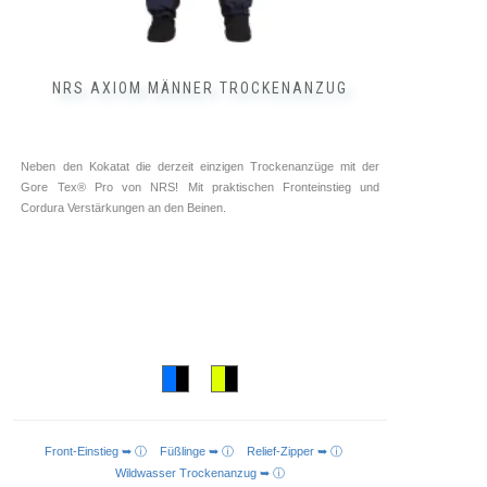
NRS AXIOM MÄNNER TROCKENANZUG
Neben den Kokatat die derzeit einzigen Trockenanzüge mit der
Gore Tex® Pro von NRS! Mit praktischen Fronteinstieg und
Cordura Verstärkungen an den Beinen.
Front-Einstieg ➥ ⓘ
Füßlinge ➥ ⓘ
Relief-Zipper ➥ ⓘ
AUSFÜHRUNG WÄHLEN
Wildwasser Trockenanzug ➥ ⓘ