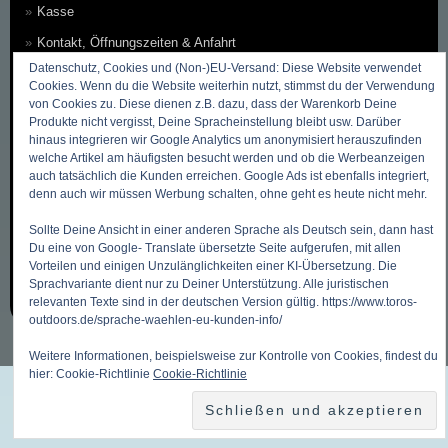
Kasse
Kontakt, Öffnungszeiten & Anfahrt
Datenschutz, Cookies und (Non-)EU-Versand: Diese Website verwendet
Zahlungsmethoden
Cookies. Wenn du die Website weiterhin nutzt, stimmst du der Verwendung
von Cookies zu. Diese dienen z.B. dazu, dass der Warenkorb Deine
Versandkosten & Versandarten
Produkte nicht vergisst, Deine Spracheinstellung bleibt usw. Darüber
Datenschutzbelehrung
hinaus integrieren wir Google Analytics um anonymisiert herauszufinden
welche Artikel am häufigsten besucht werden und ob die Werbeanzeigen
Allgemeine Geschäftsbedingungen (AGB)
auch tatsächlich die Kunden erreichen. Google Ads ist ebenfalls integriert,
denn auch wir müssen Werbung schalten, ohne geht es heute nicht mehr.
Erklärung zum Widerruf
Impressum
Sollte Deine Ansicht in einer anderen Sprache als Deutsch sein, dann hast
Du eine von Google- Translate übersetzte Seite aufgerufen, mit allen
Über Uns
Vorteilen und einigen Unzulänglichkeiten einer KI-Übersetzung. Die
Sprachvariante dient nur zu Deiner Unterstützung. Alle juristischen
Sitemap ~ Inhaltsverzeichnis
relevanten Texte sind in der deutschen Version gültig. https://www.toros-
outdoors.de/sprache-waehlen-eu-kunden-info/
Weitere Informationen, beispielsweise zur Kontrolle von Cookies, findest du
hier: Cookie-Richtlinie
Cookie-Richtlinie