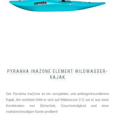
auf
der
Produktseite
gewählt
werden
PYRANHA INAZONE ELEMENT WILDWASSER-
KAJAK
Der Pyranha InaZone ist ein verspieltes und anfängerfreundliches
Kajak. Am wohlsten fühlt er sich auf Wildwasser 2-3, wo er aus einer
Kombination von Sicherheit, Geschwindigkeit und einer
reaktionsfreudigen Kante profitiert!