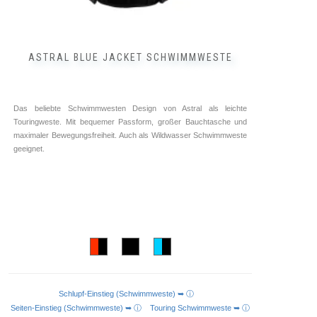
ASTRAL BLUE JACKET SCHWIMMWESTE
Das beliebte Schwimmwesten Design von Astral als leichte
Touringweste. Mit bequemer Passform, großer Bauchtasche und
maximaler Bewegungsfreiheit. Auch als Wildwasser Schwimmweste
geeignet.
Schlupf-Einstieg (Schwimmweste) ➥ ⓘ
AUSFÜHRUNG WÄHLEN
Seiten-Einstieg (Schwimmweste) ➥ ⓘ
Touring Schwimmweste ➥ ⓘ