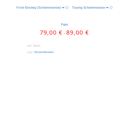
Front-Einstieg (Schwimmweste) ➥ ⓘ
Touring Schwimmweste ➥ ⓘ
Palm
79,00
€
89,00
€
–
inkl. MwSt.
zzgl.
Versandkosten