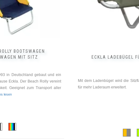
Produktseite
gewählt
werden
ROLLY BOOTSWAGEN
WAGEN MIT SITZ
ECKLA LADEBÜGEL F
993 in Deutschland gebaut und ein
Mit dem Ladenbügel wird die Sitzf
ause Eckla. Der Beach Rolly vereint
für mehr Laderaum erweitert.
eit. Geeignet zum Transport aller
les lesen