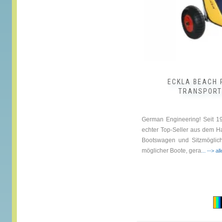
gewählt
werden
ECKLA BEACH 
TRANSPORT
German Engineering! Seit 1
echter Top-Seller aus dem H
Bootswagen und Sitzmöglichk
möglicher Boote, gera
... --> al