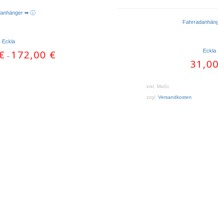
danhänger ➥ ⓘ
Fahrradanhän
Eckla
Eckla
€
172,00
€
–
31,0
inkl. MwSt.
zzgl.
Versandkosten