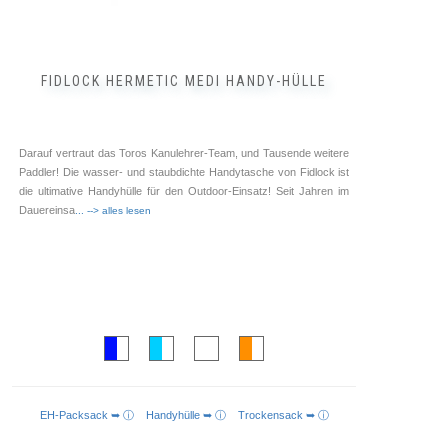
FIDLOCK HERMETIC MEDI HANDY-HÜLLE
Darauf vertraut das Toros Kanulehrer-Team, und Tausende weitere
Paddler! Die wasser- und staubdichte Handytasche von Fidlock ist
die ultimative Handyhülle für den Outdoor-Einsatz! Seit Jahren im
Dauereinsa
... --> alles lesen
EH-Packsack ➥ ⓘ
Handyhülle ➥ ⓘ
Trockensack ➥ ⓘ
AUSFÜHRUNG WÄHLEN