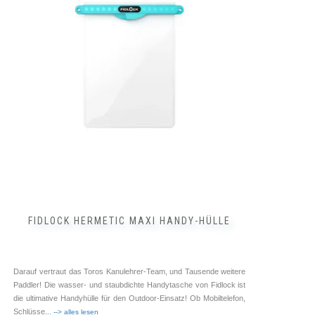
Varianten
auf.
Die
Optionen
können
auf
der
Produktseite
gewählt
werden
FIDLOCK HERMETIC MAXI HANDY-HÜLLE
Darauf vertraut das Toros Kanulehrer-Team, und Tausende weitere
Paddler! Die wasser- und staubdichte Handytasche von Fidlock ist
die ultimative Handyhülle für den Outdoor-Einsatz! Ob Mobiltelefon,
Schlüsse
... --> alles lesen