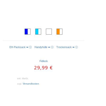
EH-Packsack ➥ ⓘ
Handyhülle ➥ ⓘ
Trockensack ➥ ⓘ
AUSFÜHRUNG WÄHLEN
Fidlock
29,99
€
inkl. MwSt.
zzgl.
Versandkosten