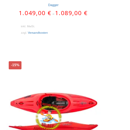
Dagger
1.049,00
€
1.089,00
€
–
inkl. MwSt.
zzgl.
Versandkosten
Dieses
-15%
Produkt
weist
mehrere
Varianten
auf.
Die
Optionen
können
auf
der
Produktseite