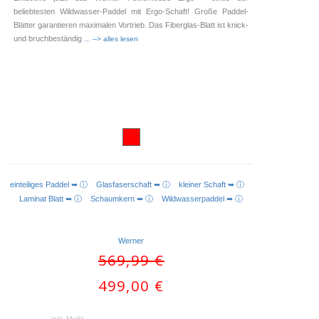
beliebtesten Wildwasser-Paddel mit Ergo-Schaft! Große Paddel-
Blätter garantieren maximalen Vortrieb. Das Fiberglas-Blatt ist knick-
und bruchbeständig
... --> alles lesen
einteiliges Paddel ➥ ⓘ
Glasfaserschaft ➥ ⓘ
kleiner Schaft ➥ ⓘ
AUSFÜHRUNG WÄHLEN
Laminat Blatt ➥ ⓘ
Schaumkern ➥ ⓘ
Wildwasserpaddel ➥ ⓘ
Werner
Ursprünglicher
569,99
€
Preis
Aktueller
499,00
€
war:
Preis
569,99 €
ist:
inkl. MwSt.