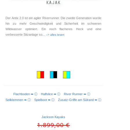
KAJAK
Der Antix 2.0 ist ein agiler Riverrunner. Die zweite Generation wurde
hin zu mehr Geschwindigkeit und Sicherheit im schweren
Wildwasser optimiert. Ein noch flacheres Heck und eine
verbesserte Sitzanlage so
... --> alles lesen
Flachboden ➥ ⓘ
Halfslice ➥ ⓘ
River Runner ➥ ⓘ
AUSFÜHRUNG WÄHLEN
Seilklemmen ➥ ⓘ
Spielboot ➥ ⓘ
Zusatz-Griffe am Sülrand ➥ ⓘ
Jackson Kayaks
Ursprünglicher
1.899,00
€
Preis