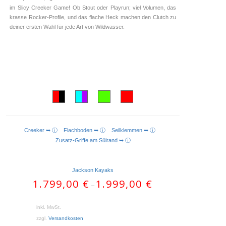
im Slicy Creeker Game! Ob Stout oder Playrun; viel Volumen, das
krasse Rocker-Profile, und das flache Heck machen den Clutch zu
deiner ersten Wahl für jede Art von Wildwasser.
Creeker ➥ ⓘ
Flachboden ➥ ⓘ
Seilklemmen ➥ ⓘ
AUSFÜHRUNG WÄHLEN
Zusatz-Griffe am Sülrand ➥ ⓘ
Jackson Kayaks
1.799,00
€
1.999,00
€
–
inkl. MwSt.
zzgl.
Versandkosten