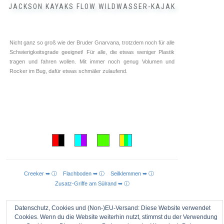
JACKSON KAYAKS FLOW WILDWASSER-KAJAK
Nicht ganz so groß wie der Bruder Gnarvana, trotzdem noch für alle
Schwierigkeitsgrade geeignet! Für alle, die etwas weniger Plastik
tragen und fahren wollen. Mit immer noch genug Volumen und
Rocker im Bug, dafür etwas schmäler zulaufend.
Creeker ➥ ⓘ
Flachboden ➥ ⓘ
Seilklemmen ➥ ⓘ
AUSFÜHRUNG WÄHLEN
Zusatz-Griffe am Sülrand ➥ ⓘ
Datenschutz, Cookies und (Non-)EU-Versand: Diese Website verwendet
Jackson Kayaks
Cookies. Wenn du die Website weiterhin nutzt, stimmst du der Verwendung