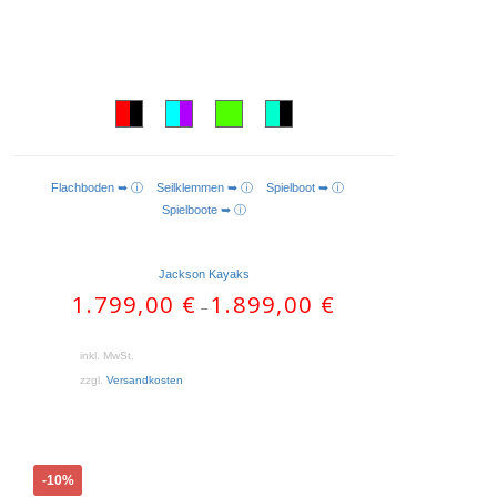
Flachboden ➥ ⓘ
Seilklemmen ➥ ⓘ
Spielboot ➥ ⓘ
AUSFÜHRUNG WÄHLEN
Spielboote ➥ ⓘ
Jackson Kayaks
1.799,00
€
1.899,00
€
–
inkl. MwSt.
zzgl.
Versandkosten
Dieses
-10%