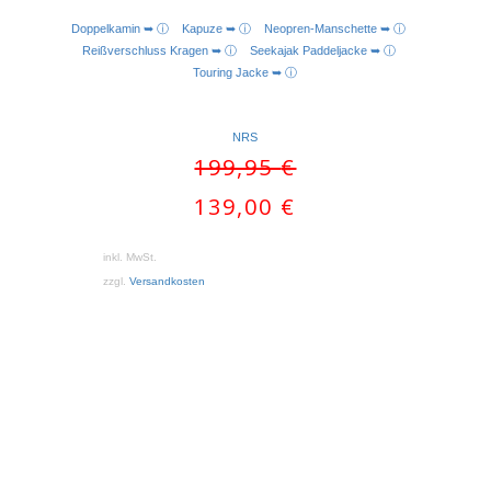
Doppelkamin ➥ ⓘ
Kapuze ➥ ⓘ
Neopren-Manschette ➥ ⓘ
Reißverschluss Kragen ➥ ⓘ
Seekajak Paddeljacke ➥ ⓘ
Touring Jacke ➥ ⓘ
NRS
Ursprünglicher
199,95
€
Preis
Aktueller
139,00
€
war:
Preis
199,95 €
ist:
inkl. MwSt.
139,00 €.
zzgl.
Versandkosten