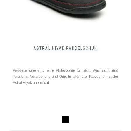
gewählt
werden
ASTRAL HIYAK PADDELSCHUH
Paddelschuhe sind eine Philosophie für sich. Was zählt sind
Passform, Verarbeitung und Grip. In allen drei Kategorien ist der
Astral Hiyak unerreicht.