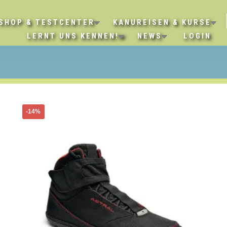
SHOP & TESTCENTER
KANUREISEN & KURSE
LERNT UNS KENNEN!
NEWS
LOGIN
Dieses
-14%
Produkt
weist
mehrere
Varianten
auf.
Die
Optionen
können
auf
der
Produktseite